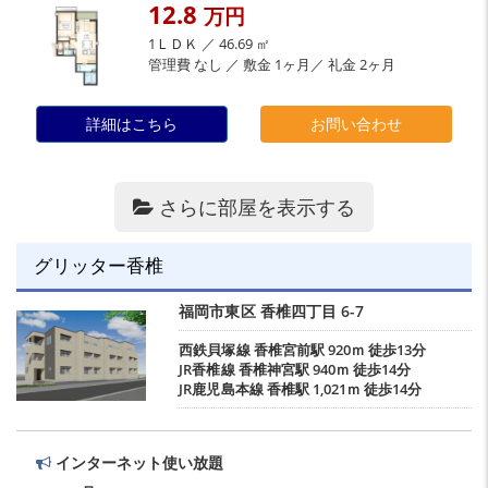
12.8
万円
1ＬＤＫ ／ 46.69 ㎡
管理費 なし ／ 敷金 1ヶ月／ 礼金 2ヶ月
詳細はこちら
お問い合わせ
さらに部屋を表示する
グリッター香椎
福岡市東区
香椎四丁目
6-7
西鉄貝塚線
香椎宮前駅
920ｍ 徒歩13分
JR香椎線
香椎神宮駅
940ｍ 徒歩14分
JR鹿児島本線
香椎駅
1,021ｍ 徒歩14分
インターネット使い放題