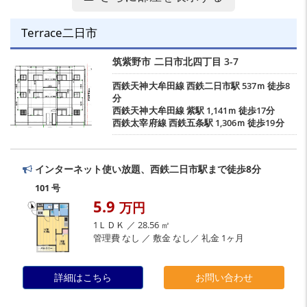
Terrace二日市
筑紫野市
二日市北四丁目
3-7
西鉄天神大牟田線
西鉄二日市駅
537ｍ 徒歩8
分
西鉄天神大牟田線
紫駅
1,141ｍ 徒歩17分
西鉄太宰府線
西鉄五条駅
1,306ｍ 徒歩19分
インターネット使い放題、西鉄二日市駅まで徒歩8分
101 号
5.9
万円
1ＬＤＫ ／ 28.56 ㎡
管理費 なし ／ 敷金 なし／ 礼金 1ヶ月
詳細はこちら
お問い合わせ