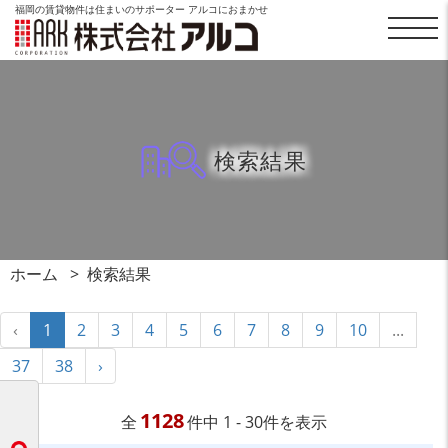
福岡の賃貸物件は住まいのサポーター アルコにおまかせ
検索結果
ホーム
検索結果
‹
1
2
3
4
5
6
7
8
9
10
...
37
38
›
1128
全
件中 1 - 30件を表示