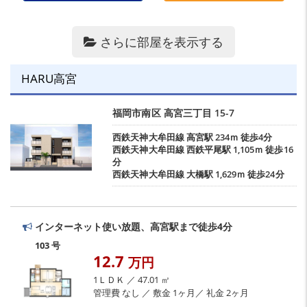
さらに部屋を表示する
HARU高宮
福岡市南区
高宮三丁目
15-7
西鉄天神大牟田線
高宮駅
234ｍ 徒歩4分
西鉄天神大牟田線
西鉄平尾駅
1,105ｍ 徒歩16
分
西鉄天神大牟田線
大橋駅
1,629ｍ 徒歩24分
インターネット使い放題、高宮駅まで徒歩4分
103 号
12.7
万円
1ＬＤＫ ／ 47.01 ㎡
管理費 なし ／ 敷金 1ヶ月／ 礼金 2ヶ月