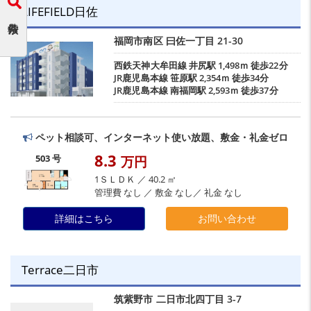
LIFEFIELD日佐
福岡市南区
曰佐一丁目
21-30
西鉄天神大牟田線
井尻駅
1,498ｍ 徒歩22分
JR鹿児島本線
笹原駅
2,354ｍ 徒歩34分
JR鹿児島本線
南福岡駅
2,593ｍ 徒歩37分
ペット相談可、インターネット使い放題、敷金・礼金ゼロ
8.3
503 号
万円
1ＳＬＤＫ ／ 40.2 ㎡
管理費 なし ／ 敷金 なし／ 礼金 なし
詳細はこちら
お問い合わせ
Terrace二日市
筑紫野市
二日市北四丁目
3-7