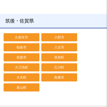
筑後・佐賀県
久留米市
小郡市
朝倉市
八女市
筑後市
筑前町
大刀洗町
広川町
大木町
鳥栖市
基山町