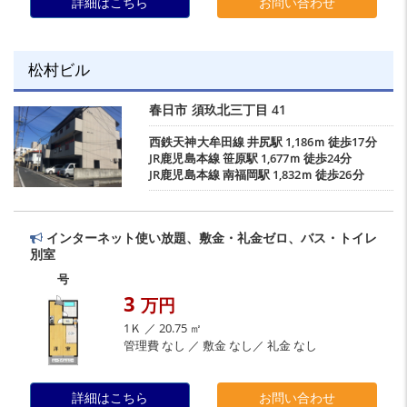
詳細はこちら
お問い合わせ
松村ビル
春日市
須玖北三丁目
41
西鉄天神大牟田線
井尻駅
1,186ｍ 徒歩17分
JR鹿児島本線
笹原駅
1,677ｍ 徒歩24分
JR鹿児島本線
南福岡駅
1,832ｍ 徒歩26分
インターネット使い放題、敷金・礼金ゼロ、バス・トイレ
別室
号
3
万円
1Ｋ ／ 20.75 ㎡
管理費 なし ／ 敷金 なし／ 礼金 なし
詳細はこちら
お問い合わせ