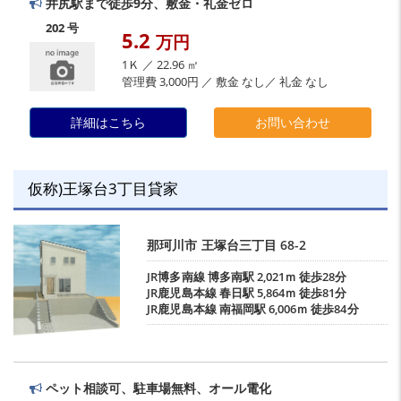
井尻駅まで徒歩9分、敷金・礼金ゼロ
202 号
5.2
万円
1Ｋ ／ 22.96 ㎡
管理費 3,000円 ／ 敷金 なし／ 礼金 なし
詳細はこちら
お問い合わせ
仮称)王塚台3丁目貸家
那珂川市
王塚台三丁目
68-2
JR博多南線
博多南駅
2,021ｍ 徒歩28分
JR鹿児島本線
春日駅
5,864ｍ 徒歩81分
JR鹿児島本線
南福岡駅
6,006ｍ 徒歩84分
ペット相談可、駐車場無料、オール電化