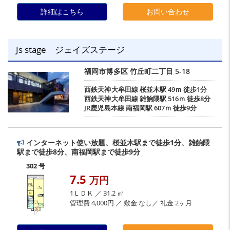
詳細はこちら
お問い合わせ
Js stage ジェイズステージ
福岡市博多区
竹丘町二丁目
5-18
西鉄天神大牟田線
桜並木駅
49ｍ 徒歩1分
西鉄天神大牟田線
雑餉隈駅
516ｍ 徒歩8分
JR鹿児島本線
南福岡駅
607ｍ 徒歩9分
インターネット使い放題、桜並木駅まで徒歩1分、雑餉隈
駅まで徒歩8分、南福岡駅まで徒歩9分
302 号
7.5
万円
1ＬＤＫ ／ 31.2 ㎡
管理費 4,000円 ／ 敷金 なし／ 礼金 2ヶ月