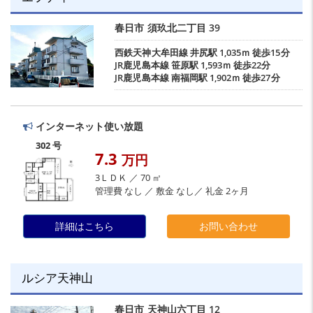
春日市
須玖北二丁目
39
西鉄天神大牟田線
井尻駅
1,035ｍ 徒歩15分
JR鹿児島本線
笹原駅
1,593ｍ 徒歩22分
JR鹿児島本線
南福岡駅
1,902ｍ 徒歩27分
インターネット使い放題
302 号
7.3
万円
3ＬＤＫ ／ 70 ㎡
管理費 なし ／ 敷金 なし／ 礼金 2ヶ月
詳細はこちら
お問い合わせ
ルシア天神山
春日市
天神山六丁目
12