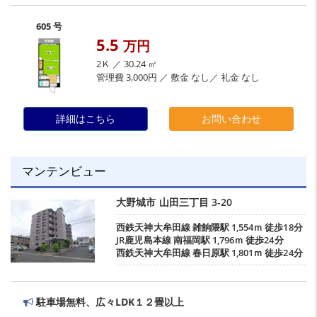
605 号
5.5
万円
2Ｋ ／ 30.24 ㎡
管理費 3,000円 ／ 敷金 なし／ 礼金 なし
詳細はこちら
お問い合わせ
マンテンビュー
大野城市
山田三丁目
3-20
西鉄天神大牟田線
雑餉隈駅
1,554ｍ 徒歩18分
JR鹿児島本線
南福岡駅
1,796ｍ 徒歩24分
西鉄天神大牟田線
春日原駅
1,801ｍ 徒歩24分
駐車場無料、広々LDK１２畳以上