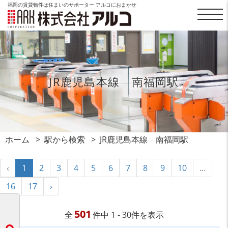
福岡の賃貸物件は住まいのサポーター アルコにおまかせ
JR鹿児島本線 南福岡駅
ホーム
駅から検索
JR鹿児島本線 南福岡駅
‹
1
2
3
4
5
6
7
8
9
10
...
16
17
›
501
全
件中 1 - 30件を表示