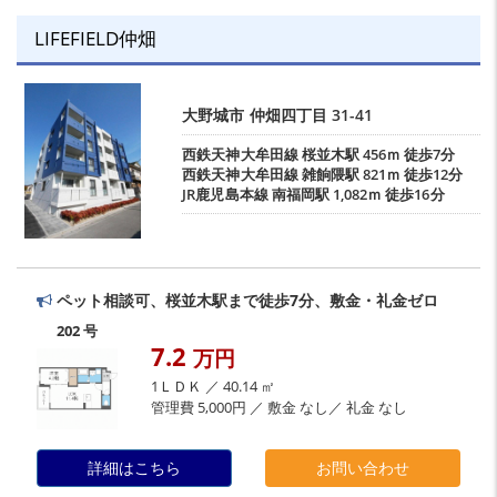
LIFEFIELD仲畑
大野城市
仲畑四丁目
31-41
西鉄天神大牟田線
桜並木駅
456ｍ 徒歩7分
西鉄天神大牟田線
雑餉隈駅
821ｍ 徒歩12分
JR鹿児島本線
南福岡駅
1,082ｍ 徒歩16分
ペット相談可、桜並木駅まで徒歩7分、敷金・礼金ゼロ
202 号
7.2
万円
1ＬＤＫ ／ 40.14 ㎡
管理費 5,000円 ／ 敷金 なし／ 礼金 なし
詳細はこちら
お問い合わせ