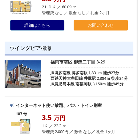
2ＬＤＫ ／ 60.09 ㎡
管理費 なし ／ 敷金 なし／ 礼金 2ヶ月
詳細はこちら
お問い合わせ
ウイングピア柳瀬
福岡市南区
柳瀬二丁目
3-29
JR博多南線
博多南駅
1,831ｍ 徒歩27分
西鉄天神大牟田線
井尻駅
2,384ｍ 徒歩34分
JR鹿児島本線
南福岡駅
3,150ｍ 徒歩45分
インターネット使い放題、バス・トイレ別室
107 号
3.5
万円
1Ｋ ／ 22.2 ㎡
管理費 2,000円 ／ 敷金 なし／ 礼金 1ヶ月