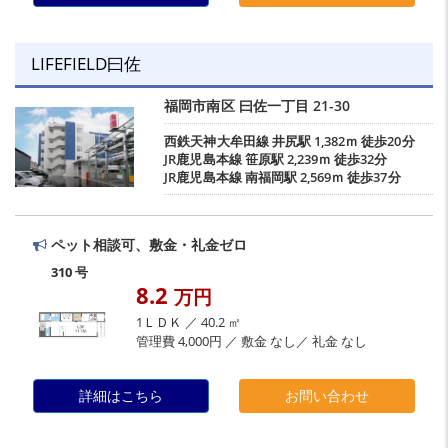
LIFEFIELD曰佐
福岡市南区
曰佐一丁目
21-30
西鉄天神大牟田線
井尻駅
1,382ｍ 徒歩20分
JR鹿児島本線
笹原駅
2,239ｍ 徒歩32分
JR鹿児島本線
南福岡駅
2,569ｍ 徒歩37分
ペット相談可、敷金・礼金ゼロ
310 号
8.2
万円
1ＬＤＫ ／ 40.2 ㎡
管理費 4,000円 ／ 敷金 なし／ 礼金 なし
詳細はこちら
お問い合わせ