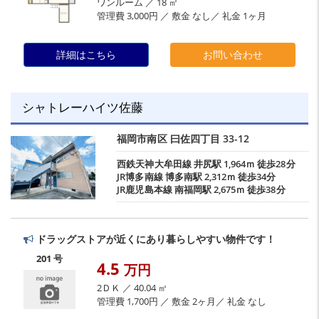
ワンルーム ／ 18 ㎡
管理費 3,000円 ／ 敷金 なし／ 礼金 1ヶ月
詳細はこちら
お問い合わせ
シャトレーハイツ佐藤
福岡市南区
曰佐四丁目
33-12
西鉄天神大牟田線
井尻駅
1,964ｍ 徒歩28分
JR博多南線
博多南駅
2,312ｍ 徒歩34分
JR鹿児島本線
南福岡駅
2,675ｍ 徒歩38分
ドラッグストアが近くにあり暮らしやすい物件です！
201 号
4.5
万円
2ＤＫ ／ 40.04 ㎡
管理費 1,700円 ／ 敷金 2ヶ月／ 礼金 なし