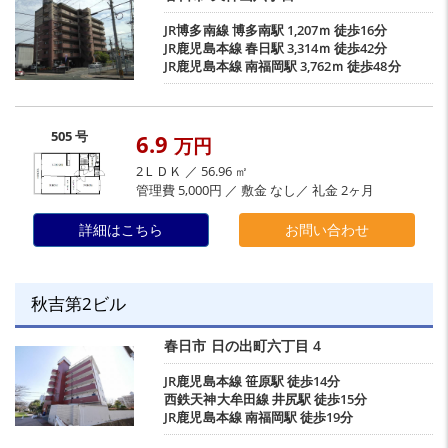
JR博多南線
博多南駅
1,207ｍ 徒歩16分
JR鹿児島本線
春日駅
3,314ｍ 徒歩42分
JR鹿児島本線
南福岡駅
3,762ｍ 徒歩48分
505 号
6.9
万円
2ＬＤＫ ／ 56.96 ㎡
管理費 5,000円 ／ 敷金 なし／ 礼金 2ヶ月
詳細はこちら
お問い合わせ
秋吉第2ビル
春日市
日の出町六丁目
4
JR鹿児島本線
笹原駅
徒歩14分
西鉄天神大牟田線
井尻駅
徒歩15分
JR鹿児島本線
南福岡駅
徒歩19分