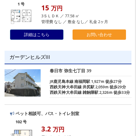
1 号
15
万円
3ＳＬＤＫ ／ 77.58 ㎡
管理費 なし ／ 敷金 なし／ 礼金 2ヶ月
詳細はこちら
お問い合わせ
ガーデンヒルズIII
春日市
弥生七丁目
39
JR鹿児島本線
南福岡駅
1,927ｍ 徒歩27分
西鉄天神大牟田線
井尻駅
2,059ｍ 徒歩29分
西鉄天神大牟田線
雑餉隈駅
2,326ｍ 徒歩33分
ペット相談可、バス・トイレ別室
102 号
3.2
万円