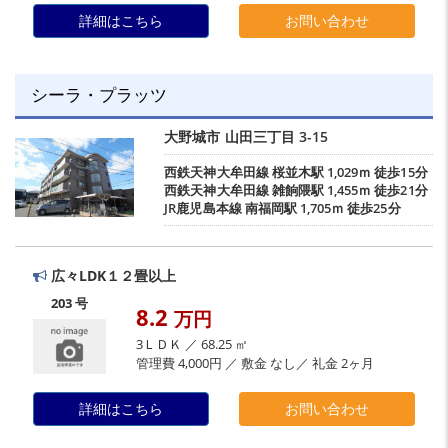
詳細はこちら
お問い合わせ
シーラ・プラッツ
大野城市
山田三丁目
3-15
西鉄天神大牟田線
桜並木駅
1,029ｍ 徒歩15分
西鉄天神大牟田線
雑餉隈駅
1,455ｍ 徒歩21分
JR鹿児島本線
南福岡駅
1,705ｍ 徒歩25分
広々LDK１２畳以上
203 号
8.2
万円
3ＬＤＫ ／ 68.25 ㎡
管理費 4,000円 ／ 敷金 なし／ 礼金 2ヶ月
詳細はこちら
お問い合わせ