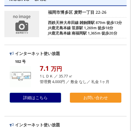
福岡市博多区
麦野一丁目
22-26
西鉄天神大牟田線
雑餉隈駅
879ｍ 徒歩13分
JR鹿児島本線
笹原駅
1,269ｍ 徒歩18分
JR鹿児島本線
南福岡駅
1,365ｍ 徒歩20分
インターネット使い放題
102 号
7.1
万円
1ＬＤＫ ／ 35.77 ㎡
管理費 4,000円 ／ 敷金 なし／ 礼金 1ヶ月
詳細はこちら
お問い合わせ
インターネット使い放題