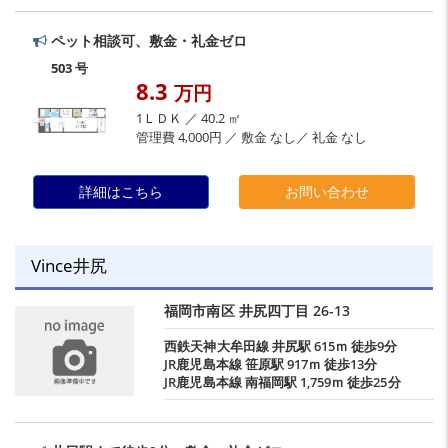
ペット相談可、敷金・礼金ゼロ
503 号
8.3
万円
1ＬＤＫ ／ 40.2 ㎡
管理費 4,000円 ／ 敷金 なし／ 礼金 なし
詳細はこちら
お問い合わせ
Vince井尻
福岡市南区
井尻四丁目
26-13
西鉄天神大牟田線
井尻駅
615ｍ 徒歩9分
JR鹿児島本線
笹原駅
917ｍ 徒歩13分
JR鹿児島本線
南福岡駅
1,759ｍ 徒歩25分