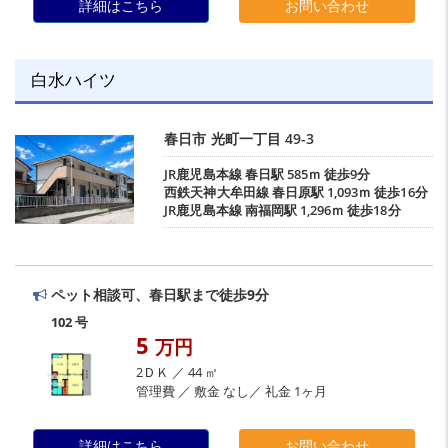
詳細はこちら
お問い合わせ
白水ハイツ
春日市
光町一丁目
49-3
JR鹿児島本線
春日駅
585ｍ 徒歩9分
西鉄天神大牟田線
春日原駅
1,093ｍ 徒歩16分
JR鹿児島本線
南福岡駅
1,296ｍ 徒歩18分
ペット相談可、春日駅まで徒歩9分
102 号
5
万円
2ＤＫ ／ 44 ㎡
管理費 ／ 敷金 なし／ 礼金 1ヶ月
詳細はこちら
お問い合わせ