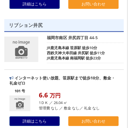
詳細はこちら
お問い合わせ
リブション井尻
福岡市南区
井尻四丁目
44-5
JR鹿児島本線
笹原駅
徒歩10分
西鉄天神大牟田線
井尻駅
徒歩11分
JR鹿児島本線
南福岡駅
徒歩23分
インターネット使い放題、笹原駅まで徒歩10分、敷金・
礼金ゼロ
101 号
6.6
万円
1ＤＫ ／ 26.04 ㎡
管理費 なし ／ 敷金 なし／ 礼金 なし
詳細はこちら
お問い合わせ