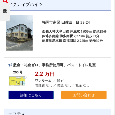
アクティブハイツ
福岡市南区
曰佐四丁目
38-24
西鉄天神大牟田線
井尻駅
1,956ｍ 徒歩28分
JR博多南線
博多南駅
2,273ｍ 徒歩33分
JR鹿児島本線
南福岡駅
2,725ｍ 徒歩39分
敷金・礼金ゼロ、事務所使用可、バス・トイレ別室
2.2
205 号
万円
ワンルーム ／ 19 ㎡
管理費 なし ／ 敷金 なし／ 礼金 なし
詳細はこちら
お問い合わせ
エフティ