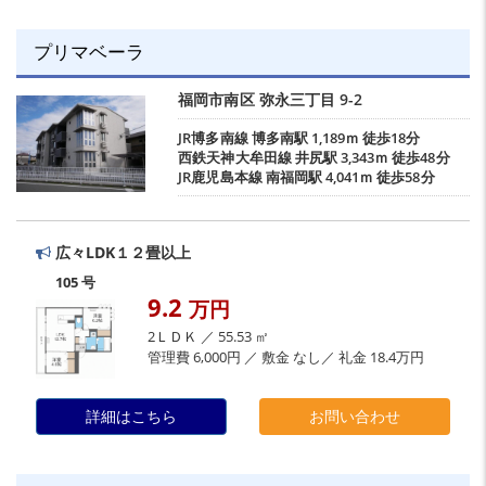
プリマベーラ
福岡市南区
弥永三丁目
9-2
JR博多南線
博多南駅
1,189ｍ 徒歩18分
西鉄天神大牟田線
井尻駅
3,343ｍ 徒歩48分
JR鹿児島本線
南福岡駅
4,041ｍ 徒歩58分
広々LDK１２畳以上
105 号
9.2
万円
2ＬＤＫ ／ 55.53 ㎡
管理費 6,000円 ／ 敷金 なし／ 礼金 18.4万円
詳細はこちら
お問い合わせ