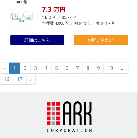
302 号
7.3
万円
1ＬＤＫ ／ 35.77 ㎡
管理費 4,000円 ／ 敷金 なし／ 礼金 1ヶ月
詳細はこちら
お問い合わせ
‹
1
2
3
4
5
6
7
8
9
10
...
16
17
›