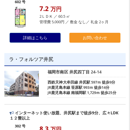
602 号
7.2
万円
2ＬＤＫ ／ 60.5 ㎡
管理費 5,000円 ／ 敷金 なし／ 礼金 2ヶ月
詳細はこちら
お問い合わせ
ラ・フォルツア井尻
福岡市南区
井尻四丁目
24-14
西鉄天神大牟田線
井尻駅
597ｍ 徒歩9分
JR鹿児島本線
笹原駅
993ｍ 徒歩14分
JR鹿児島本線
南福岡駅
1,729ｍ 徒歩25分
インターネット使い放題、井尻駅まで徒歩9分、広々LDK
１２畳以上
302 号
8.3
万円