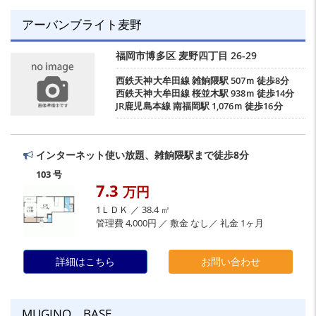
アーバンブライト麦野
福岡市博多区
麦野四丁目
26-29
西鉄天神大牟田線
雑餉隈駅
507ｍ 徒歩8分
西鉄天神大牟田線
桜並木駅
938ｍ 徒歩14分
JR鹿児島本線
南福岡駅
1,076ｍ 徒歩16分
インターネット使い放題、雑餉隈駅まで徒歩8分
103 号
7.3
万円
1ＬＤＫ ／ 38.4 ㎡
管理費 4,000円 ／ 敷金 なし／ 礼金 1ヶ月
詳細はこちら
お問い合わせ
MUGINO BASE