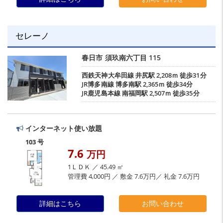
セレーノ
春日市
須玖南六丁目
115
西鉄天神大牟田線
井尻駅
2,208ｍ 徒歩31分
JR博多南線
博多南駅
2,365ｍ 徒歩34分
JR鹿児島本線
南福岡駅
2,507ｍ 徒歩35分
インターネット使い放題
103 号
7.6
万円
1ＬＤＫ ／ 45.49 ㎡
管理費 4,000円 ／ 敷金 7.6万円／ 礼金 7.6万円
詳細はこちら
お問い合わせ