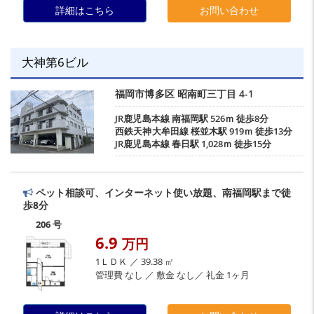
詳細はこちら
お問い合わせ
大神第6ビル
福岡市博多区
昭南町三丁目
4-1
JR鹿児島本線
南福岡駅
526ｍ 徒歩8分
西鉄天神大牟田線
桜並木駅
919ｍ 徒歩13分
JR鹿児島本線
春日駅
1,028ｍ 徒歩15分
ペット相談可、インターネット使い放題、南福岡駅まで徒
歩8分
206 号
6.9
万円
1ＬＤＫ ／ 39.38 ㎡
管理費 なし ／ 敷金 なし／ 礼金 1ヶ月