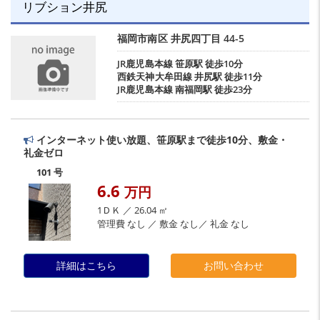
リブション井尻
福岡市南区
井尻四丁目
44-5
JR鹿児島本線
笹原駅
徒歩10分
西鉄天神大牟田線
井尻駅
徒歩11分
JR鹿児島本線
南福岡駅
徒歩23分
インターネット使い放題、笹原駅まで徒歩10分、敷金・
礼金ゼロ
101 号
6.6
万円
1ＤＫ ／ 26.04 ㎡
管理費 なし ／ 敷金 なし／ 礼金 なし
詳細はこちら
お問い合わせ