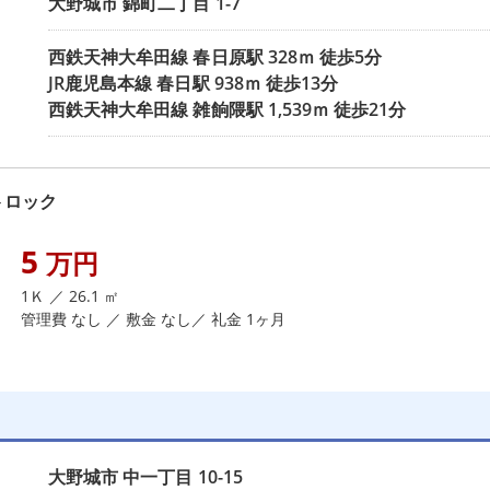
大野城市
錦町二丁目
1-7
西鉄天神大牟田線
春日原駅
328ｍ 徒歩5分
JR鹿児島本線
春日駅
938ｍ 徒歩13分
西鉄天神大牟田線
雑餉隈駅
1,539ｍ 徒歩21分
トロック
5
万円
1Ｋ ／ 26.1 ㎡
管理費 なし ／ 敷金 なし／ 礼金 1ヶ月
大野城市
中一丁目
10-15