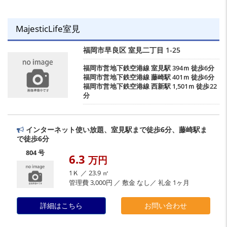
MajesticLife室見
福岡市早良区
室見二丁目
1-25
福岡市営地下鉄空港線
室見駅
394ｍ 徒歩6分
福岡市営地下鉄空港線
藤崎駅
401ｍ 徒歩6分
福岡市営地下鉄空港線
西新駅
1,501ｍ 徒歩22
分
インターネット使い放題、室見駅まで徒歩6分、藤崎駅ま
で徒歩6分
804 号
6.3
万円
1Ｋ ／ 23.9 ㎡
管理費 3,000円 ／ 敷金 なし／ 礼金 1ヶ月
詳細はこちら
お問い合わせ