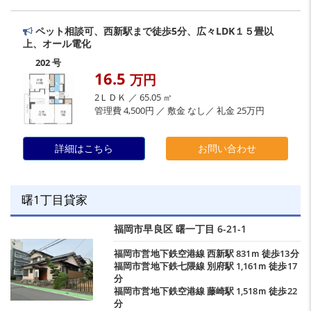
ペット相談可、西新駅まで徒歩5分、広々LDK１５畳以
上、オール電化
202 号
16.5
万円
2ＬＤＫ ／ 65.05 ㎡
管理費 4,500円 ／ 敷金 なし／ 礼金 25万円
詳細はこちら
お問い合わせ
曙1丁目貸家
福岡市早良区
曙一丁目
6-21-1
福岡市営地下鉄空港線
西新駅
831ｍ 徒歩13分
福岡市営地下鉄七隈線
別府駅
1,161ｍ 徒歩17
分
福岡市営地下鉄空港線
藤崎駅
1,518ｍ 徒歩22
分