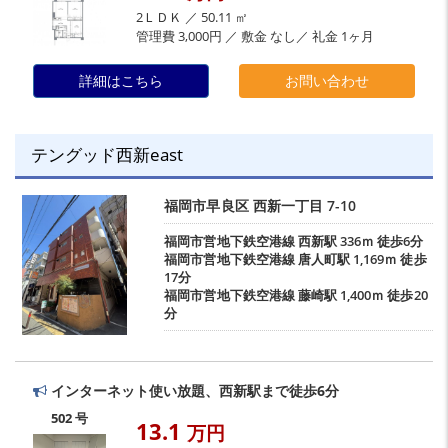
2ＬＤＫ ／ 50.11 ㎡
管理費 3,000円 ／ 敷金 なし／ 礼金 1ヶ月
詳細はこちら
お問い合わせ
テングッド西新east
福岡市早良区
西新一丁目
7-10
福岡市営地下鉄空港線
西新駅
336ｍ 徒歩6分
福岡市営地下鉄空港線
唐人町駅
1,169ｍ 徒歩
17分
福岡市営地下鉄空港線
藤崎駅
1,400ｍ 徒歩20
分
インターネット使い放題、西新駅まで徒歩6分
502 号
13.1
万円