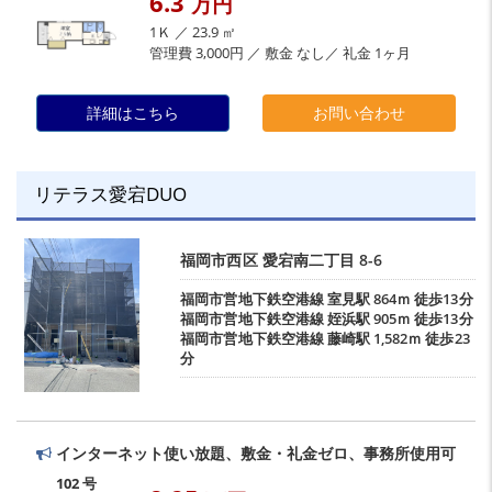
6.3
万円
1Ｋ ／ 23.9 ㎡
管理費 3,000円 ／ 敷金 なし／ 礼金 1ヶ月
詳細はこちら
お問い合わせ
リテラス愛宕DUO
福岡市西区
愛宕南二丁目
8-6
福岡市営地下鉄空港線
室見駅
864ｍ 徒歩13分
福岡市営地下鉄空港線
姪浜駅
905ｍ 徒歩13分
福岡市営地下鉄空港線
藤崎駅
1,582ｍ 徒歩23
分
インターネット使い放題、敷金・礼金ゼロ、事務所使用可
102 号