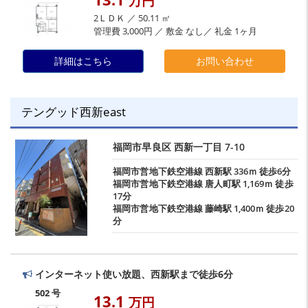
万円
2ＬＤＫ ／ 50.11 ㎡
管理費 3,000円 ／ 敷金 なし／ 礼金 1ヶ月
詳細はこちら
お問い合わせ
テングッド西新east
福岡市早良区
西新一丁目
7-10
福岡市営地下鉄空港線
西新駅
336ｍ 徒歩6分
福岡市営地下鉄空港線
唐人町駅
1,169ｍ 徒歩
17分
福岡市営地下鉄空港線
藤崎駅
1,400ｍ 徒歩20
分
インターネット使い放題、西新駅まで徒歩6分
502 号
13.1
万円