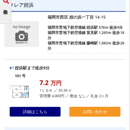
クレア姪浜
福岡市西区
姪の浜一丁目
14-15
福岡市営地下鉄空港線
姪浜駅
578ｍ 徒歩9分
福岡市営地下鉄空港線
室見駅
1,265ｍ 徒歩18
分
福岡市営地下鉄空港線
藤崎駅
1,983ｍ 徒歩28
分
姪浜駅まで徒歩9分
101 号
7.2
万円
1ＬＤＫ ／ 35.39 ㎡
管理費 4,000円 ／ 敷金 なし／ 礼金 2ヶ月
詳細はこちら
お問い合わせ