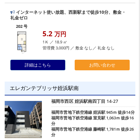
インターネット使い放題、西新駅まで徒歩10分、敷金・
礼金ゼロ
202 号
5.2
万円
1Ｋ ／ 18.9 ㎡
管理費 3,000円 ／ 敷金 なし／ 礼金 なし
詳細はこちら
お問い合わせ
エレガンテブリッサ姪浜駅南
福岡市西区
姪浜駅南四丁目
14-27
福岡市営地下鉄空港線
姪浜駅
945ｍ 徒歩14分
福岡市営地下鉄空港線
室見駅
1,063ｍ 徒歩16
分
福岡市営地下鉄空港線
藤崎駅
1,781ｍ 徒歩26
分