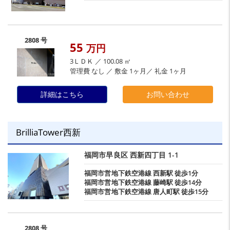
2808 号
55
万円
3ＬＤＫ ／ 100.08 ㎡
管理費 なし ／ 敷金 1ヶ月／ 礼金 1ヶ月
詳細はこちら
お問い合わせ
BrilliaTower西新
福岡市早良区
西新四丁目
1-1
福岡市営地下鉄空港線
西新駅
徒歩1分
福岡市営地下鉄空港線
藤崎駅
徒歩14分
福岡市営地下鉄空港線
唐人町駅
徒歩15分
2808 号