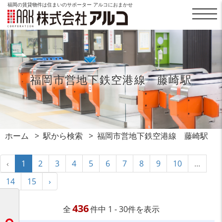
福岡の賃貸物件は住まいのサポーター アルコにおまかせ
福岡市営地下鉄空港線 藤崎駅
ホーム
駅から検索
福岡市営地下鉄空港線 藤崎駅
‹
1
2
3
4
5
6
7
8
9
10
...
14
15
›
436
全
件中 1 - 30件を表示