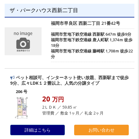
ザ・パークハウス西新二丁目
福岡市早良区
西新二丁目
21番42号
福岡市営地下鉄空港線
西新駅
647ｍ 徒歩9分
福岡市営地下鉄空港線
唐人町駅
1,374ｍ 徒歩
18分
福岡市営地下鉄空港線
藤崎駅
1,708ｍ 徒歩22
分
ペット相談可、インターネット使い放題、西新駅まで徒歩
9分、広々LDK１２畳以上、人気の分譲タイプ
206 号
20
万円
2ＬＤＫ ／ 59.85 ㎡
管理費 ／ 敷金 1ヶ月／ 礼金 2ヶ月
詳細はこちら
お問い合わせ