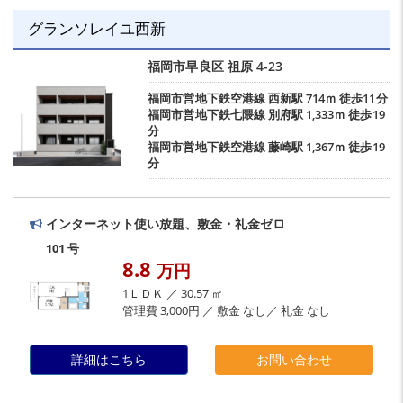
グランソレイユ西新
福岡市早良区
祖原
4-23
福岡市営地下鉄空港線
西新駅
714ｍ 徒歩11分
福岡市営地下鉄七隈線
別府駅
1,333ｍ 徒歩19
分
福岡市営地下鉄空港線
藤崎駅
1,367ｍ 徒歩19
分
インターネット使い放題、敷金・礼金ゼロ
101 号
8.8
万円
1ＬＤＫ ／ 30.57 ㎡
管理費 3,000円 ／ 敷金 なし／ 礼金 なし
詳細はこちら
お問い合わせ