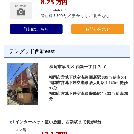
8.25
万円
1Ｋ ／ 24.43 ㎡
管理費 5,500円 ／ 敷金 なし／ 礼金 なし
詳細はこちら
お問い合わせ
テングッド西新east
福岡市早良区
西新一丁目
7-10
福岡市営地下鉄空港線
西新駅
336ｍ 徒歩6分
福岡市営地下鉄空港線
唐人町駅
1,169ｍ 徒歩
17分
福岡市営地下鉄空港線
藤崎駅
1,400ｍ 徒歩20
分
インターネット使い放題、西新駅まで徒歩6分
502 号
13.1