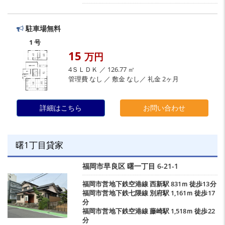
駐車場無料
1 号
15
万円
4ＳＬＤＫ ／ 126.77 ㎡
管理費 なし ／ 敷金 なし／ 礼金 2ヶ月
詳細はこちら
お問い合わせ
曙1丁目貸家
福岡市早良区
曙一丁目
6-21-1
福岡市営地下鉄空港線
西新駅
831ｍ 徒歩13分
福岡市営地下鉄七隈線
別府駅
1,161ｍ 徒歩17
分
福岡市営地下鉄空港線
藤崎駅
1,518ｍ 徒歩22
分