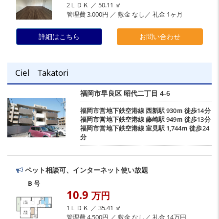
2ＬＤＫ ／ 50.11 ㎡
管理費 3,000円 ／ 敷金 なし／ 礼金 1ヶ月
詳細はこちら
お問い合わせ
Ciel Takatori
福岡市早良区
昭代二丁目
4-6
福岡市営地下鉄空港線
西新駅
930ｍ 徒歩14分
福岡市営地下鉄空港線
藤崎駅
949ｍ 徒歩13分
福岡市営地下鉄空港線
室見駅
1,744ｍ 徒歩24
分
ペット相談可、インターネット使い放題
B 号
10.9
万円
1ＬＤＫ ／ 35.41 ㎡
管理費 4,500円 ／ 敷金 なし／ 礼金 14万円