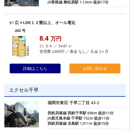
JR香椎線
舞松原駅
1,134ｍ 徒歩17分
広々LDK１２畳以上、オール電化
202 号
8.4
万円
2ＬＤＫ ／ 54.81 ㎡
管理費 3,800円 ／ 敷金 なし／ 礼金 2ヶ月
詳細はこちら
お問い合わせ
エクセル千早
福岡市東区
千早二丁目
43-2
西鉄貝塚線
西鉄千早駅
698ｍ 徒歩11分
JR鹿児島本線
千早駅
732ｍ 徒歩11分
西鉄貝塚線
名島駅
1,011ｍ 徒歩15分