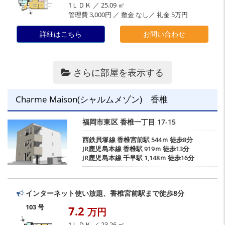
1ＬＤＫ ／ 25.09 ㎡
管理費 3,000円 ／ 敷金 なし／ 礼金 5万円
詳細はこちら
お問い合わせ
さらに部屋を表示する
Charme Maison(シャルムメゾン) 香椎
福岡市東区
香椎一丁目
17-15
西鉄貝塚線
香椎宮前駅
544ｍ 徒歩8分
JR鹿児島本線
香椎駅
919ｍ 徒歩13分
JR鹿児島本線
千早駅
1,148ｍ 徒歩16分
インターネット使い放題、香椎宮前駅まで徒歩8分
103 号
7.2
万円
1ＬＤＫ ／ 23.26 ㎡