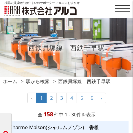
福岡の賃貸物件は住まいのサポーター アルコにおまかせ
西鉄貝塚線 西鉄千早駅
ホーム
駅から検索
西鉄貝塚線 西鉄千早駅
‹
1
2
3
4
5
6
›
158
全
件中 1 - 30件を表示
Charme Maison(シャルムメゾン) 香椎