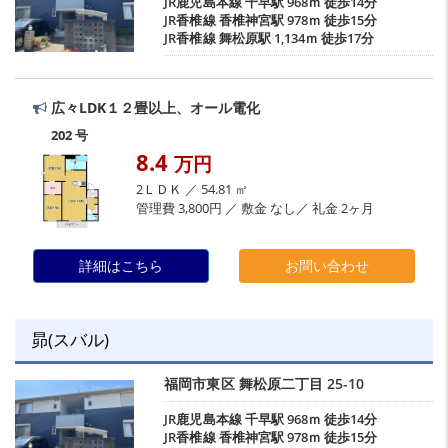
JR鹿児島本線
千早駅
968ｍ 徒歩14分
JR香椎線
香椎神宮駅
978ｍ 徒歩15分
JR香椎線
舞松原駅
1,134ｍ 徒歩17分
広々LDK１２畳以上、オール電化
202 号
8.4
万円
2ＬＤＫ ／ 54.81 ㎡
管理費 3,800円 ／ 敷金 なし／ 礼金 2ヶ月
詳細はこちら
お問い合わせ
昴(スバル)
福岡市東区
舞松原二丁目
25-10
JR鹿児島本線
千早駅
968ｍ 徒歩14分
JR香椎線
香椎神宮駅
978ｍ 徒歩15分