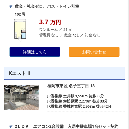
敷金・礼金ゼロ、バス・トイレ別室
102 号
3.7
万円
ワンルーム ／ 21 ㎡
管理費 なし ／ 敷金 なし／ 礼金 なし
詳細はこちら
お問い合わせ
KエストⅡ
福岡市東区
名子三丁目
18
JR香椎線
土井駅
1,558ｍ 徒歩22分
JR香椎線
舞松原駅
2,270ｍ 徒歩33分
JR香椎線
香椎神宮駅
2,968ｍ 徒歩42分
2ＬＤＫ エアコン2台設備 入居中駐車場1台セット契約