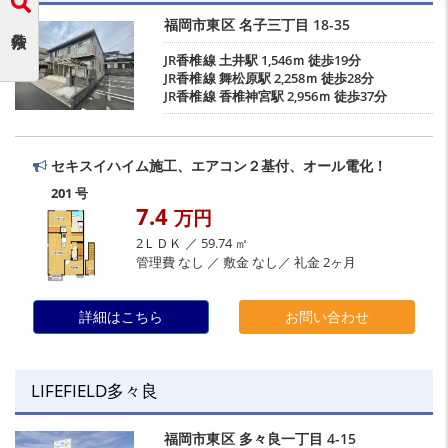
福岡市東区
名子三丁目
18-35
JR香椎線
土井駅
1,546ｍ 徒歩19分
JR香椎線
舞松原駅
2,258ｍ 徒歩28分
JR香椎線
香椎神宮駅
2,956ｍ 徒歩37分
セキスイハイム施工、エアコン２基付、オール電化！
201 号
7.4
万円
2ＬＤＫ ／ 59.74 ㎡
管理費 なし ／ 敷金 なし／ 礼金 2ヶ月
詳細はこちら
お問い合わせ
LIFEFIELD多々良
福岡市東区
多々良一丁目
4-15