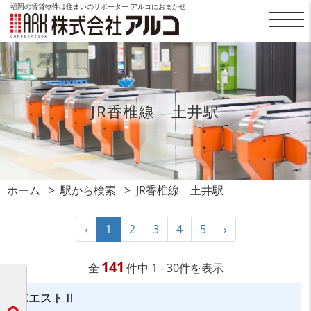
福岡の賃貸物件は住まいのサポーター アルコにおまかせ
JR香椎線 土井駅
ホーム
駅から検索
JR香椎線 土井駅
‹
1
2
3
4
5
›
141
全
件中 1 - 30件を表示
KエストⅡ