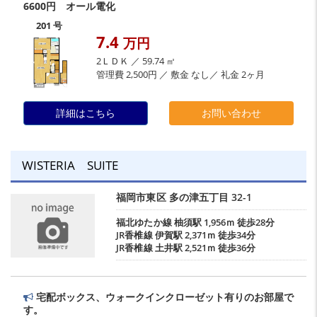
6600円 オール電化
201 号
7.4
万円
2ＬＤＫ ／ 59.74 ㎡
管理費 2,500円 ／ 敷金 なし／ 礼金 2ヶ月
詳細はこちら
お問い合わせ
WISTERIA SUITE
福岡市東区
多の津五丁目
32-1
福北ゆたか線
柚須駅
1,956ｍ 徒歩28分
JR香椎線
伊賀駅
2,371ｍ 徒歩34分
JR香椎線
土井駅
2,521ｍ 徒歩36分
宅配ボックス、ウォークインクローゼット有りのお部屋で
す。