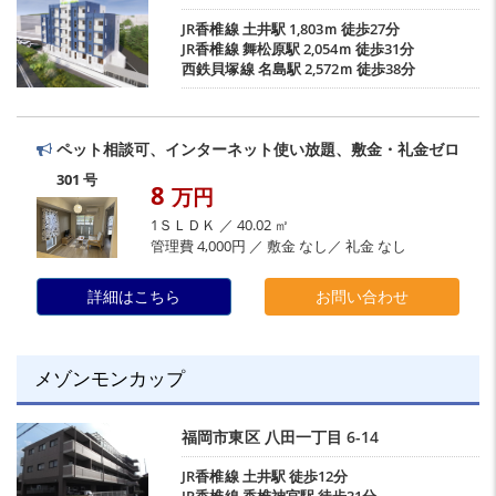
JR香椎線
土井駅
1,803ｍ 徒歩27分
JR香椎線
舞松原駅
2,054ｍ 徒歩31分
西鉄貝塚線
名島駅
2,572ｍ 徒歩38分
ペット相談可、インターネット使い放題、敷金・礼金ゼロ
301 号
8
万円
1ＳＬＤＫ ／ 40.02 ㎡
管理費 4,000円 ／ 敷金 なし／ 礼金 なし
詳細はこちら
お問い合わせ
メゾンモンカップ
福岡市東区
八田一丁目
6-14
JR香椎線
土井駅
徒歩12分