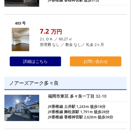
JR香椎線
香椎神宮駅
徒歩31分
403 号
7.2
万円
2ＬＤＫ ／ 60.27 ㎡
管理費 なし ／ 敷金 なし／ 礼金 2ヶ月
詳細はこちら
お問い合わせ
ノアーズアーク多々良
福岡市東区
多々良一丁目
32-10
JR香椎線
土井駅
1,243ｍ 徒歩18分
JR香椎線
舞松原駅
1,791ｍ 徒歩28分
JR香椎線
香椎神宮駅
2,628ｍ 徒歩39分