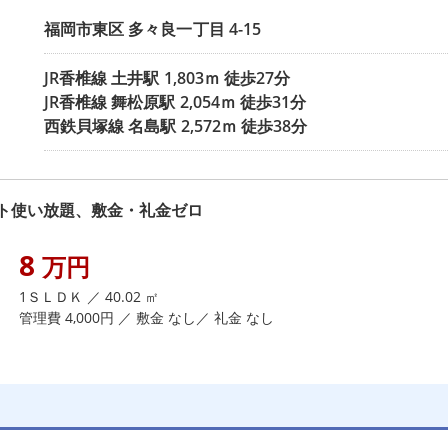
福岡市東区
多々良一丁目
4-15
JR香椎線
土井駅
1,803ｍ 徒歩27分
JR香椎線
舞松原駅
2,054ｍ 徒歩31分
西鉄貝塚線
名島駅
2,572ｍ 徒歩38分
ト使い放題、敷金・礼金ゼロ
8
万円
1ＳＬＤＫ ／ 40.02 ㎡
管理費 4,000円 ／ 敷金 なし／ 礼金 なし