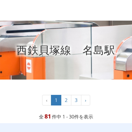
西鉄貝塚線 名島駅
‹
1
2
3
›
81
全
件中 1 - 30件を表示