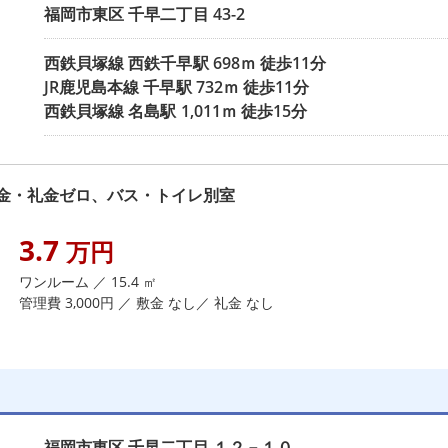
福岡市東区
千早二丁目
43-2
西鉄貝塚線
西鉄千早駅
698ｍ 徒歩11分
JR鹿児島本線
千早駅
732ｍ 徒歩11分
西鉄貝塚線
名島駅
1,011ｍ 徒歩15分
金・礼金ゼロ、バス・トイレ別室
3.7
万円
ワンルーム ／ 15.4 ㎡
管理費 3,000円 ／ 敷金 なし／ 礼金 なし
福岡市東区
千早二丁目
１２－１０