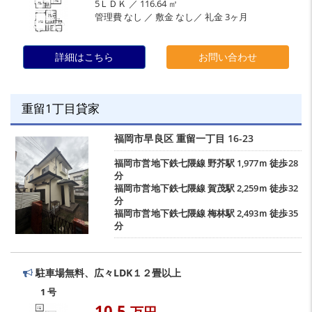
5ＬＤＫ ／ 116.64 ㎡
管理費 なし ／ 敷金 なし／ 礼金 3ヶ月
詳細はこちら
お問い合わせ
重留1丁目貸家
福岡市早良区
重留一丁目
16-23
福岡市営地下鉄七隈線
野芥駅
1,977ｍ 徒歩28
分
福岡市営地下鉄七隈線
賀茂駅
2,259ｍ 徒歩32
分
福岡市営地下鉄七隈線
梅林駅
2,493ｍ 徒歩35
分
駐車場無料、広々LDK１２畳以上
1 号
10.5
万円