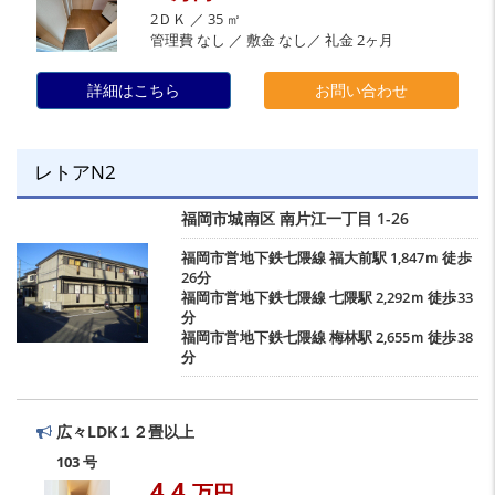
2ＤＫ ／ 35 ㎡
管理費 なし ／ 敷金 なし／ 礼金 2ヶ月
詳細はこちら
お問い合わせ
レトアN2
福岡市城南区
南片江一丁目
1-26
福岡市営地下鉄七隈線
福大前駅
1,847ｍ 徒歩
26分
福岡市営地下鉄七隈線
七隈駅
2,292ｍ 徒歩33
分
福岡市営地下鉄七隈線
梅林駅
2,655ｍ 徒歩38
分
広々LDK１２畳以上
103 号
4.4
万円