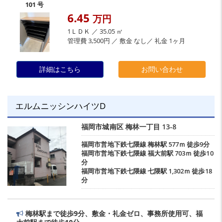
101 号
6.45
万円
1ＬＤＫ ／ 35.05 ㎡
管理費 3,500円 ／ 敷金 なし／ 礼金 1ヶ月
詳細はこちら
お問い合わせ
エルムニッシンハイツD
福岡市城南区
梅林一丁目
13-8
福岡市営地下鉄七隈線
梅林駅
577ｍ 徒歩9分
福岡市営地下鉄七隈線
福大前駅
703ｍ 徒歩10
分
福岡市営地下鉄七隈線
七隈駅
1,302ｍ 徒歩18
分
梅林駅まで徒歩9分、敷金・礼金ゼロ、事務所使用可、福