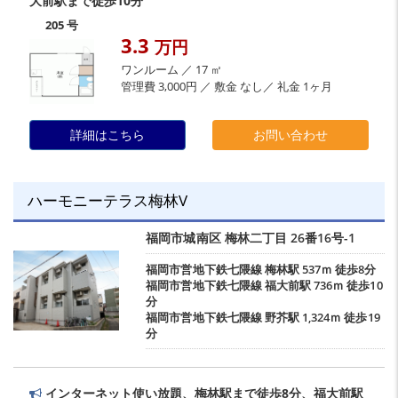
大前駅まで徒歩10分
205 号
3.3
万円
ワンルーム ／ 17 ㎡
管理費 3,000円 ／ 敷金 なし／ 礼金 1ヶ月
詳細はこちら
お問い合わせ
ハーモニーテラス梅林V
福岡市城南区
梅林二丁目
26番16号-1
福岡市営地下鉄七隈線
梅林駅
537ｍ 徒歩8分
福岡市営地下鉄七隈線
福大前駅
736ｍ 徒歩10
分
福岡市営地下鉄七隈線
野芥駅
1,324ｍ 徒歩19
分
インターネット使い放題、梅林駅まで徒歩8分、福大前駅