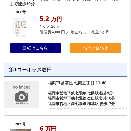
まで徒歩10分
103 号
5.2
万円
1Ｋ ／ 20 ㎡
管理費 4,000円 ／ 敷金 なし／ 礼金 1ヶ月
詳細はこちら
お問い合わせ
第1コーポラス岩田
福岡市城南区
七隈五丁目
13-40
福岡市営地下鉄七隈線
七隈駅
徒歩9分
福岡市営地下鉄七隈線
金山駅
徒歩10分
福岡市営地下鉄七隈線
梅林駅
徒歩17分
202 号
6
万円