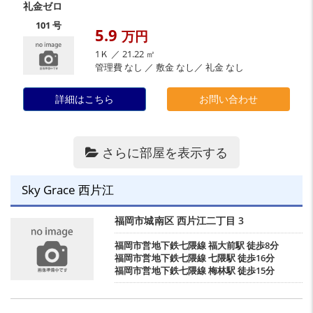
礼金ゼロ
101 号
5.9
万円
1Ｋ ／ 21.22 ㎡
管理費 なし ／ 敷金 なし／ 礼金 なし
詳細はこちら
お問い合わせ
さらに部屋を表示する
Sky Grace 西片江
福岡市城南区
西片江二丁目
3
福岡市営地下鉄七隈線
福大前駅
徒歩8分
福岡市営地下鉄七隈線
七隈駅
徒歩16分
福岡市営地下鉄七隈線
梅林駅
徒歩15分