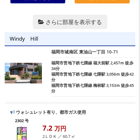
さらに部屋を表示する
Windy Hill
福岡市城南区
東油山一丁目
10-71
福岡市営地下鉄七隈線
福大前駅
2,457ｍ 徒歩
34分
福岡市営地下鉄七隈線
七隈駅
3,056ｍ 徒歩42
分
福岡市営地下鉄七隈線
梅林駅
3,153ｍ 徒歩45
分
ウォシュレット有り、都市ガス使用
2302 号
7.2
万円
2ＬＤＫ ／ 60.7 ㎡