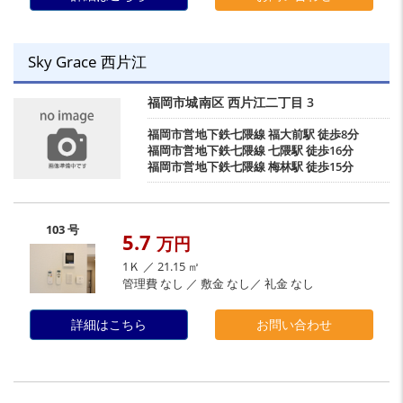
Sky Grace 西片江
福岡市城南区
西片江二丁目
3
福岡市営地下鉄七隈線
福大前駅
徒歩8分
福岡市営地下鉄七隈線
七隈駅
徒歩16分
福岡市営地下鉄七隈線
梅林駅
徒歩15分
103 号
5.7
万円
1Ｋ ／ 21.15 ㎡
管理費 なし ／ 敷金 なし／ 礼金 なし
詳細はこちら
お問い合わせ