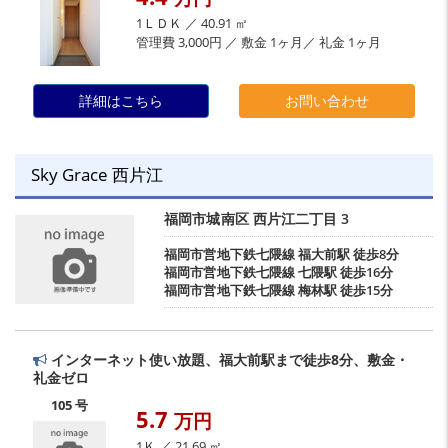
1ＬＤＫ ／ 40.91 ㎡
管理費 3,000円 ／ 敷金 1ヶ月／ 礼金 1ヶ月
詳細はこちら
お問い合わせ
Sky Grace 西片江
福岡市城南区
西片江二丁目
3
福岡市営地下鉄七隈線
福大前駅
徒歩8分
福岡市営地下鉄七隈線
七隈駅
徒歩16分
福岡市営地下鉄七隈線
梅林駅
徒歩15分
インターネット使い放題、福大前駅まで徒歩8分、敷金・
礼金ゼロ
105 号
5.7
万円
1Ｋ ／ 21.69 ㎡