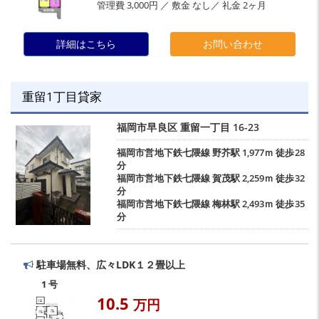
管理費 3,000円 ／ 敷金 なし／ 礼金 2ヶ月
詳細はこちら
お問い合わせ
重留1丁目貸家
福岡市早良区
重留一丁目
16-23
福岡市営地下鉄七隈線
野芥駅
1,977ｍ 徒歩28
分
福岡市営地下鉄七隈線
賀茂駅
2,259ｍ 徒歩32
分
福岡市営地下鉄七隈線
梅林駅
2,493ｍ 徒歩35
分
駐車場無料、広々LDK１２畳以上
1 号
10.5
万円