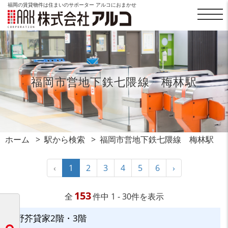
福岡の賃貸物件は住まいのサポーター アルコにおまかせ
福岡市営地下鉄七隈線 梅林駅
ホーム
駅から検索
福岡市営地下鉄七隈線 梅林駅
‹
1
2
3
4
5
6
›
153
全
件中 1 - 30件を表示
野芥貸家2階・3階