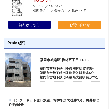
5ＬＤＫ ／ 116.64 ㎡
管理費 なし ／ 敷金 なし／ 礼金 3ヶ月
詳細はこちら
お問い合わせ
Praia城南Ⅱ
福岡市城南区
梅林五丁目
11-15
福岡市営地下鉄七隈線
梅林駅
徒歩5分
福岡市営地下鉄七隈線
野芥駅
徒歩6分
福岡市営地下鉄七隈線
福大前駅
徒歩20分
インターネット使い放題、梅林駅まで徒歩5分、野芥駅ま
で徒歩6分