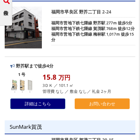
福岡市早良区
野芥二丁目
2-24
福岡市営地下鉄七隈線
野芥駅
277ｍ 徒歩5分
福岡市営地下鉄七隈線
賀茂駅
768ｍ 徒歩12分
福岡市営地下鉄七隈線
梅林駅
1,017ｍ 徒歩15
分
野芥駅まで徒歩4分
1 号
15.8
万円
3ＤＫ ／ 101.1 ㎡
管理費 なし ／ 敷金 なし／ 礼金 2ヶ月
詳細はこちら
お問い合わせ
SunMark賀茂
福岡市早良区
賀茂二丁目
20-15