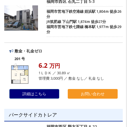
福岡市西区
石丸二丁目
5-3
福岡市営地下鉄空港線
姪浜駅
1,804ｍ 徒歩26
分
JR筑肥線
下山門駅
1,874ｍ 徒歩27分
福岡市営地下鉄七隈線
橋本駅
1,977ｍ 徒歩29
分
敷金・礼金ゼロ
201 号
6.2
万円
1ＬＤＫ ／ 30.89 ㎡
管理費 3,000円 ／ 敷金 なし／ 礼金 なし
詳細はこちら
お問い合わせ
パークサイドカトレア
福岡市西区
野方五丁目
8-22