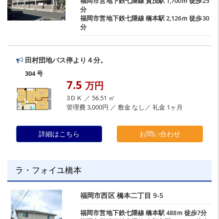
福岡市営地下鉄七隈線
賀茂駅
1,700ｍ 徒歩25
分
福岡市営地下鉄七隈線
橋本駅
2,126ｍ 徒歩30
分
田村団地バス停より４分。
304 号
7.5
万円
3ＤＫ ／ 56.51 ㎡
管理費 3,000円 ／ 敷金 なし／ 礼金 1ヶ月
詳細はこちら
お問い合わせ
ラ・フォイユ橋本
福岡市西区
橋本二丁目
9-5
福岡市営地下鉄七隈線
橋本駅
488ｍ 徒歩7分