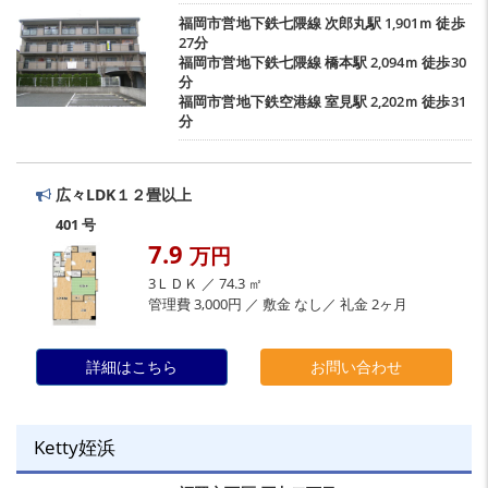
福岡市営地下鉄七隈線
次郎丸駅
1,901ｍ 徒歩
27分
福岡市営地下鉄七隈線
橋本駅
2,094ｍ 徒歩30
分
福岡市営地下鉄空港線
室見駅
2,202ｍ 徒歩31
分
広々LDK１２畳以上
401 号
7.9
万円
3ＬＤＫ ／ 74.3 ㎡
管理費 3,000円 ／ 敷金 なし／ 礼金 2ヶ月
詳細はこちら
お問い合わせ
Ketty姪浜