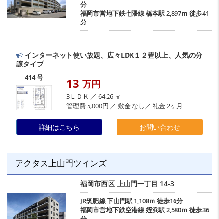
分
福岡市営地下鉄七隈線
橋本駅
2,897ｍ 徒歩41
分
インターネット使い放題、広々LDK１２畳以上、人気の分
譲タイプ
414 号
13
万円
3ＬＤＫ ／ 64.26 ㎡
管理費 5,000円 ／ 敷金 なし／ 礼金 2ヶ月
詳細はこちら
お問い合わせ
アクタス上山門ツインズ
福岡市西区
上山門一丁目
14-3
JR筑肥線
下山門駅
1,108ｍ 徒歩16分
福岡市営地下鉄空港線
姪浜駅
2,580ｍ 徒歩36
分