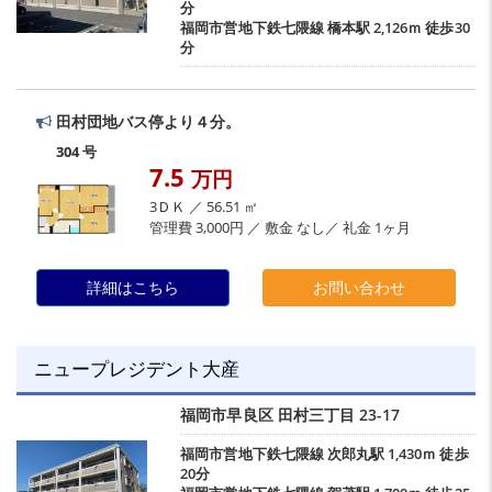
分
福岡市営地下鉄七隈線
橋本駅
2,126ｍ 徒歩30
分
田村団地バス停より４分。
304 号
7.5
万円
3ＤＫ ／ 56.51 ㎡
管理費 3,000円 ／ 敷金 なし／ 礼金 1ヶ月
詳細はこちら
お問い合わせ
ニュープレジデント大産
福岡市早良区
田村三丁目
23-17
福岡市営地下鉄七隈線
次郎丸駅
1,430ｍ 徒歩
20分