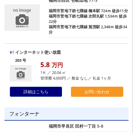
福岡市西区
壱岐団地
77-3
福岡市営地下鉄七隈線
橋本駅
724ｍ 徒歩11分
福岡市営地下鉄七隈線
次郎丸駅
1,534ｍ 徒歩
22分
福岡市営地下鉄七隈線
賀茂駅
2,348ｍ 徒歩34
分
インターネット使い放題
203 号
5.8
万円
1Ｋ ／ 20.04 ㎡
管理費 4,000円 ／ 敷金 なし／ 礼金 1ヶ月
詳細はこちら
お問い合わせ
フォンターナ
福岡市早良区
田村一丁目
5-8