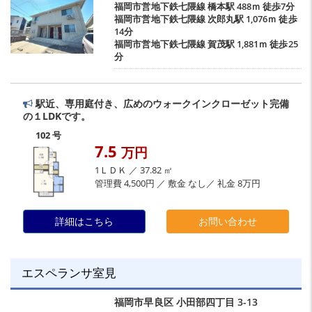
福岡市営地下鉄七隈線
橋本駅
488ｍ 徒歩7分
福岡市営地下鉄七隈線
次郎丸駅
1,076ｍ 徒歩
14分
福岡市営地下鉄七隈線
賀茂駅
1,881ｍ 徒歩25
分
駅近、専用庭付き、広めのウォークインクローゼット完備
の１LDKです。
102 号
7.5
万円
1ＬＤＫ ／ 37.82 ㎡
管理費 4,500円 ／ 敷金 なし／ 礼金 8万円
詳細はこちら
お問い合わせ
エスペランサ室見
福岡市早良区
小田部四丁目
3-13