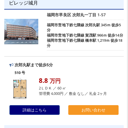
ビレッジ城月
福岡市早良区
次郎丸一丁目
1-57
福岡市営地下鉄七隈線
次郎丸駅
345ｍ 徒歩5
分
福岡市営地下鉄七隈線
賀茂駅
966ｍ 徒歩14分
福岡市営地下鉄七隈線
橋本駅
1,219ｍ 徒歩18
分
次郎丸駅まで徒歩5分
510 号
8.8
万円
2ＬＤＫ ／ 60 ㎡
管理費 4,000円 ／ 敷金 なし／ 礼金 2ヶ月
詳細はこちら
お問い合わせ