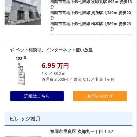
福岡市営地下鉄七隈線
次郎丸駅
893ｍ 徒歩13
分
福岡市営地下鉄七隈線
賀茂駅
1,349ｍ 徒歩20
分
福岡市営地下鉄七隈線
橋本駅
1,589ｍ 徒歩23
分
ペット相談可、インターネット使い放題
103 号
6.95
万円
1Ｋ ／ 33.2 ㎡
管理費 3,500円 ／ 敷金 なし／ 礼金 1ヶ月
詳細はこちら
お問い合わせ
ビレッジ城月
福岡市早良区
次郎丸一丁目
1-57