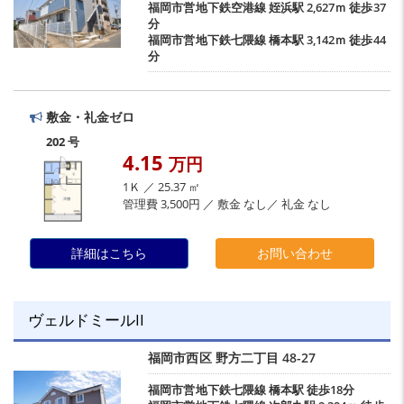
福岡市営地下鉄空港線
姪浜駅
2,627ｍ 徒歩37
分
福岡市営地下鉄七隈線
橋本駅
3,142ｍ 徒歩44
分
敷金・礼金ゼロ
202 号
4.15
万円
1Ｋ ／ 25.37 ㎡
管理費 3,500円 ／ 敷金 なし／ 礼金 なし
詳細はこちら
お問い合わせ
ヴェルドミールII
福岡市西区
野方二丁目
48-27
福岡市営地下鉄七隈線
橋本駅
徒歩18分