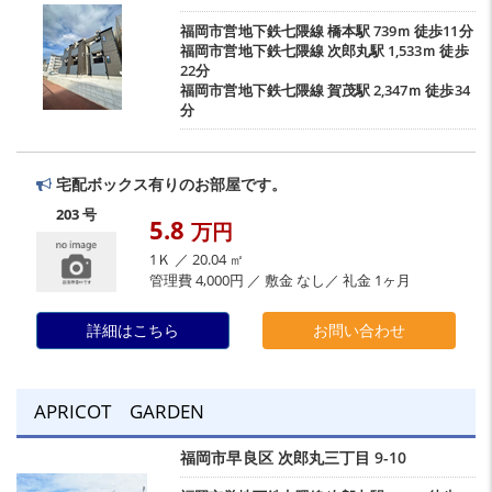
福岡市営地下鉄七隈線
橋本駅
739ｍ 徒歩11分
福岡市営地下鉄七隈線
次郎丸駅
1,533ｍ 徒歩
22分
福岡市営地下鉄七隈線
賀茂駅
2,347ｍ 徒歩34
分
宅配ボックス有りのお部屋です。
203 号
5.8
万円
1Ｋ ／ 20.04 ㎡
管理費 4,000円 ／ 敷金 なし／ 礼金 1ヶ月
詳細はこちら
お問い合わせ
APRICOT GARDEN
福岡市早良区
次郎丸三丁目
9-10