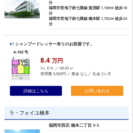
分
福岡市営地下鉄七隈線
賀茂駅
1,169ｍ 徒歩18
分
福岡市営地下鉄七隈線
橋本駅
1,702ｍ 徒歩24
分
シャンプードレッサー有りのお部屋です。
A-102 号
8.4
万円
3ＬＤＫ ／ 69.93 ㎡
管理費 3,000円 ／ 敷金 なし／ 礼金 2ヶ月
詳細はこちら
お問い合わせ
ラ・フォイユ橋本
福岡市西区
橋本二丁目
9-5