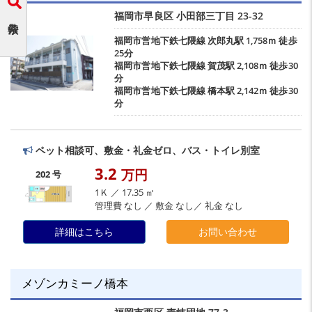
福岡市早良区
小田部三丁目
23-32
福岡市営地下鉄七隈線
次郎丸駅
1,758ｍ 徒歩
25分
福岡市営地下鉄七隈線
賀茂駅
2,108ｍ 徒歩30
分
福岡市営地下鉄七隈線
橋本駅
2,142ｍ 徒歩30
分
ペット相談可、敷金・礼金ゼロ、バス・トイレ別室
3.2
万円
202 号
1Ｋ ／ 17.35 ㎡
管理費 なし ／ 敷金 なし／ 礼金 なし
詳細はこちら
お問い合わせ
メゾンカミーノ橋本