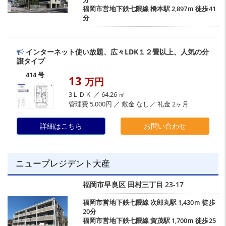
福岡市営地下鉄七隈線
橋本駅
2,897ｍ 徒歩41
分
インターネット使い放題、広々LDK１２畳以上、人気の分
譲タイプ
414 号
13
万円
3ＬＤＫ ／ 64.26 ㎡
管理費 5,000円 ／ 敷金 なし／ 礼金 2ヶ月
詳細はこちら
お問い合わせ
ニュープレジデント大産
福岡市早良区
田村三丁目
23-17
福岡市営地下鉄七隈線
次郎丸駅
1,430ｍ 徒歩
20分
福岡市営地下鉄七隈線
賀茂駅
1,700ｍ 徒歩25