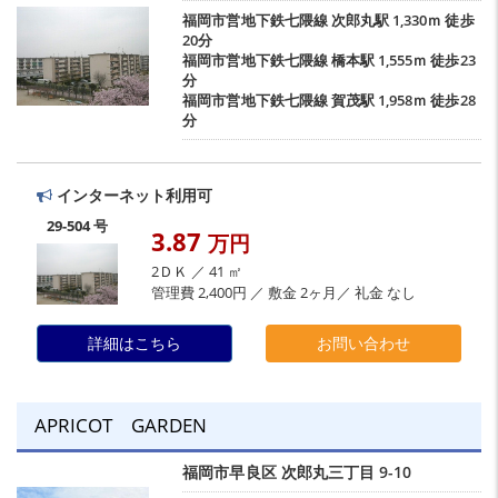
福岡市営地下鉄七隈線
次郎丸駅
1,330ｍ 徒歩
20分
福岡市営地下鉄七隈線
橋本駅
1,555ｍ 徒歩23
分
福岡市営地下鉄七隈線
賀茂駅
1,958ｍ 徒歩28
分
インターネット利用可
29-504 号
3.87
万円
2ＤＫ ／ 41 ㎡
管理費 2,400円 ／ 敷金 2ヶ月／ 礼金 なし
詳細はこちら
お問い合わせ
APRICOT GARDEN
福岡市早良区
次郎丸三丁目
9-10