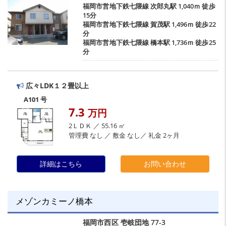
福岡市営地下鉄七隈線
次郎丸駅
1,040ｍ 徒歩
15分
福岡市営地下鉄七隈線
賀茂駅
1,496ｍ 徒歩22
分
福岡市営地下鉄七隈線
橋本駅
1,736ｍ 徒歩25
分
広々LDK１２畳以上
A101 号
7.3
万円
2ＬＤＫ ／ 55.16 ㎡
管理費 なし ／ 敷金 なし／ 礼金 2ヶ月
詳細はこちら
お問い合わせ
メゾンカミーノ橋本
福岡市西区
壱岐団地
77-3