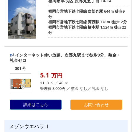
福岡市早良区
次郎丸五丁目
14-14
福岡市営地下鉄七隈線
次郎丸駅
644ｍ 徒歩9
分
福岡市営地下鉄七隈線
賀茂駅
778ｍ 徒歩12分
福岡市営地下鉄七隈線
橋本駅
1,524ｍ 徒歩22
分
インターネット使い放題、次郎丸駅まで徒歩9分、敷金・
礼金ゼロ
301 号
5.1
万円
1ＬＤＫ ／ 40 ㎡
管理費 3,000円 ／ 敷金 なし／ 礼金 なし
詳細はこちら
お問い合わせ
メゾンウエハラⅡ