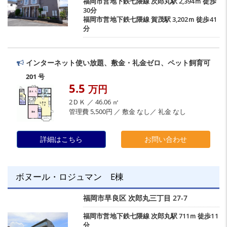
福岡市営地下鉄七隈線
次郎丸駅
2,394ｍ 徒歩
30分
福岡市営地下鉄七隈線
賀茂駅
3,202ｍ 徒歩41
分
インターネット使い放題、敷金・礼金ゼロ、ペット飼育可
201 号
5.5
万円
2ＤＫ ／ 46.06 ㎡
管理費 5,500円 ／ 敷金 なし／ 礼金 なし
詳細はこちら
お問い合わせ
ボヌール・ロジュマン E棟
福岡市早良区
次郎丸三丁目
27-7
福岡市営地下鉄七隈線
次郎丸駅
711ｍ 徒歩11
分