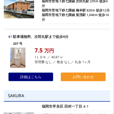
福岡市営地下鉄七隈線
次郎丸駅
235ｍ 徒歩4
分
福岡市営地下鉄七隈線
橋本駅
828ｍ 徒歩12分
福岡市営地下鉄七隈線
賀茂駅
1,048ｍ 徒歩16
分
駐車場無料、次郎丸駅まで徒歩4分
207 号
7.5
万円
1ＬＤＫ ／ 40.87 ㎡
管理費 なし ／ 敷金 なし／ 礼金 1ヶ月
詳細はこちら
お問い合わせ
SAKURA
福岡市早良区
田村一丁目
4-1