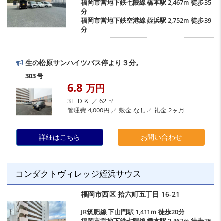
福岡市営地下鉄七隈線
橋本駅
2,467ｍ 徒歩35
分
福岡市営地下鉄空港線
姪浜駅
2,752ｍ 徒歩39
分
生の松原サンハイツバス停より３分。
303 号
6.8
万円
3ＬＤＫ ／ 62 ㎡
管理費 4,000円 ／ 敷金 なし／ 礼金 2ヶ月
詳細はこちら
お問い合わせ
コンダクトヴィレッジ姪浜サウス
福岡市西区
拾六町五丁目
16-21
JR筑肥線
下山門駅
1,411ｍ 徒歩20分
福岡市営地下鉄七隈線
橋本駅
2,467ｍ 徒歩35