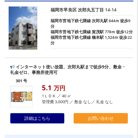
福岡市早良区
次郎丸五丁目
14-14
福岡市営地下鉄七隈線
次郎丸駅
644ｍ 徒歩9
分
福岡市営地下鉄七隈線
賀茂駅
778ｍ 徒歩12分
福岡市営地下鉄七隈線
橋本駅
1,524ｍ 徒歩22
分
インターネット使い放題、次郎丸駅まで徒歩9分、敷金・
礼金ゼロ、事務所使用可
301 号
5.1
万円
1ＬＤＫ ／ 40 ㎡
管理費 3,000円 ／ 敷金 なし／ 礼金 なし
詳細はこちら
お問い合わせ