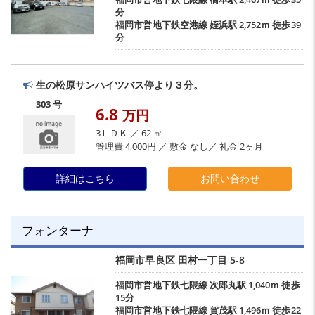
分
福岡市営地下鉄空港線
姪浜駅
2,752ｍ 徒歩39
分
生の松原サンハイツバス停より３分。
303 号
6.8
万円
3ＬＤＫ ／ 62 ㎡
管理費 4,000円 ／ 敷金 なし／ 礼金 2ヶ月
詳細はこちら
お問い合わせ
フォンターナ
福岡市早良区
田村一丁目
5-8
福岡市営地下鉄七隈線
次郎丸駅
1,040ｍ 徒歩
15分
福岡市営地下鉄七隈線
賀茂駅
1,496ｍ 徒歩22