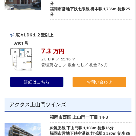
分
福岡市営地下鉄七隈線
橋本駅
1,736ｍ 徒歩25
分
広々LDK１２畳以上
A101 号
7.3
万円
2ＬＤＫ ／ 55.16 ㎡
管理費 なし ／ 敷金 なし／ 礼金 2ヶ月
詳細はこちら
お問い合わせ
アクタス上山門ツインズ
福岡市西区
上山門一丁目
14-3
JR筑肥線
下山門駅
1,108ｍ 徒歩16分
福岡市営地下鉄空港線
姪浜駅
2,580ｍ 徒歩36