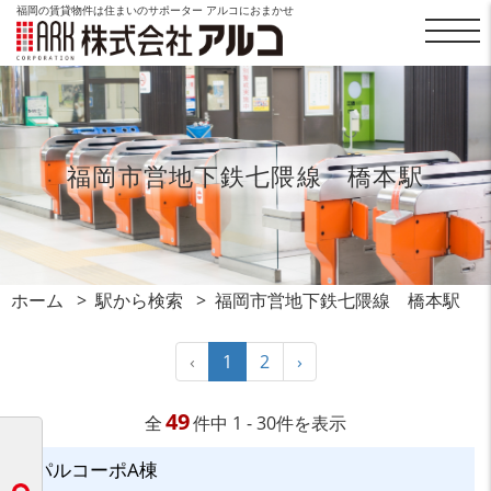
福岡の賃貸物件は住まいのサポーター アルコにおまかせ
福岡市営地下鉄七隈線 橋本駅
ホーム
駅から検索
福岡市営地下鉄七隈線 橋本駅
‹
1
2
›
49
全
件中 1 - 30件を表示
パルコーポA棟