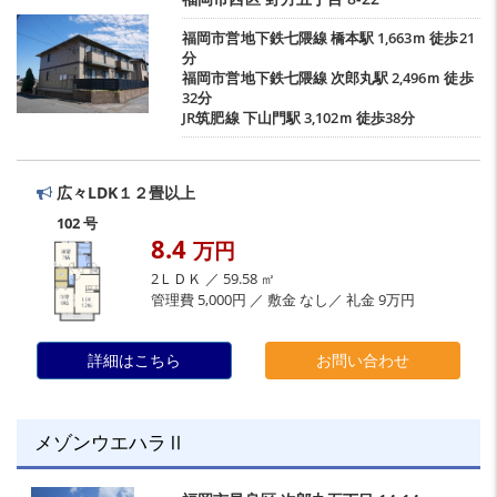
福岡市営地下鉄七隈線
橋本駅
1,663ｍ 徒歩21
分
福岡市営地下鉄七隈線
次郎丸駅
2,496ｍ 徒歩
32分
JR筑肥線
下山門駅
3,102ｍ 徒歩38分
広々LDK１２畳以上
102 号
8.4
万円
2ＬＤＫ ／ 59.58 ㎡
管理費 5,000円 ／ 敷金 なし／ 礼金 9万円
詳細はこちら
お問い合わせ
メゾンウエハラⅡ