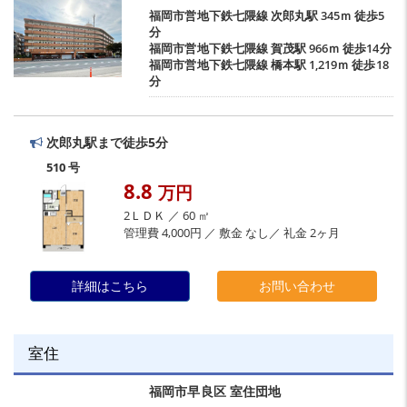
福岡市営地下鉄七隈線
次郎丸駅
345ｍ 徒歩5
分
福岡市営地下鉄七隈線
賀茂駅
966ｍ 徒歩14分
福岡市営地下鉄七隈線
橋本駅
1,219ｍ 徒歩18
分
次郎丸駅まで徒歩5分
510 号
8.8
万円
2ＬＤＫ ／ 60 ㎡
管理費 4,000円 ／ 敷金 なし／ 礼金 2ヶ月
詳細はこちら
お問い合わせ
室住
福岡市早良区
室住団地