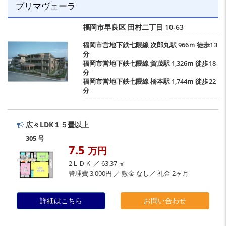
プリマヴェーラ
福岡市早良区
田村二丁目
10-63
福岡市営地下鉄七隈線
次郎丸駅
966ｍ 徒歩13
分
福岡市営地下鉄七隈線
賀茂駅
1,326ｍ 徒歩18
分
福岡市営地下鉄七隈線
橋本駅
1,744ｍ 徒歩22
分
広々LDK１５畳以上
305 号
7.5
万円
2ＬＤＫ ／ 63.37 ㎡
管理費 3,000円 ／ 敷金 なし／ 礼金 2ヶ月
詳細はこちら
お問い合わせ