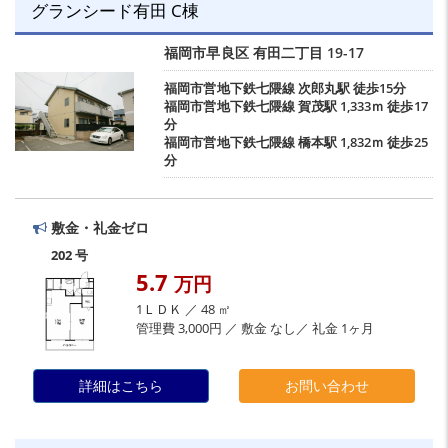
グランシード有田 C棟
福岡市早良区
有田二丁目
19-17
福岡市営地下鉄七隈線
次郎丸駅
徒歩15分
福岡市営地下鉄七隈線
賀茂駅
1,333ｍ 徒歩17
分
福岡市営地下鉄七隈線
橋本駅
1,832ｍ 徒歩25
分
敷金・礼金ゼロ
202 号
5.7
万円
1ＬＤＫ ／ 48 ㎡
管理費 3,000円 ／ 敷金 なし／ 礼金 1ヶ月
詳細はこちら
お問い合わせ