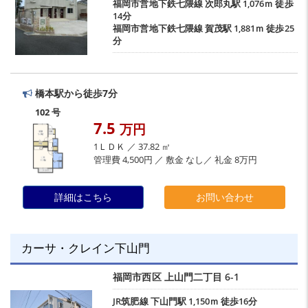
福岡市営地下鉄七隈線
次郎丸駅
1,076ｍ 徒歩
14分
福岡市営地下鉄七隈線
賀茂駅
1,881ｍ 徒歩25
分
橋本駅から徒歩7分
102 号
7.5
万円
1ＬＤＫ ／ 37.82 ㎡
管理費 4,500円 ／ 敷金 なし／ 礼金 8万円
詳細はこちら
お問い合わせ
カーサ・クレイン下山門
福岡市西区
上山門二丁目
6-1
JR筑肥線
下山門駅
1,150ｍ 徒歩16分