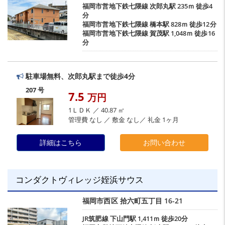
福岡市営地下鉄七隈線
次郎丸駅
235ｍ 徒歩4
分
福岡市営地下鉄七隈線
橋本駅
828ｍ 徒歩12分
福岡市営地下鉄七隈線
賀茂駅
1,048ｍ 徒歩16
分
駐車場無料、次郎丸駅まで徒歩4分
207 号
7.5
万円
1ＬＤＫ ／ 40.87 ㎡
管理費 なし ／ 敷金 なし／ 礼金 1ヶ月
詳細はこちら
お問い合わせ
コンダクトヴィレッジ姪浜サウス
福岡市西区
拾六町五丁目
16-21
JR筑肥線
下山門駅
1,411ｍ 徒歩20分