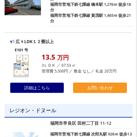
福岡市営地下鉄七隈線
橋本駅
1,276ｍ 徒歩18
分
福岡市営地下鉄七隈線
賀茂駅
1,465ｍ 徒歩21
分
広々LDK１２畳以上
E101 号
13.5
万円
3ＬＤＫ ／ 67.53 ㎡
管理費 5,500円 ／ 敷金 なし／ 礼金 20万円
詳細はこちら
お問い合わせ
レジオン・ドヌール
福岡市早良区
田村二丁目
11-12
福岡市営地下鉄七隈線
次郎丸駅
926ｍ 徒歩13