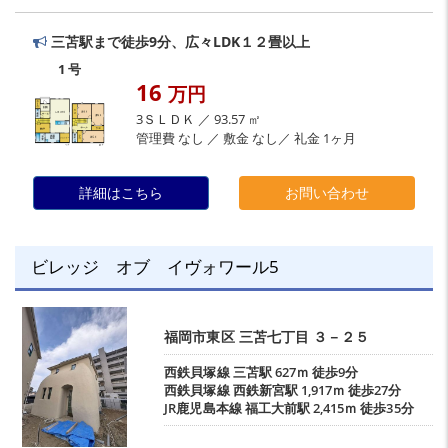
三苫駅まで徒歩9分、広々LDK１２畳以上
1 号
16
万円
3ＳＬＤＫ ／ 93.57 ㎡
管理費 なし ／ 敷金 なし／ 礼金 1ヶ月
詳細はこちら
お問い合わせ
ビレッジ オブ イヴォワール5
福岡市東区
三苫七丁目
３－２５
西鉄貝塚線
三苫駅
627ｍ 徒歩9分
西鉄貝塚線
西鉄新宮駅
1,917ｍ 徒歩27分
JR鹿児島本線
福工大前駅
2,415ｍ 徒歩35分