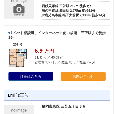
西鉄貝塚線
三苫駅
212ｍ 徒歩3分
海の中道線
和白駅
2,275ｍ 徒歩32分
JR鹿児島本線
福工大前駅
2,333ｍ 徒歩34分
ペット相談可、インターネット使い放題、三苫駅まで徒歩
3分
201 号
6.9
万円
2ＬＤＫ ／ 40.68 ㎡
管理費 3,500円 ／ 敷金 なし／ 礼金 2ヶ月
詳細はこちら
お問い合わせ
Emi´s三苫
福岡市東区
三苫五丁目
3-6