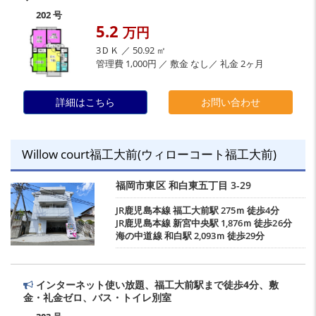
202 号
5.2
万円
3ＤＫ ／ 50.92 ㎡
管理費 1,000円 ／ 敷金 なし／ 礼金 2ヶ月
詳細はこちら
お問い合わせ
Willow court福工大前(ウィローコート福工大前)
福岡市東区
和白東五丁目
3-29
JR鹿児島本線
福工大前駅
275ｍ 徒歩4分
JR鹿児島本線
新宮中央駅
1,876ｍ 徒歩26分
海の中道線
和白駅
2,093ｍ 徒歩29分
インターネット使い放題、福工大前駅まで徒歩4分、敷
金・礼金ゼロ、バス・トイレ別室