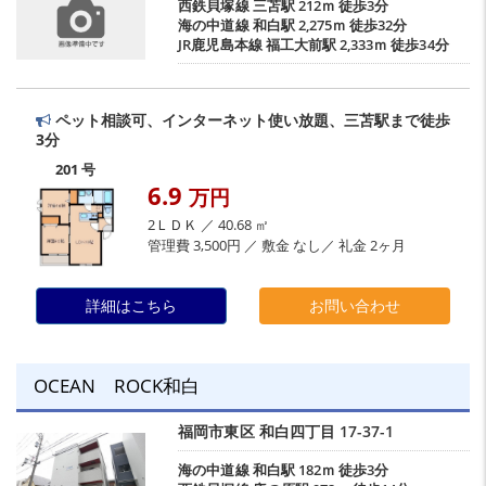
西鉄貝塚線
三苫駅
212ｍ 徒歩3分
海の中道線
和白駅
2,275ｍ 徒歩32分
JR鹿児島本線
福工大前駅
2,333ｍ 徒歩34分
ペット相談可、インターネット使い放題、三苫駅まで徒歩
3分
201 号
6.9
万円
2ＬＤＫ ／ 40.68 ㎡
管理費 3,500円 ／ 敷金 なし／ 礼金 2ヶ月
詳細はこちら
お問い合わせ
OCEAN ROCK和白
福岡市東区
和白四丁目
17-37-1
海の中道線
和白駅
182ｍ 徒歩3分