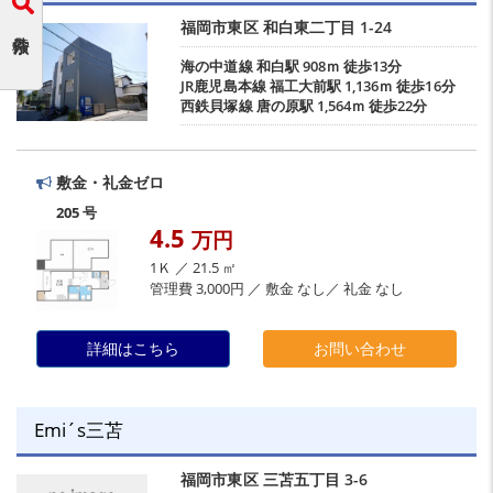
福岡市東区
和白東二丁目
1-24
海の中道線
和白駅
908ｍ 徒歩13分
JR鹿児島本線
福工大前駅
1,136ｍ 徒歩16分
西鉄貝塚線
唐の原駅
1,564ｍ 徒歩22分
敷金・礼金ゼロ
205 号
4.5
万円
1Ｋ ／ 21.5 ㎡
管理費 3,000円 ／ 敷金 なし／ 礼金 なし
詳細はこちら
お問い合わせ
Emi´s三苫
福岡市東区
三苫五丁目
3-6