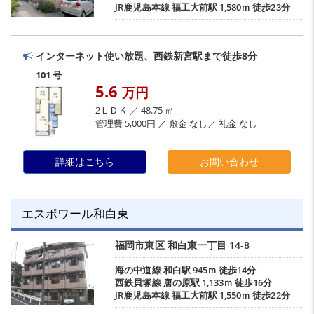
JR鹿児島本線
福工大前駅
1,580ｍ 徒歩23分
インターネット使い放題、西鉄新宮駅まで徒歩8分
101 号
5.6
万円
2ＬＤＫ ／ 48.75 ㎡
管理費 5,000円 ／ 敷金 なし／ 礼金 なし
詳細はこちら
お問い合わせ
エスポワール和白東
福岡市東区
和白東一丁目
14-8
海の中道線
和白駅
945ｍ 徒歩14分
西鉄貝塚線
唐の原駅
1,133ｍ 徒歩16分
JR鹿児島本線
福工大前駅
1,550ｍ 徒歩22分