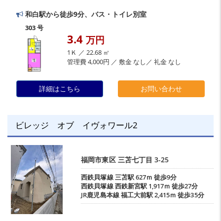
和白駅から徒歩9分、バス・トイレ別室
303 号
3.4
万円
1Ｋ ／ 22.68 ㎡
管理費 4,000円 ／ 敷金 なし／ 礼金 なし
詳細はこちら
お問い合わせ
ビレッジ オブ イヴォワール2
福岡市東区
三苫七丁目
3-25
西鉄貝塚線
三苫駅
627ｍ 徒歩9分
西鉄貝塚線
西鉄新宮駅
1,917ｍ 徒歩27分
JR鹿児島本線
福工大前駅
2,415ｍ 徒歩35分