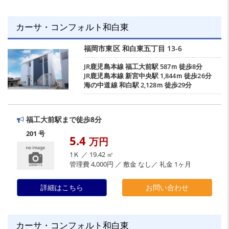
カーサ・コンフォルト和白東
福岡市東区
和白東五丁目
13-6
JR鹿児島本線
福工大前駅
587ｍ 徒歩8分
JR鹿児島本線
新宮中央駅
1,844ｍ 徒歩26分
海の中道線
和白駅
2,128ｍ 徒歩29分
福工大前駅まで徒歩8分
201 号
5.4
万円
1Ｋ ／ 19.42 ㎡
管理費 4,000円 ／ 敷金 なし／ 礼金 1ヶ月
詳細はこちら
お問い合わせ
カーサ・コンフォルト和白東