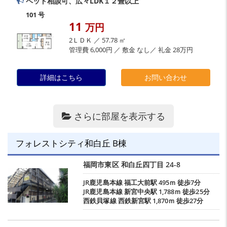
ペット相談可、広々LDK１２畳以上
101 号
11
万円
2ＬＤＫ ／ 57.78 ㎡
管理費 6,000円 ／ 敷金 なし／ 礼金 28万円
詳細はこちら
お問い合わせ
さらに部屋を表示する
フォレストシティ和白丘 B棟
福岡市東区
和白丘四丁目
24-8
JR鹿児島本線
福工大前駅
495ｍ 徒歩7分
JR鹿児島本線
新宮中央駅
1,788ｍ 徒歩25分
西鉄貝塚線
西鉄新宮駅
1,870ｍ 徒歩27分