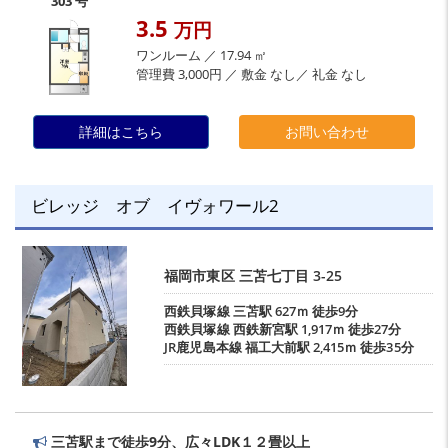
303 号
3.5
万円
ワンルーム ／ 17.94 ㎡
管理費 3,000円 ／ 敷金 なし／ 礼金 なし
詳細はこちら
お問い合わせ
ビレッジ オブ イヴォワール2
福岡市東区
三苫七丁目
3-25
西鉄貝塚線
三苫駅
627ｍ 徒歩9分
西鉄貝塚線
西鉄新宮駅
1,917ｍ 徒歩27分
JR鹿児島本線
福工大前駅
2,415ｍ 徒歩35分
三苫駅まで徒歩9分、広々LDK１２畳以上