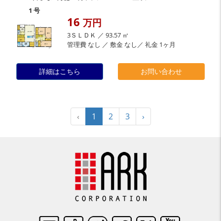
1 号
16
万円
3ＳＬＤＫ ／ 93.57 ㎡
管理費 なし ／ 敷金 なし／ 礼金 1ヶ月
詳細はこちら
お問い合わせ
‹
1
2
3
›