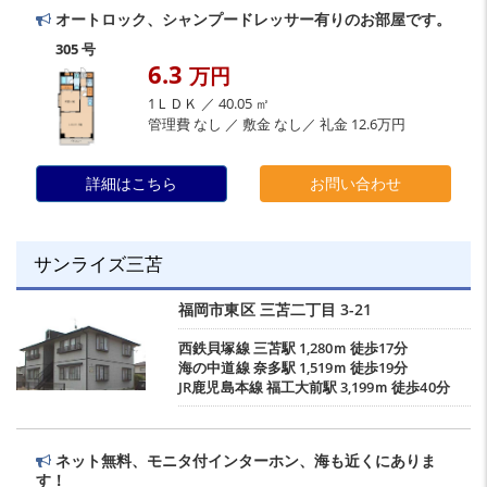
オートロック、シャンプードレッサー有りのお部屋です。
305 号
6.3
万円
1ＬＤＫ ／ 40.05 ㎡
管理費 なし ／ 敷金 なし／ 礼金 12.6万円
詳細はこちら
お問い合わせ
サンライズ三苫
福岡市東区
三苫二丁目
3-21
西鉄貝塚線
三苫駅
1,280ｍ 徒歩17分
海の中道線
奈多駅
1,519ｍ 徒歩19分
JR鹿児島本線
福工大前駅
3,199ｍ 徒歩40分
ネット無料、モニタ付インターホン、海も近くにありま
す！