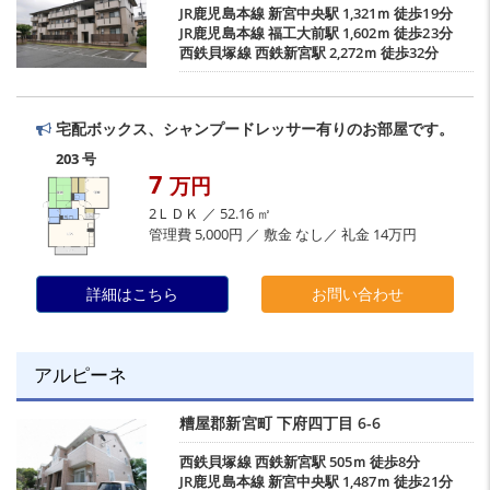
JR鹿児島本線
新宮中央駅
1,321ｍ 徒歩19分
JR鹿児島本線
福工大前駅
1,602ｍ 徒歩23分
西鉄貝塚線
西鉄新宮駅
2,272ｍ 徒歩32分
宅配ボックス、シャンプードレッサー有りのお部屋です。
203 号
7
万円
2ＬＤＫ ／ 52.16 ㎡
管理費 5,000円 ／ 敷金 なし／ 礼金 14万円
詳細はこちら
お問い合わせ
アルピーネ
糟屋郡新宮町
下府四丁目
6-6
西鉄貝塚線
西鉄新宮駅
505ｍ 徒歩8分
JR鹿児島本線
新宮中央駅
1,487ｍ 徒歩21分