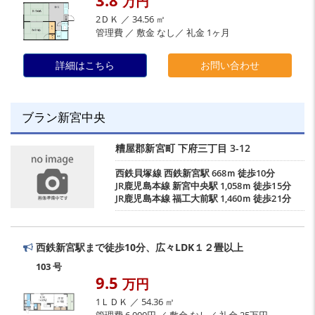
万円
2ＤＫ ／ 34.56 ㎡
管理費 ／ 敷金 なし／ 礼金 1ヶ月
詳細はこちら
お問い合わせ
ブラン新宮中央
糟屋郡新宮町
下府三丁目
3-12
西鉄貝塚線
西鉄新宮駅
668ｍ 徒歩10分
JR鹿児島本線
新宮中央駅
1,058ｍ 徒歩15分
JR鹿児島本線
福工大前駅
1,460ｍ 徒歩21分
西鉄新宮駅まで徒歩10分、広々LDK１２畳以上
103 号
9.5
万円
1ＬＤＫ ／ 54.36 ㎡