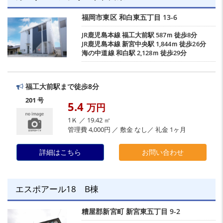
福岡市東区
和白東五丁目
13-6
JR鹿児島本線
福工大前駅
587ｍ 徒歩8分
JR鹿児島本線
新宮中央駅
1,844ｍ 徒歩26分
海の中道線
和白駅
2,128ｍ 徒歩29分
福工大前駅まで徒歩8分
201 号
5.4
万円
1Ｋ ／ 19.42 ㎡
管理費 4,000円 ／ 敷金 なし／ 礼金 1ヶ月
詳細はこちら
お問い合わせ
エスポアール18 B棟
糟屋郡新宮町
新宮東五丁目
9-2