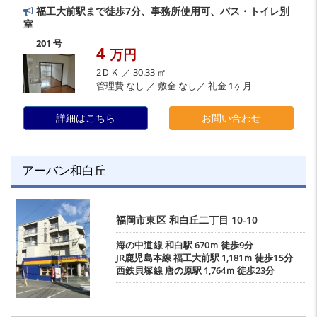
福工大前駅まで徒歩7分、事務所使用可、バス・トイレ別
室
201 号
4
万円
2ＤＫ ／ 30.33 ㎡
管理費 なし ／ 敷金 なし／ 礼金 1ヶ月
詳細はこちら
お問い合わせ
アーバン和白丘
福岡市東区
和白丘二丁目
10-10
海の中道線
和白駅
670ｍ 徒歩9分
JR鹿児島本線
福工大前駅
1,181ｍ 徒歩15分
西鉄貝塚線
唐の原駅
1,764ｍ 徒歩23分