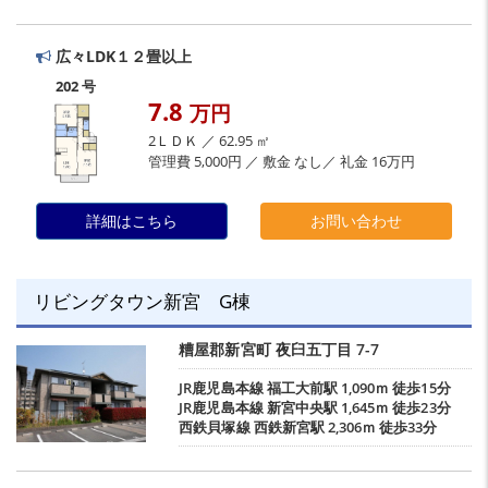
広々LDK１２畳以上
202 号
7.8
万円
2ＬＤＫ ／ 62.95 ㎡
管理費 5,000円 ／ 敷金 なし／ 礼金 16万円
詳細はこちら
お問い合わせ
リビングタウン新宮 G棟
糟屋郡新宮町
夜臼五丁目
7-7
JR鹿児島本線
福工大前駅
1,090ｍ 徒歩15分
JR鹿児島本線
新宮中央駅
1,645ｍ 徒歩23分
西鉄貝塚線
西鉄新宮駅
2,306ｍ 徒歩33分