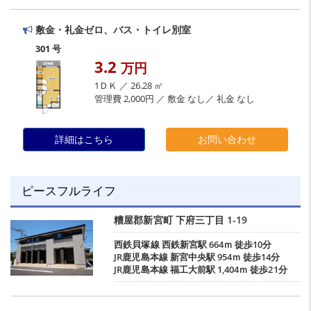
敷金・礼金ゼロ、バス・トイレ別室
301 号
3.2
万円
1ＤＫ ／ 26.28 ㎡
管理費 2,000円 ／ 敷金 なし／ 礼金 なし
詳細はこちら
お問い合わせ
ピースフルライフ
糟屋郡新宮町
下府三丁目
1-19
西鉄貝塚線
西鉄新宮駅
664ｍ 徒歩10分
JR鹿児島本線
新宮中央駅
954ｍ 徒歩14分
JR鹿児島本線
福工大前駅
1,404ｍ 徒歩21分