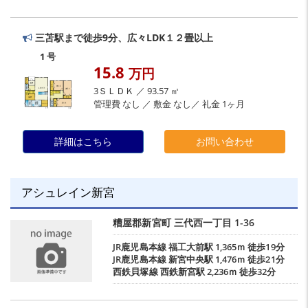
三苫駅まで徒歩9分、広々LDK１２畳以上
1 号
15.8
万円
3ＳＬＤＫ ／ 93.57 ㎡
管理費 なし ／ 敷金 なし／ 礼金 1ヶ月
詳細はこちら
お問い合わせ
アシュレイン新宮
糟屋郡新宮町
三代西一丁目
1-36
JR鹿児島本線
福工大前駅
1,365ｍ 徒歩19分
JR鹿児島本線
新宮中央駅
1,476ｍ 徒歩21分
西鉄貝塚線
西鉄新宮駅
2,236ｍ 徒歩32分