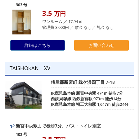
303 号
3.5
万円
ワンルーム ／ 17.94 ㎡
管理費 3,000円 ／ 敷金 なし／ 礼金 なし
詳細はこちら
お問い合わせ
TAISHOKAN XV
糟屋郡新宮町
緑ケ浜四丁目
7-18
JR鹿児島本線
新宮中央駅
474ｍ 徒歩7分
西鉄貝塚線
西鉄新宮駅
973ｍ 徒歩14分
JR鹿児島本線
福工大前駅
1,647ｍ 徒歩24分
新宮中央駅まで徒歩7分、バス・トイレ別室
102 号
3.8