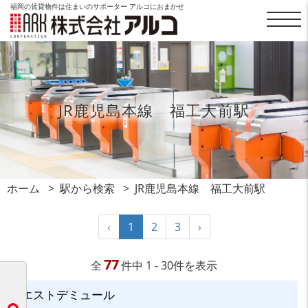
福岡の賃貸物件は住まいのサポーター アルコにおまかせ
JR鹿児島本線 福工大前駅
ホーム
駅から検索
JR鹿児島本線 福工大前駅
‹
1
2
3
›
77
全
件中 1 - 30件を表示
エストデミュール