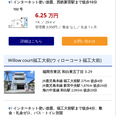
インターネット使い放題、西鉄新宮駅まで徒歩10分
102 号
6.25
万円
1Ｋ ／ 29.4 ㎡
管理費 3,500円 ／ 敷金 なし／ 礼金 1ヶ月
詳細はこちら
お問い合わせ
Willow court福工大前(ウィローコート福工大前)
福岡市東区
和白東五丁目
3-29
JR鹿児島本線
福工大前駅
275ｍ 徒歩4分
JR鹿児島本線
新宮中央駅
1,876ｍ 徒歩26分
海の中道線
和白駅
2,093ｍ 徒歩29分
インターネット使い放題、福工大前駅まで徒歩4分、敷
金・礼金ゼロ、バス・トイレ別室