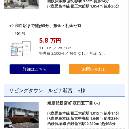
西鉄貝塚線
唐の原駅
972ｍ 徒歩14分
JR鹿児島本線
福工大前駅
1,854ｍ 徒歩26分
和白駅まで徒歩3分、敷金・礼金ゼロ
101 号
5.8
万円
1ＬＤＫ ／ 28.73 ㎡
管理費 3,500円 ／ 敷金 なし／ 礼金 なし
詳細はこちら
お問い合わせ
リビングタウン ルピナ新宮 B棟
糟屋郡新宮町
夜臼五丁目
6-3
JR鹿児島本線
福工大前駅
1,015ｍ 徒歩14分
JR鹿児島本線
新宮中央駅
1,649ｍ 徒歩23分
西鉄貝塚線
西鉄新宮駅
2,310ｍ 徒歩33分