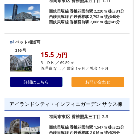
福岡市東区
香椎照葉五丁目
1-11
西鉄貝塚線
香椎花園前駅
2,220ｍ 徒歩31分
西鉄貝塚線
西鉄香椎駅
2,792ｍ 徒歩40分
西鉄貝塚線
香椎宮前駅
2,886ｍ 徒歩41分
ペット相談可
216 号
15.5
万円
3ＬＤＫ ／ 69.89 ㎡
管理費 なし ／ 敷金 1ヶ月／ 礼金 1ヶ月
詳細はこちら
お問い合わせ
アイランドシティ・インフィニガーデン サウス棟
福岡市東区
香椎照葉三丁目
2-3
西鉄貝塚線
香椎花園前駅
1,547ｍ 徒歩22分
西鉄貝塚線
西鉄香椎駅
2,016ｍ 徒歩29分