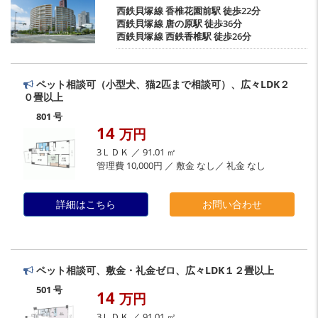
西鉄貝塚線
香椎花園前駅
徒歩22分
西鉄貝塚線
唐の原駅
徒歩36分
西鉄貝塚線
西鉄香椎駅
徒歩26分
ペット相談可（小型犬、猫2匹まで相談可）、広々LDK２
０畳以上
801 号
14
万円
3ＬＤＫ ／ 91.01 ㎡
管理費 10,000円 ／ 敷金 なし／ 礼金 なし
詳細はこちら
お問い合わせ
ペット相談可、敷金・礼金ゼロ、広々LDK１２畳以上
501 号
14
万円
3ＬＤＫ ／ 91.01 ㎡