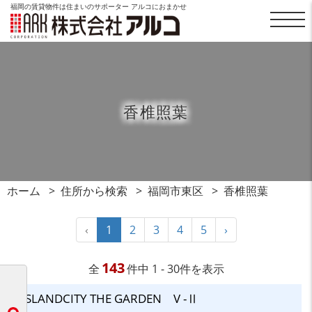
福岡の賃貸物件は住まいのサポーター アルコにおまかせ
香椎照葉
ホーム
住所から検索
福岡市東区
香椎照葉
‹
1
2
3
4
5
›
143
全
件中 1 - 30件を表示
ISLANDCITY THE GARDEN V -Ⅱ