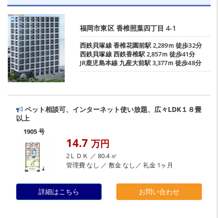
福岡市東区
香椎照葉四丁目
4-1
西鉄貝塚線
香椎花園前駅
2,289ｍ 徒歩32分
西鉄貝塚線
西鉄香椎駅
2,857ｍ 徒歩41分
JR鹿児島本線
九産大前駅
3,377ｍ 徒歩48分
ペット相談可、インターネット使い放題、広々LDK１８畳
以上
1905 号
14.7
万円
2ＬＤＫ ／ 80.4 ㎡
管理費 なし ／ 敷金 なし／ 礼金 1ヶ月
詳細はこちら
お問い合わせ