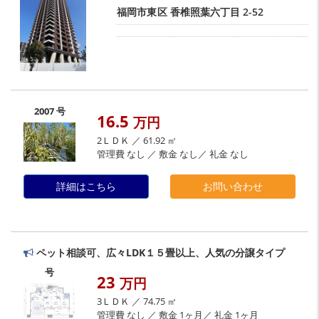
福岡市東区
香椎照葉六丁目
2-52
2007 号
16.5
万円
2ＬＤＫ ／ 61.92 ㎡
管理費 なし ／ 敷金 なし／ 礼金 なし
詳細はこちら
お問い合わせ
ペット相談可、広々LDK１５畳以上、人気の分譲タイプ
号
23
万円
3ＬＤＫ ／ 74.75 ㎡
管理費 なし ／ 敷金 1ヶ月／ 礼金 1ヶ月