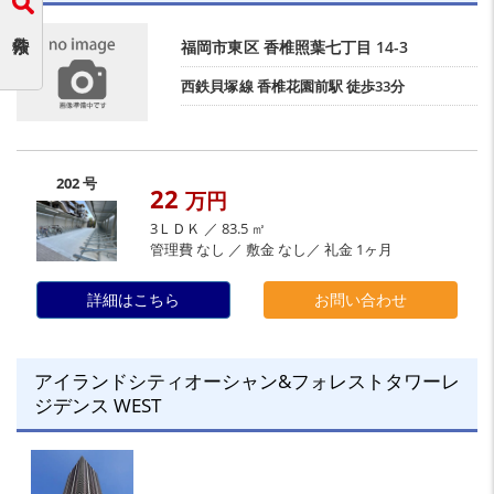
福岡市東区
香椎照葉七丁目
14-3
西鉄貝塚線
香椎花園前駅
徒歩33分
202 号
22
万円
3ＬＤＫ ／ 83.5 ㎡
管理費 なし ／ 敷金 なし／ 礼金 1ヶ月
詳細はこちら
お問い合わせ
アイランドシティオーシャン&フォレストタワーレ
ジデンス WEST