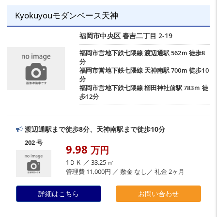
Kyokuyouモダンベース天神
福岡市中央区
春吉二丁目
2-19
福岡市営地下鉄七隈線
渡辺通駅
562ｍ 徒歩8
分
福岡市営地下鉄七隈線
天神南駅
700ｍ 徒歩10
分
福岡市営地下鉄七隈線
櫛田神社前駅
783ｍ 徒
歩12分
渡辺通駅まで徒歩8分、天神南駅まで徒歩10分
202 号
9.98
万円
1ＤＫ ／ 33.25 ㎡
管理費 11,000円 ／ 敷金 なし／ 礼金 2ヶ月
詳細はこちら
お問い合わせ