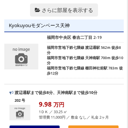
さらに部屋を表示する
Kyokuyouモダンベース天神
福岡市中央区
春吉二丁目
2-19
福岡市営地下鉄七隈線
渡辺通駅
562ｍ 徒歩8
分
福岡市営地下鉄七隈線
天神南駅
700ｍ 徒歩10
分
福岡市営地下鉄七隈線
櫛田神社前駅
783ｍ 徒
歩12分
渡辺通駅まで徒歩8分、天神南駅まで徒歩10分
202 号
9.98
万円
1ＤＫ ／ 33.25 ㎡
管理費 11,000円 ／ 敷金 なし／ 礼金 2ヶ月