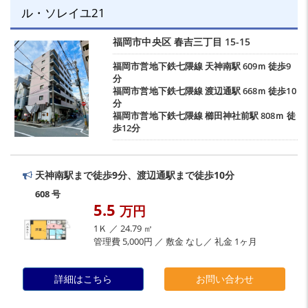
ル・ソレイユ21
福岡市中央区
春吉三丁目
15-15
福岡市営地下鉄七隈線
天神南駅
609ｍ 徒歩9
分
福岡市営地下鉄七隈線
渡辺通駅
668ｍ 徒歩10
分
福岡市営地下鉄七隈線
櫛田神社前駅
808ｍ 徒
歩12分
天神南駅まで徒歩9分、渡辺通駅まで徒歩10分
608 号
5.5
万円
1Ｋ ／ 24.79 ㎡
管理費 5,000円 ／ 敷金 なし／ 礼金 1ヶ月
詳細はこちら
お問い合わせ