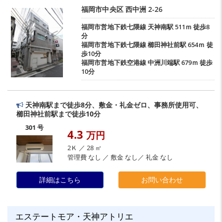
福岡市中央区
西中洲
2-26
福岡市営地下鉄七隈線
天神南駅
511ｍ 徒歩8
分
福岡市営地下鉄七隈線
櫛田神社前駅
654ｍ 徒
歩10分
福岡市営地下鉄空港線
中洲川端駅
679ｍ 徒歩
10分
天神南駅まで徒歩8分、敷金・礼金ゼロ、事務所使用可、
櫛田神社前駅まで徒歩10分
301 号
4.3
万円
2Ｋ ／ 28 ㎡
管理費 なし ／ 敷金 なし／ 礼金 なし
詳細はこちら
お問い合わせ
エステートモア・天神アトリエ