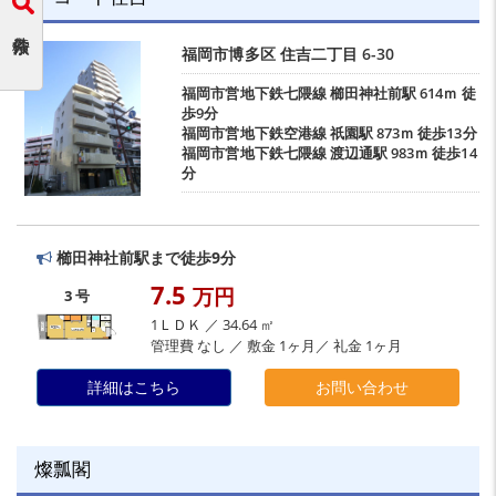
福岡市博多区
住吉二丁目
6-30
福岡市営地下鉄七隈線
櫛田神社前駅
614ｍ 徒
歩9分
福岡市営地下鉄空港線
祇園駅
873ｍ 徒歩13分
福岡市営地下鉄七隈線
渡辺通駅
983ｍ 徒歩14
分
櫛田神社前駅まで徒歩9分
7.5
万円
3 号
1ＬＤＫ ／ 34.64 ㎡
管理費 なし ／ 敷金 1ヶ月／ 礼金 1ヶ月
詳細はこちら
お問い合わせ
燦瓢閣