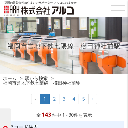
福岡の賃貸物件は住まいのサポーター アルコにおまかせ
福岡市営地下鉄七隈線 櫛田神社前駅
ホーム
駅から検索
福岡市営地下鉄七隈線 櫛田神社前駅
‹
1
2
3
4
5
›
143
全
件中 1 - 30件を表示
アコード住吉