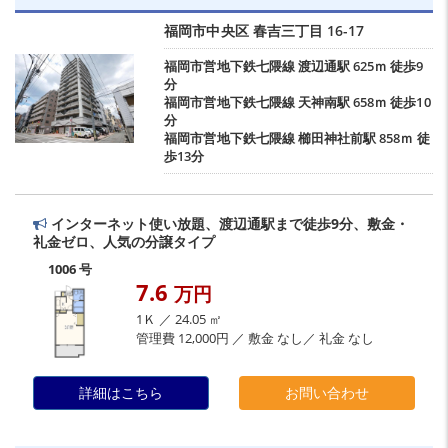
福岡市中央区
春吉三丁目
16-17
福岡市営地下鉄七隈線
渡辺通駅
625ｍ 徒歩9
分
福岡市営地下鉄七隈線
天神南駅
658ｍ 徒歩10
分
福岡市営地下鉄七隈線
櫛田神社前駅
858ｍ 徒
歩13分
インターネット使い放題、渡辺通駅まで徒歩9分、敷金・
礼金ゼロ、人気の分譲タイプ
1006 号
7.6
万円
1Ｋ ／ 24.05 ㎡
管理費 12,000円 ／ 敷金 なし／ 礼金 なし
詳細はこちら
お問い合わせ