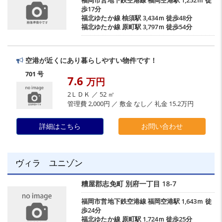
福岡市営地下鉄空港線
福岡空港駅
1,252ｍ 徒
歩17分
福北ゆたか線
柚須駅
3,434ｍ 徒歩48分
福北ゆたか線
原町駅
3,797ｍ 徒歩54分
空港が近くにあり暮らしやすい物件です！
701 号
7.6
万円
2ＬＤＫ ／ 52 ㎡
管理費 2,000円 ／ 敷金 なし／ 礼金 15.2万円
詳細はこちら
お問い合わせ
ヴィラ ユニゾン
糟屋郡志免町
別府一丁目
18-7
福岡市営地下鉄空港線
福岡空港駅
1,643ｍ 徒
歩24分
福北ゆたか線
原町駅
1,724ｍ 徒歩25分