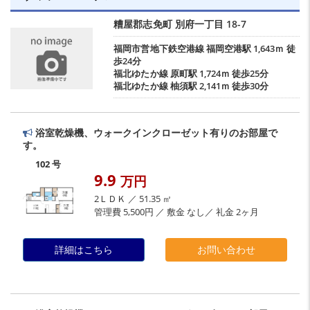
糟屋郡志免町
別府一丁目
18-7
福岡市営地下鉄空港線
福岡空港駅
1,643ｍ 徒
歩24分
福北ゆたか線
原町駅
1,724ｍ 徒歩25分
福北ゆたか線
柚須駅
2,141ｍ 徒歩30分
浴室乾燥機、ウォークインクローゼット有りのお部屋で
す。
102 号
9.9
万円
2ＬＤＫ ／ 51.35 ㎡
管理費 5,500円 ／ 敷金 なし／ 礼金 2ヶ月
詳細はこちら
お問い合わせ