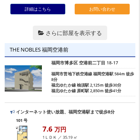
詳細はこちら
お問い合わせ
さらに部屋を表示する
THE NOBLES 福岡空港前
福岡市博多区
空港前二丁目
18-17
福岡市営地下鉄空港線
福岡空港駅
584ｍ 徒歩
8分
福北ゆたか線
柚須駅
2,125ｍ 徒歩30分
福北ゆたか線
原町駅
2,850ｍ 徒歩41分
インターネット使い放題、福岡空港駅まで徒歩8分
101 号
7.6
万円
1ＬＤＫ ／ 35.19 ㎡