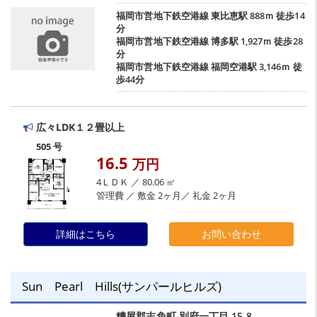
福岡市営地下鉄空港線
東比恵駅
888ｍ 徒歩14
分
福岡市営地下鉄空港線
博多駅
1,927ｍ 徒歩28
分
福岡市営地下鉄空港線
福岡空港駅
3,146ｍ 徒
歩44分
広々LDK１２畳以上
505 号
16.5
万円
4ＬＤＫ ／ 80.06 ㎡
管理費 ／ 敷金 2ヶ月／ 礼金 2ヶ月
詳細はこちら
お問い合わせ
Sun Pearl Hills(サンパールヒルズ)
糟屋郡志免町
別府一丁目
15-8