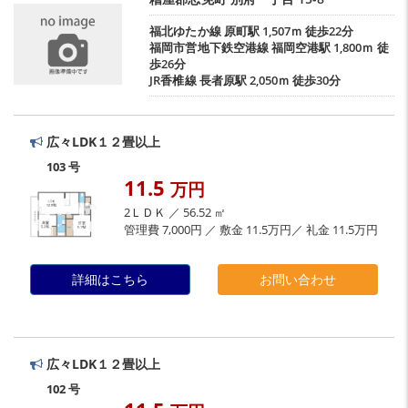
福北ゆたか線
原町駅
1,507ｍ 徒歩22分
福岡市営地下鉄空港線
福岡空港駅
1,800ｍ 徒
歩26分
JR香椎線
長者原駅
2,050ｍ 徒歩30分
広々LDK１２畳以上
103 号
11.5
万円
2ＬＤＫ ／ 56.52 ㎡
管理費 7,000円 ／ 敷金 11.5万円／ 礼金 11.5万円
詳細はこちら
お問い合わせ
広々LDK１２畳以上
102 号