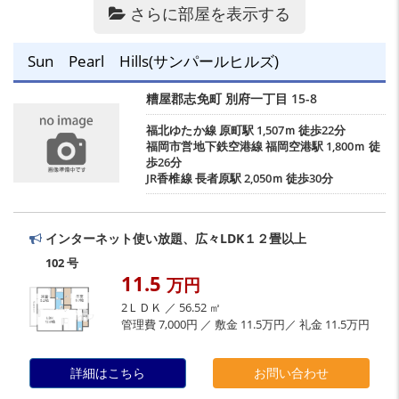
さらに部屋を表示する
Sun Pearl Hills(サンパールヒルズ)
糟屋郡志免町
別府一丁目
15-8
福北ゆたか線
原町駅
1,507ｍ 徒歩22分
福岡市営地下鉄空港線
福岡空港駅
1,800ｍ 徒
歩26分
JR香椎線
長者原駅
2,050ｍ 徒歩30分
インターネット使い放題、広々LDK１２畳以上
102 号
11.5
万円
2ＬＤＫ ／ 56.52 ㎡
管理費 7,000円 ／ 敷金 11.5万円／ 礼金 11.5万円
詳細はこちら
お問い合わせ