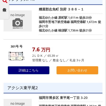
糟屋郡志免町
別府
３８６－１
福北ゆたか線
原町駅
1,611ｍ 徒歩20分
福岡市営地下鉄空港線
福岡空港駅
1,672ｍ 徒
歩21分
福北ゆたか線
柚須駅
1,736ｍ 徒歩21分
301号 号
7.6
万円
2ＬＤＫ ／ 65.39 ㎡
管理費 なし ／ 敷金 なし／ 礼金 3ヶ月
詳細はこちら
お問い合わせ
アクシス東平尾2
福岡市博多区
東平尾一丁目
3-20