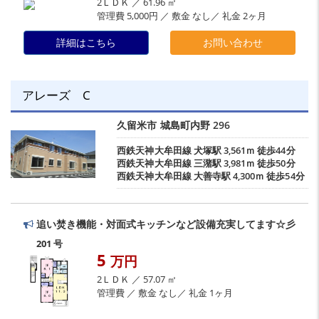
2ＬＤＫ ／ 61.96 ㎡
管理費 5,000円 ／ 敷金 なし／ 礼金 2ヶ月
詳細はこちら
お問い合わせ
アレーズ C
久留米市
城島町内野
296
西鉄天神大牟田線
犬塚駅
3,561ｍ 徒歩44分
西鉄天神大牟田線
三潴駅
3,981ｍ 徒歩50分
西鉄天神大牟田線
大善寺駅
4,300ｍ 徒歩54分
追い焚き機能・対面式キッチンなど設備充実してます☆彡
201 号
5
万円
2ＬＤＫ ／ 57.07 ㎡
管理費 ／ 敷金 なし／ 礼金 1ヶ月