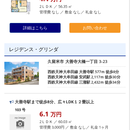
2ＬＤＫ ／ 56.35 ㎡
管理費 なし ／ 敷金 なし／ 礼金 なし
詳細はこちら
お問い合わせ
レジデンス・グリンダ
久留米市
大善寺大橋一丁目
3-23
西鉄天神大牟田線
大善寺駅
577ｍ 徒歩8分
西鉄天神大牟田線
安武駅
2,117ｍ 徒歩30分
西鉄天神大牟田線
三潴駅
2,432ｍ 徒歩34分
大善寺駅まで徒歩8分、広々LDK１２畳以上
103 号
6.1
万円
2ＬＤＫ ／ 60.03 ㎡
管理費 3,000円 ／ 敷金 なし／ 礼金 1ヶ月