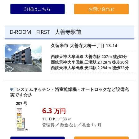
詳細はこちら
お問い合わせ
D-ROOM FIRST 大善寺駅前
久留米市
大善寺大橋一丁目
13-14
西鉄天神大牟田線
大善寺駅
207ｍ 徒歩3分
西鉄天神大牟田線
三潴駅
2,128ｍ 徒歩30分
西鉄天神大牟田線
安武駅
2,284ｍ 徒歩33分
システムキッチン・浴室乾燥機・オートロックなど設備充
実です☆彡
207 号
6.3
万円
1ＬＤＫ ／ 38 ㎡
管理費 ／ 敷金 なし／ 礼金 1ヶ月