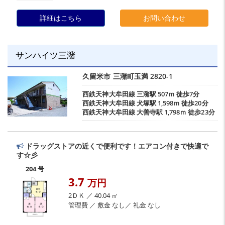
詳細はこちら
お問い合わせ
サンハイツ三潴
久留米市
三潴町玉満
2820-1
西鉄天神大牟田線
三潴駅
507ｍ 徒歩7分
西鉄天神大牟田線
犬塚駅
1,598ｍ 徒歩20分
西鉄天神大牟田線
大善寺駅
1,798ｍ 徒歩23分
ドラッグストアの近くで便利です！エアコン付きで快適で
す☆彡
204 号
3.7
万円
2ＤＫ ／ 40.04 ㎡
管理費 ／ 敷金 なし／ 礼金 なし