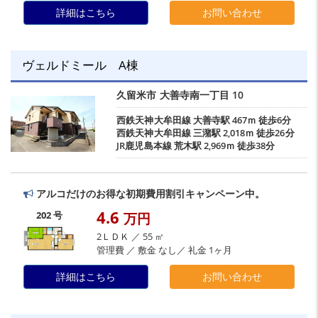
詳細はこちら
お問い合わせ
ヴェルドミール A棟
久留米市
大善寺南一丁目
10
西鉄天神大牟田線
大善寺駅
467ｍ 徒歩6分
西鉄天神大牟田線
三潴駅
2,018ｍ 徒歩26分
JR鹿児島本線
荒木駅
2,969ｍ 徒歩38分
アルコだけのお得な初期費用割引キャンペーン中。
4.6
202 号
万円
2ＬＤＫ ／ 55 ㎡
管理費 ／ 敷金 なし／ 礼金 1ヶ月
詳細はこちら
お問い合わせ