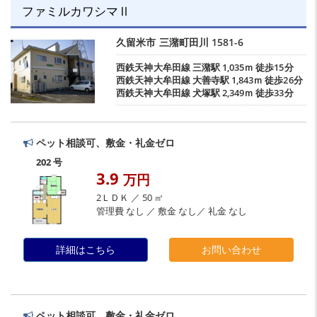
ファミルカワシマⅡ
久留米市
三潴町田川
1581-6
西鉄天神大牟田線
三潴駅
1,035ｍ 徒歩15分
西鉄天神大牟田線
大善寺駅
1,843ｍ 徒歩26分
西鉄天神大牟田線
犬塚駅
2,349ｍ 徒歩33分
ペット相談可、敷金・礼金ゼロ
202 号
3.9
万円
2ＬＤＫ ／ 50 ㎡
管理費 なし ／ 敷金 なし／ 礼金 なし
詳細はこちら
お問い合わせ
ペット相談可、敷金・礼金ゼロ