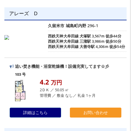
アレーズ D
久留米市
城島町内野
296-1
西鉄天神大牟田線
犬塚駅
3,567ｍ 徒歩44分
西鉄天神大牟田線
三潴駅
3,986ｍ 徒歩50分
西鉄天神大牟田線
大善寺駅
4,306ｍ 徒歩54分
追い焚き機能・浴室乾燥機！設備充実してます☆彡
103 号
4.2
万円
2ＤＫ ／ 50.05 ㎡
管理費 ／ 敷金 なし／ 礼金 1ヶ月
詳細はこちら
お問い合わせ