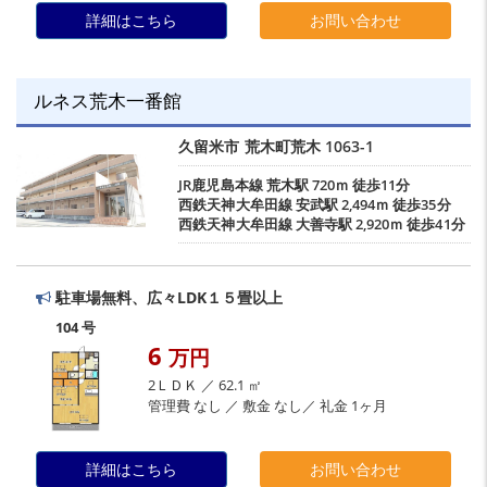
詳細はこちら
お問い合わせ
ルネス荒木一番館
久留米市
荒木町荒木
1063-1
JR鹿児島本線
荒木駅
720ｍ 徒歩11分
西鉄天神大牟田線
安武駅
2,494ｍ 徒歩35分
西鉄天神大牟田線
大善寺駅
2,920ｍ 徒歩41分
駐車場無料、広々LDK１５畳以上
104 号
6
万円
2ＬＤＫ ／ 62.1 ㎡
管理費 なし ／ 敷金 なし／ 礼金 1ヶ月
詳細はこちら
お問い合わせ