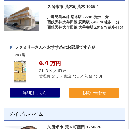
久留米市
荒木町荒木
1065-1
JR鹿児島本線
荒木駅
722ｍ 徒歩11分
西鉄天神大牟田線
安武駅
2,496ｍ 徒歩35分
西鉄天神大牟田線
大善寺駅
2,919ｍ 徒歩41分
ファミリーさんへおすすめのお部屋です☆彡
203 号
6.4
万円
2ＬＤＫ ／ 63 ㎡
管理費 なし ／ 敷金 なし／ 礼金 2ヶ月
詳細はこちら
お問い合わせ
メイプルハイム
久留米市
荒木町藤田
1250-26