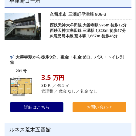
早津崎コーポ
久留米市
三潴町早津崎
806-3
西鉄天神大牟田線
大善寺駅
976ｍ 徒歩12分
西鉄天神大牟田線
三潴駅
1,328ｍ 徒歩17分
JR鹿児島本線
荒木駅
3,667ｍ 徒歩46分
大善寺駅から徒歩9分、敷金・礼金ゼロ、バス・トイレ別
室
201 号
3.5
万円
3ＤＫ ／ 49.5 ㎡
管理費 ／ 敷金 なし／ 礼金 なし
詳細はこちら
お問い合わせ
ルネス荒木五番館