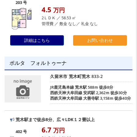
203 号
4.5
万円
2ＬＤＫ ／ 58.53 ㎡
管理費 ／ 敷金 なし／ 礼金 なし
詳細はこちら
お問い合わせ
ポルタ フォルトゥーナ
久留米市
荒木町荒木
833-2
JR鹿児島本線
荒木駅
588ｍ 徒歩8分
西鉄天神大牟田線
安武駅
2,362ｍ 徒歩30分
西鉄天神大牟田線
大善寺駅
3,158ｍ 徒歩40分
荒木駅まで徒歩8分、広々LDK１２畳以上
6.7
万円
402 号