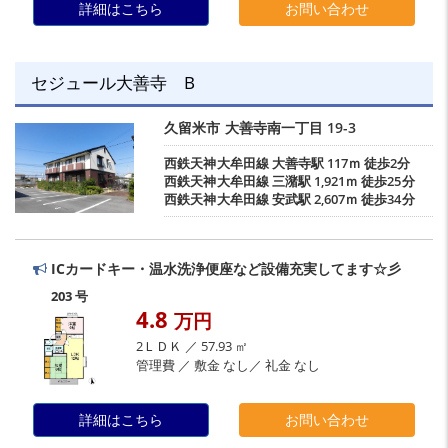
詳細はこちら
お問い合わせ
セジュール大善寺 B
久留米市
大善寺南一丁目
19-3
西鉄天神大牟田線
大善寺駅
117ｍ 徒歩2分
西鉄天神大牟田線
三潴駅
1,921ｍ 徒歩25分
西鉄天神大牟田線
安武駅
2,607ｍ 徒歩34分
ICカードキー・温水洗浄便座など設備充実してます☆彡
203 号
4.8
万円
2ＬＤＫ ／ 57.93 ㎡
管理費 ／ 敷金 なし／ 礼金 なし
詳細はこちら
お問い合わせ