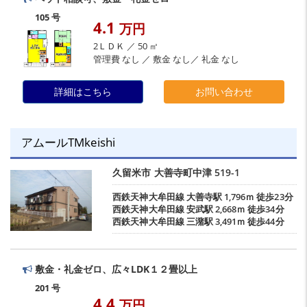
105 号
4.1
万円
2ＬＤＫ ／ 50 ㎡
管理費 なし ／ 敷金 なし／ 礼金 なし
詳細はこちら
お問い合わせ
アムールTMkeishi
久留米市
大善寺町中津
519-1
西鉄天神大牟田線
大善寺駅
1,796ｍ 徒歩23分
西鉄天神大牟田線
安武駅
2,668ｍ 徒歩34分
西鉄天神大牟田線
三潴駅
3,491ｍ 徒歩44分
敷金・礼金ゼロ、広々LDK１２畳以上
201 号
4.4
万円