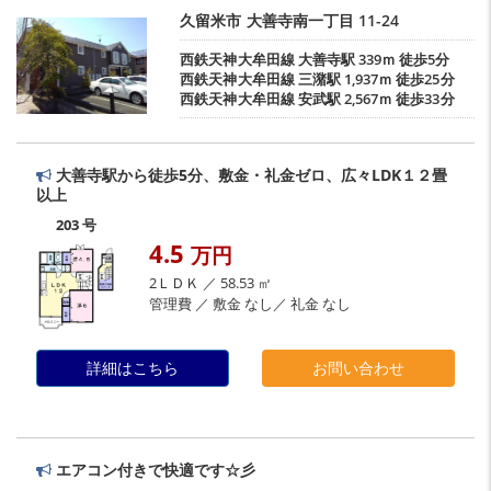
久留米市
大善寺南一丁目
11-24
西鉄天神大牟田線
大善寺駅
339ｍ 徒歩5分
西鉄天神大牟田線
三潴駅
1,937ｍ 徒歩25分
西鉄天神大牟田線
安武駅
2,567ｍ 徒歩33分
大善寺駅から徒歩5分、敷金・礼金ゼロ、広々LDK１２畳
以上
203 号
4.5
万円
2ＬＤＫ ／ 58.53 ㎡
管理費 ／ 敷金 なし／ 礼金 なし
詳細はこちら
お問い合わせ
エアコン付きで快適です☆彡