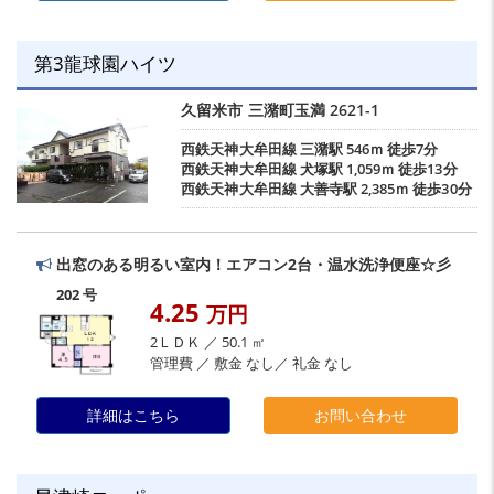
第3龍球園ハイツ
久留米市
三潴町玉満
2621-1
西鉄天神大牟田線
三潴駅
546ｍ 徒歩7分
西鉄天神大牟田線
犬塚駅
1,059ｍ 徒歩13分
西鉄天神大牟田線
大善寺駅
2,385ｍ 徒歩30分
出窓のある明るい室内！エアコン2台・温水洗浄便座☆彡
202 号
4.25
万円
2ＬＤＫ ／ 50.1 ㎡
管理費 ／ 敷金 なし／ 礼金 なし
詳細はこちら
お問い合わせ