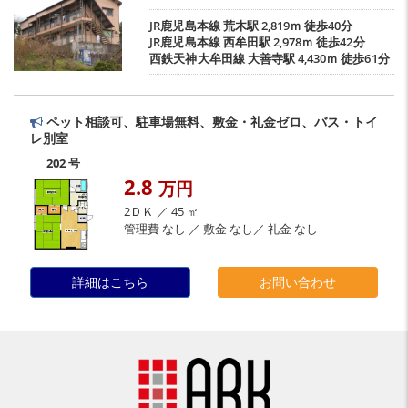
JR鹿児島本線
荒木駅
2,819ｍ 徒歩40分
JR鹿児島本線
西牟田駅
2,978ｍ 徒歩42分
西鉄天神大牟田線
大善寺駅
4,430ｍ 徒歩61分
ペット相談可、駐車場無料、敷金・礼金ゼロ、バス・トイ
レ別室
202 号
2.8
万円
2ＤＫ ／ 45 ㎡
管理費 なし ／ 敷金 なし／ 礼金 なし
詳細はこちら
お問い合わせ