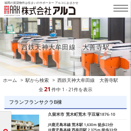
福岡の賃貸物件は住まいのサポーター アルコにおまかせ
西鉄天神大牟田線 大善寺駅
ホーム
駅から検索
西鉄天神大牟田線 大善寺駅
21
全
件中 1 - 21件を表示
フランフランサクラB棟
久留米市
荒木町荒木
字豆塚1876-10
JR鹿児島本線
荒木駅
1,630ｍ 徒歩23分
JR鹿児島本線
西牟田駅
2,375ｍ 徒歩33分