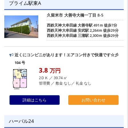
プライム駅東A
久留米市
大善寺大橋一丁目
8-5
西鉄天神大牟田線
大善寺駅
491ｍ 徒歩7分
西鉄天神大牟田線
安武駅
2,264ｍ 徒歩29分
西鉄天神大牟田線
三潴駅
2,300ｍ 徒歩29分
近くにコンビニがあります！エアコン付きで快適です☆彡
104 号
3.8
万円
2ＤＫ ／ 39.74 ㎡
管理費 ／ 敷金 なし／ 礼金 なし
詳細はこちら
お問い合わせ
ハーバル24