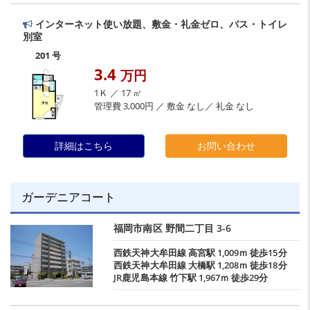
インターネット使い放題、敷金・礼金ゼロ、バス・トイレ
別室
201 号
3.4
万円
1Ｋ ／ 17 ㎡
管理費 3,000円 ／ 敷金 なし／ 礼金 なし
詳細はこちら
お問い合わせ
ガーデニアコート
福岡市南区
野間二丁目
3-6
西鉄天神大牟田線
高宮駅
1,009ｍ 徒歩15分
西鉄天神大牟田線
大橋駅
1,208ｍ 徒歩18分
JR鹿児島本線
竹下駅
1,967ｍ 徒歩29分