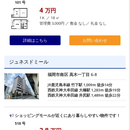
101 号
4
万円
1Ｋ ／ 18 ㎡
管理費 3,000円 ／ 敷金 なし／ 礼金 なし
詳細はこちら
お問い合わせ
ジュネスドミール
福岡市南区
高木一丁目
6-8
JR鹿児島本線
竹下駅
1,009ｍ 徒歩14分
西鉄天神大牟田線
大橋駅
1,283ｍ 徒歩19分
西鉄天神大牟田線
井尻駅
1,489ｍ 徒歩22分
ショッピングモールが近くにあり暮らしやすい物件です！
518 号