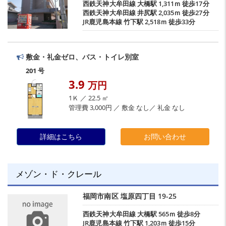
西鉄天神大牟田線
大橋駅
1,311ｍ 徒歩17分
西鉄天神大牟田線
井尻駅
2,035ｍ 徒歩27分
JR鹿児島本線
竹下駅
2,518ｍ 徒歩33分
敷金・礼金ゼロ、バス・トイレ別室
201 号
3.9
万円
1Ｋ ／ 22.5 ㎡
管理費 3,000円 ／ 敷金 なし／ 礼金 なし
詳細はこちら
お問い合わせ
メゾン・ド・クレール
福岡市南区
塩原四丁目
19-25
西鉄天神大牟田線
大橋駅
565ｍ 徒歩8分
JR鹿児島本線
竹下駅
1,203ｍ 徒歩15分