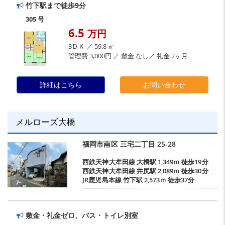
竹下駅まで徒歩9分
305 号
6.5
万円
3ＤＫ ／ 59.8 ㎡
管理費 3,000円 ／ 敷金 なし／ 礼金 2ヶ月
詳細はこちら
お問い合わせ
メルローズ大橋
福岡市南区
三宅二丁目
25-28
西鉄天神大牟田線
大橋駅
1,349ｍ 徒歩19分
西鉄天神大牟田線
井尻駅
2,089ｍ 徒歩30分
JR鹿児島本線
竹下駅
2,573ｍ 徒歩37分
敷金・礼金ゼロ、バス・トイレ別室