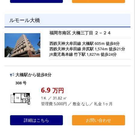
ルモール大橋
福岡市南区
大橋三丁目
２－２４
西鉄天神大牟田線
大橋駅
605ｍ 徒歩8分
西鉄天神大牟田線
井尻駅
1,574ｍ 徒歩21分
JR鹿児島本線
竹下駅
1,827ｍ 徒歩24分
大橋駅から徒歩8分
308 号
6.9
万円
1Ｋ ／ 31.82 ㎡
管理費 5,000円 ／ 敷金 なし／ 礼金 1ヶ月
詳細はこちら
お問い合わせ