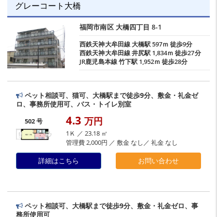
グレーコート大橋
福岡市南区
大橋四丁目
8-1
西鉄天神大牟田線
大橋駅
597ｍ 徒歩9分
西鉄天神大牟田線
井尻駅
1,834ｍ 徒歩27分
JR鹿児島本線
竹下駅
1,952ｍ 徒歩28分
ペット相談可、猫可、大橋駅まで徒歩9分、敷金・礼金ゼ
ロ、事務所使用可、バス・トイレ別室
4.3
万円
502 号
1Ｋ ／ 23.18 ㎡
管理費 2,000円 ／ 敷金 なし／ 礼金 なし
詳細はこちら
お問い合わせ
ペット相談可、大橋駅まで徒歩9分、敷金・礼金ゼロ、事
務所使用可