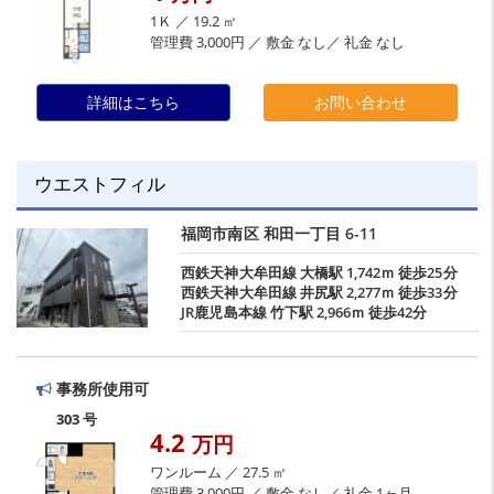
1Ｋ ／ 19.2 ㎡
管理費 3,000円 ／ 敷金 なし／ 礼金 なし
詳細はこちら
お問い合わせ
ウエストフィル
福岡市南区
和田一丁目
6-11
西鉄天神大牟田線
大橋駅
1,742ｍ 徒歩25分
西鉄天神大牟田線
井尻駅
2,277ｍ 徒歩33分
JR鹿児島本線
竹下駅
2,966ｍ 徒歩42分
事務所使用可
303 号
4.2
万円
ワンルーム ／ 27.5 ㎡
管理費 3,000円 ／ 敷金 なし／ 礼金 1ヶ月