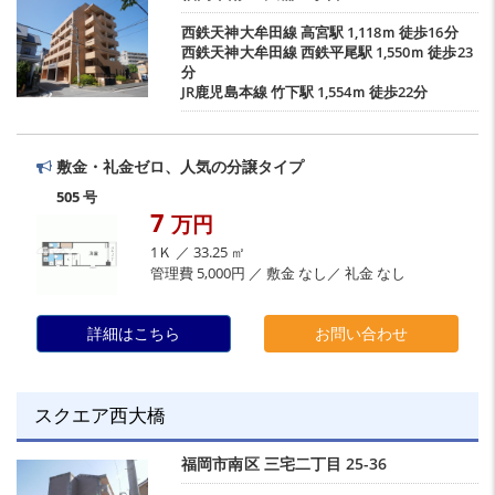
西鉄天神大牟田線
高宮駅
1,118ｍ 徒歩16分
西鉄天神大牟田線
西鉄平尾駅
1,550ｍ 徒歩23
分
JR鹿児島本線
竹下駅
1,554ｍ 徒歩22分
敷金・礼金ゼロ、人気の分譲タイプ
505 号
7
万円
1Ｋ ／ 33.25 ㎡
管理費 5,000円 ／ 敷金 なし／ 礼金 なし
詳細はこちら
お問い合わせ
スクエア西大橋
福岡市南区
三宅二丁目
25-36