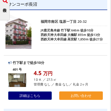
サンコーポ長沼
福岡市南区
塩原一丁目
20-32
JR鹿児島本線
竹下駅
646ｍ 徒歩10分
西鉄天神大牟田線
大橋駅
855ｍ 徒歩13分
西鉄天神大牟田線
高宮駅
1,850ｍ 徒歩27分
竹下駅まで徒歩10分
401 号
4.5
万円
1ＤＫ ／ 27.5 ㎡
管理費 なし ／ 敷金 なし／ 礼金 2ヶ月
詳細はこちら
お問い合わせ