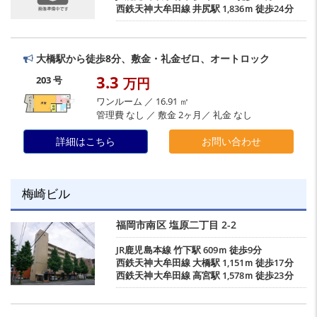
西鉄天神大牟田線
井尻駅
1,836ｍ 徒歩24分
大橋駅から徒歩8分、敷金・礼金ゼロ、オートロック
3.3
203 号
万円
ワンルーム ／ 16.91 ㎡
管理費 なし ／ 敷金 2ヶ月／ 礼金 なし
詳細はこちら
お問い合わせ
梅崎ビル
福岡市南区
塩原二丁目
2-2
JR鹿児島本線
竹下駅
609ｍ 徒歩9分
西鉄天神大牟田線
大橋駅
1,151ｍ 徒歩17分
西鉄天神大牟田線
高宮駅
1,578ｍ 徒歩23分