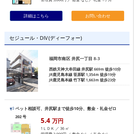
詳細はこちら
お問い合わせ
セジュール・DⅣ(ディーフォー)
福岡市南区
井尻一丁目
8-3
西鉄天神大牟田線
井尻駅
669ｍ 徒歩10分
JR鹿児島本線
笹原駅
1,354ｍ 徒歩19分
JR鹿児島本線
竹下駅
1,663ｍ 徒歩23分
ペット相談可、井尻駅まで徒歩10分、敷金・礼金ゼロ
202 号
5.4
万円
1ＬＤＫ ／ 36 ㎡