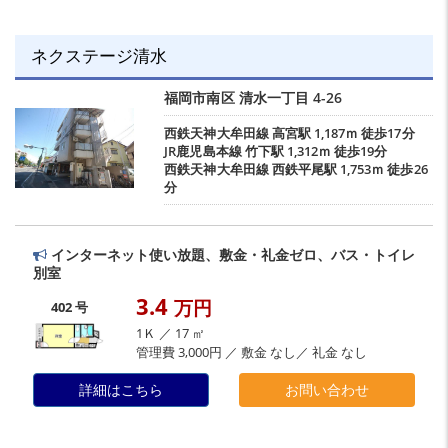
ネクステージ清水
福岡市南区
清水一丁目
4-26
西鉄天神大牟田線
高宮駅
1,187ｍ 徒歩17分
JR鹿児島本線
竹下駅
1,312ｍ 徒歩19分
西鉄天神大牟田線
西鉄平尾駅
1,753ｍ 徒歩26
分
インターネット使い放題、敷金・礼金ゼロ、バス・トイレ
別室
3.4
万円
402 号
1Ｋ ／ 17 ㎡
管理費 3,000円 ／ 敷金 なし／ 礼金 なし
詳細はこちら
お問い合わせ