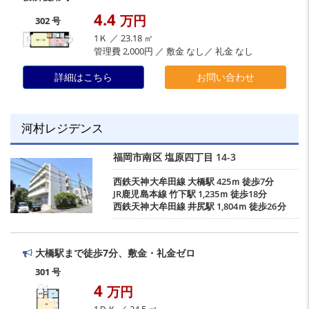
4.4
万円
302 号
1Ｋ ／ 23.18 ㎡
管理費 2,000円 ／ 敷金 なし／ 礼金 なし
詳細はこちら
お問い合わせ
河村レジデンス
福岡市南区
塩原四丁目
14-3
西鉄天神大牟田線
大橋駅
425ｍ 徒歩7分
JR鹿児島本線
竹下駅
1,235ｍ 徒歩18分
西鉄天神大牟田線
井尻駅
1,804ｍ 徒歩26分
大橋駅まで徒歩7分、敷金・礼金ゼロ
301 号
4
万円
1ＤＫ ／ 24.5 ㎡