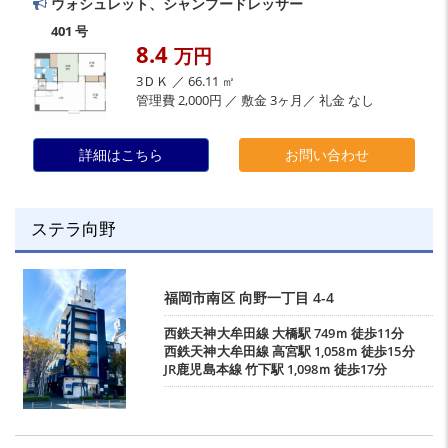
ウォシュレット、シャンプードレッサー
401 号
8.4
万円
3ＤＫ ／ 66.11 ㎡
管理費 2,000円 ／ 敷金 3ヶ月／ 礼金 なし
詳細はこちら
お問い合わせ
ステラ向野
福岡市南区
向野一丁目
4-4
西鉄天神大牟田線
大橋駅
749ｍ 徒歩11分
西鉄天神大牟田線
高宮駅
1,058ｍ 徒歩15分
JR鹿児島本線
竹下駅
1,098ｍ 徒歩17分