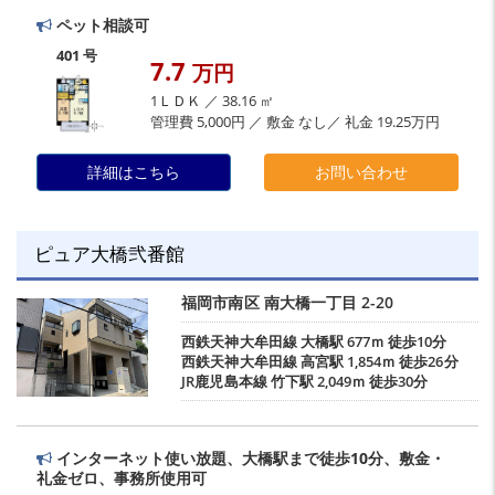
ペット相談可
401 号
7.7
万円
1ＬＤＫ ／ 38.16 ㎡
管理費 5,000円 ／ 敷金 なし／ 礼金 19.25万円
詳細はこちら
お問い合わせ
ピュア大橋弐番館
福岡市南区
南大橋一丁目
2-20
西鉄天神大牟田線
大橋駅
677ｍ 徒歩10分
西鉄天神大牟田線
高宮駅
1,854ｍ 徒歩26分
JR鹿児島本線
竹下駅
2,049ｍ 徒歩30分
インターネット使い放題、大橋駅まで徒歩10分、敷金・
礼金ゼロ、事務所使用可