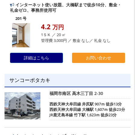
インターネット使い放題、大橋駅まで徒歩10分、敷金・
礼金ゼロ、事務所使用可
201 号
4.2
万円
1ＳＫ ／ 20 ㎡
管理費 3,000円 ／ 敷金 なし／ 礼金 なし
詳細はこちら
お問い合わせ
サンコーポタカキ
福岡市南区
高木三丁目
2-30
西鉄天神大牟田線
井尻駅
907ｍ 徒歩13分
西鉄天神大牟田線
大橋駅
1,607ｍ 徒歩23分
JR鹿児島本線
竹下駅
1,623ｍ 徒歩23分