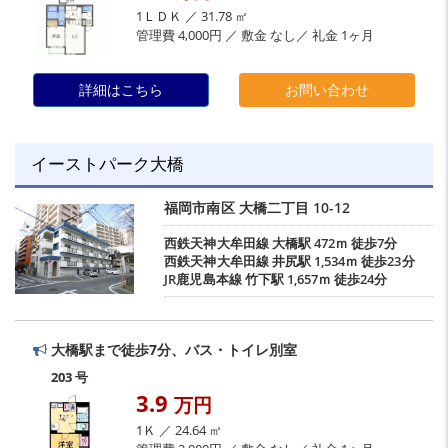
1ＬＤＫ ／ 31.78 ㎡
管理費 4,000円 ／ 敷金 なし／ 礼金 1ヶ月
詳細はこちら
お問い合わせ
イーストパーク大橋
福岡市南区
大橋二丁目
10-12
西鉄天神大牟田線
大橋駅
472ｍ 徒歩7分
西鉄天神大牟田線
井尻駅
1,534ｍ 徒歩23分
JR鹿児島本線
竹下駅
1,657ｍ 徒歩24分
大橋駅まで徒歩7分、バス・トイレ別室
203 号
3.9
万円
1Ｋ ／ 24.64 ㎡