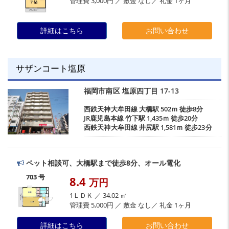
管理費 3,000円 ／ 敷金 なし／ 礼金 1ヶ月
詳細はこちら
お問い合わせ
サザンコート塩原
福岡市南区
塩原四丁目
17-13
西鉄天神大牟田線
大橋駅
502ｍ 徒歩8分
JR鹿児島本線
竹下駅
1,435ｍ 徒歩20分
西鉄天神大牟田線
井尻駅
1,581ｍ 徒歩23分
ペット相談可、大橋駅まで徒歩8分、オール電化
703 号
8.4
万円
1ＬＤＫ ／ 34.02 ㎡
管理費 5,000円 ／ 敷金 なし／ 礼金 1ヶ月
詳細はこちら
お問い合わせ