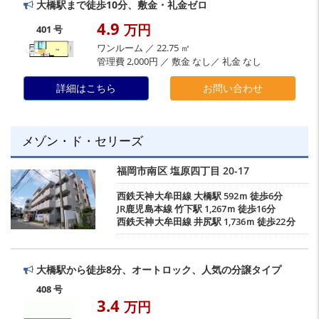
大橋駅まで徒歩10分、敷金・礼金ゼロ
4.9
万円
401 号
ワンルーム ／ 22.75 ㎡
管理費 2,000円 ／ 敷金 なし／ 礼金 なし
詳細はこちら
お問い合わせ
メゾン・ド・セリーズ
福岡市南区
塩原四丁目
20-17
西鉄天神大牟田線
大橋駅
592ｍ 徒歩6分
JR鹿児島本線
竹下駅
1,267ｍ 徒歩16分
西鉄天神大牟田線
井尻駅
1,736ｍ 徒歩22分
大橋駅から徒歩8分、オートロック、人気の分譲タイプ
408 号
3.4
万円