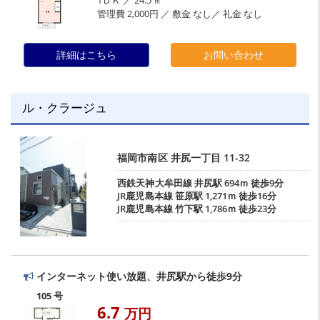
管理費 2,000円 ／ 敷金 なし／ 礼金 なし
詳細はこちら
お問い合わせ
ル・クラージュ
福岡市南区
井尻一丁目
11-32
西鉄天神大牟田線
井尻駅
694ｍ 徒歩9分
JR鹿児島本線
笹原駅
1,271ｍ 徒歩16分
JR鹿児島本線
竹下駅
1,786ｍ 徒歩23分
インターネット使い放題、井尻駅から徒歩9分
105 号
6.7
万円