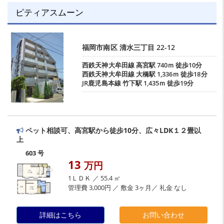
ピティアスムーン
福岡市南区
清水三丁目
22-12
西鉄天神大牟田線
高宮駅
740ｍ 徒歩10分
西鉄天神大牟田線
大橋駅
1,336ｍ 徒歩18分
JR鹿児島本線
竹下駅
1,435ｍ 徒歩19分
ペット相談可、高宮駅から徒歩10分、広々LDK１２畳以
上
603 号
13
万円
1ＬＤＫ ／ 55.4 ㎡
管理費 3,000円 ／ 敷金 3ヶ月／ 礼金 なし
詳細はこちら
お問い合わせ