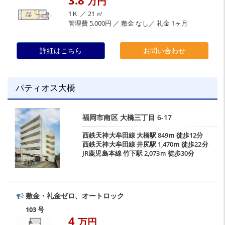
3.8
万円
1Ｋ ／ 21 ㎡
管理費 5,000円 ／ 敷金 なし／ 礼金 1ヶ月
詳細はこちら
お問い合わせ
パティオス大橋
福岡市南区
大橋三丁目
6-17
西鉄天神大牟田線
大橋駅
849ｍ 徒歩12分
西鉄天神大牟田線
井尻駅
1,470ｍ 徒歩22分
JR鹿児島本線
竹下駅
2,073ｍ 徒歩30分
敷金・礼金ゼロ、オートロック
103 号
4
万円