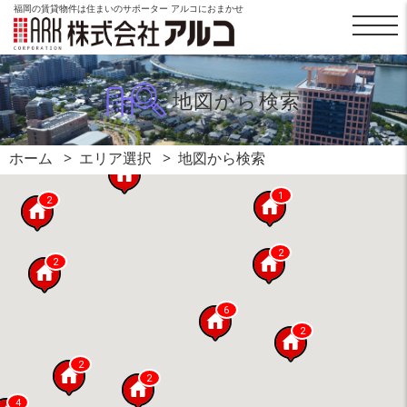
福岡の賃貸物件は住まいのサポーター アルコにおまかせ
地図から検索
ホーム
エリア選択
地図から検索
1
1
2
2
2
6
2
2
2
4