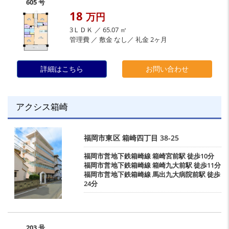
605 号
18
万円
3ＬＤＫ ／ 65.07 ㎡
管理費 ／ 敷金 なし／ 礼金 2ヶ月
詳細はこちら
お問い合わせ
アクシス箱崎
福岡市東区
箱崎四丁目
38-25
福岡市営地下鉄箱崎線
箱崎宮前駅
徒歩10分
福岡市営地下鉄箱崎線
箱崎九大前駅
徒歩11分
福岡市営地下鉄箱崎線
馬出九大病院前駅
徒歩
24分
203 号