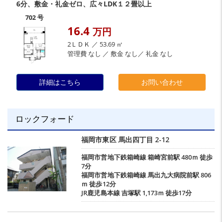
6分、敷金・礼金ゼロ、広々LDK１２畳以上
702 号
16.4
万円
2ＬＤＫ ／ 53.69 ㎡
管理費 なし ／ 敷金 なし／ 礼金 なし
詳細はこちら
お問い合わせ
ロックフォード
福岡市東区
馬出四丁目
2-12
福岡市営地下鉄箱崎線
箱崎宮前駅
480ｍ 徒歩
7分
福岡市営地下鉄箱崎線
馬出九大病院前駅
806
ｍ 徒歩12分
JR鹿児島本線
吉塚駅
1,173ｍ 徒歩17分