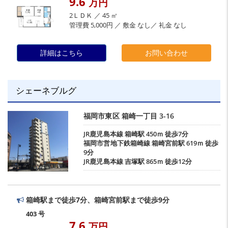
9.6
万円
2ＬＤＫ ／ 45 ㎡
管理費 5,000円 ／ 敷金 なし／ 礼金 なし
詳細はこちら
お問い合わせ
シェーネブルグ
福岡市東区
箱崎一丁目
3-16
JR鹿児島本線
箱崎駅
450ｍ 徒歩7分
福岡市営地下鉄箱崎線
箱崎宮前駅
619ｍ 徒歩
9分
JR鹿児島本線
吉塚駅
865ｍ 徒歩12分
箱崎駅まで徒歩7分、箱崎宮前駅まで徒歩9分
403 号
7.6
万円