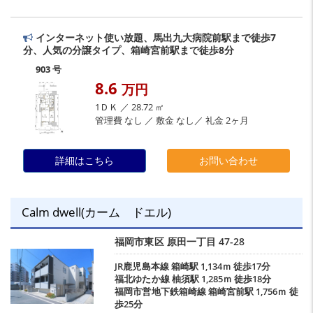
インターネット使い放題、馬出九大病院前駅まで徒歩7
分、人気の分譲タイプ、箱崎宮前駅まで徒歩8分
903 号
8.6
万円
1ＤＫ ／ 28.72 ㎡
管理費 なし ／ 敷金 なし／ 礼金 2ヶ月
詳細はこちら
お問い合わせ
Calm dwell(カーム ドエル)
福岡市東区
原田一丁目
47-28
JR鹿児島本線
箱崎駅
1,134ｍ 徒歩17分
福北ゆたか線
柚須駅
1,285ｍ 徒歩18分
福岡市営地下鉄箱崎線
箱崎宮前駅
1,756ｍ 徒
歩25分