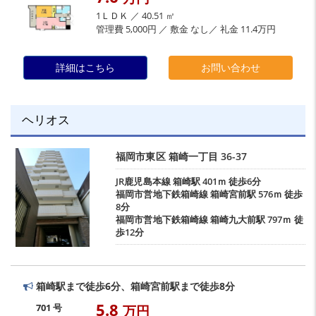
1ＬＤＫ ／ 40.51 ㎡
管理費 5,000円 ／ 敷金 なし／ 礼金 11.4万円
詳細はこちら
お問い合わせ
ヘリオス
福岡市東区
箱崎一丁目
36-37
JR鹿児島本線
箱崎駅
401ｍ 徒歩6分
福岡市営地下鉄箱崎線
箱崎宮前駅
576ｍ 徒歩
8分
福岡市営地下鉄箱崎線
箱崎九大前駅
797ｍ 徒
歩12分
箱崎駅まで徒歩6分、箱崎宮前駅まで徒歩8分
5.8
701 号
万円