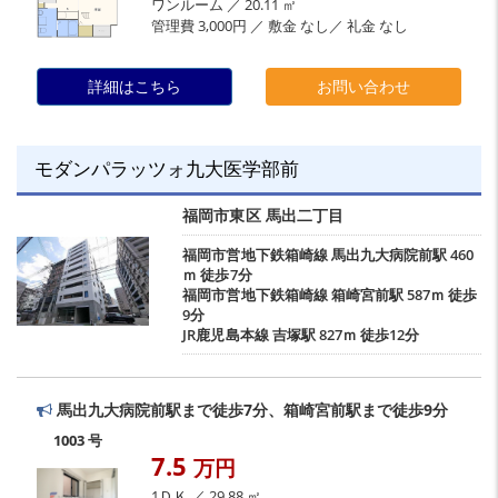
ワンルーム ／ 20.11 ㎡
管理費 3,000円 ／ 敷金 なし／ 礼金 なし
詳細はこちら
お問い合わせ
モダンパラッツォ九大医学部前
福岡市東区
馬出二丁目
福岡市営地下鉄箱崎線
馬出九大病院前駅
460
ｍ 徒歩7分
福岡市営地下鉄箱崎線
箱崎宮前駅
587ｍ 徒歩
9分
JR鹿児島本線
吉塚駅
827ｍ 徒歩12分
馬出九大病院前駅まで徒歩7分、箱崎宮前駅まで徒歩9分
1003 号
7.5
万円
1ＤＫ ／ 29.88 ㎡