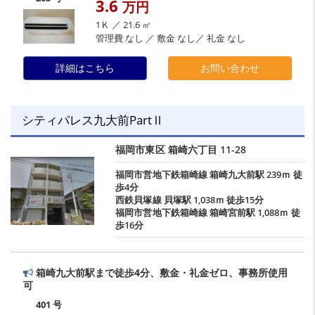
3.6
万円
1Ｋ ／ 21.6 ㎡
管理費 なし ／ 敷金 なし／ 礼金 なし
詳細はこちら
お問い合わせ
シティパレス九大前PartⅡ
福岡市東区
箱崎六丁目
11-28
福岡市営地下鉄箱崎線
箱崎九大前駅
239ｍ 徒
歩4分
西鉄貝塚線
貝塚駅
1,038ｍ 徒歩15分
福岡市営地下鉄箱崎線
箱崎宮前駅
1,088ｍ 徒
歩16分
箱崎九大前駅まで徒歩4分、敷金・礼金ゼロ、事務所使用
可
401 号