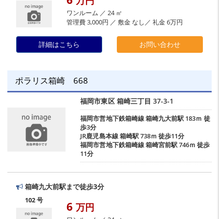
万円
ワンルーム ／ 24 ㎡
管理費 3,000円 ／ 敷金 なし／ 礼金 6万円
詳細はこちら
お問い合わせ
ポラリス箱崎 668
福岡市東区
箱崎三丁目
37-3-1
福岡市営地下鉄箱崎線
箱崎九大前駅
183ｍ 徒
歩3分
JR鹿児島本線
箱崎駅
738ｍ 徒歩11分
福岡市営地下鉄箱崎線
箱崎宮前駅
746ｍ 徒歩
11分
箱崎九大前駅まで徒歩3分
102 号
6
万円