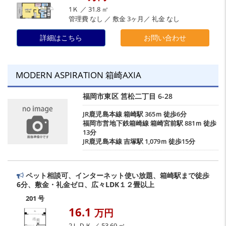
1Ｋ ／ 31.8 ㎡
管理費 なし ／ 敷金 3ヶ月／ 礼金 なし
詳細はこちら
お問い合わせ
MODERN ASPIRATION 箱崎AXIA
福岡市東区
筥松二丁目
6-28
JR鹿児島本線
箱崎駅
365ｍ 徒歩6分
福岡市営地下鉄箱崎線
箱崎宮前駅
881ｍ 徒歩
13分
JR鹿児島本線
吉塚駅
1,079ｍ 徒歩15分
ペット相談可、インターネット使い放題、箱崎駅まで徒歩
6分、敷金・礼金ゼロ、広々LDK１２畳以上
201 号
16.1
万円
2ＬＤＫ ／ 53.69 ㎡