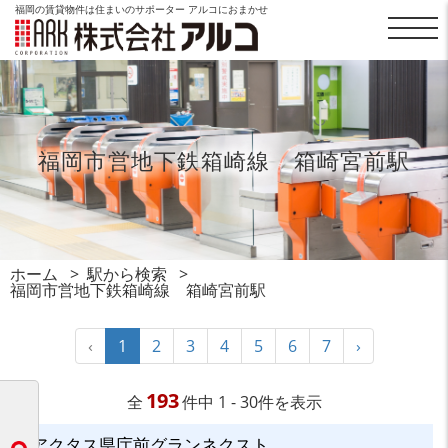
福岡の賃貸物件は住まいのサポーター アルコにおまかせ
福岡市営地下鉄箱崎線 箱崎宮前駅
ホーム
駅から検索
福岡市営地下鉄箱崎線 箱崎宮前駅
‹
1
2
3
4
5
6
7
›
193
全
件中 1 - 30件を表示
アクタス県庁前グランネクスト