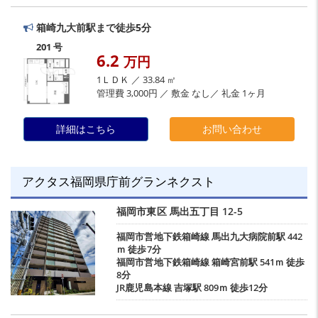
箱崎九大前駅まで徒歩5分
201 号
6.2
万円
1ＬＤＫ ／ 33.84 ㎡
管理費 3,000円 ／ 敷金 なし／ 礼金 1ヶ月
詳細はこちら
お問い合わせ
アクタス福岡県庁前グランネクスト
福岡市東区
馬出五丁目
12-5
福岡市営地下鉄箱崎線
馬出九大病院前駅
442
ｍ 徒歩7分
福岡市営地下鉄箱崎線
箱崎宮前駅
541ｍ 徒歩
8分
JR鹿児島本線
吉塚駅
809ｍ 徒歩12分