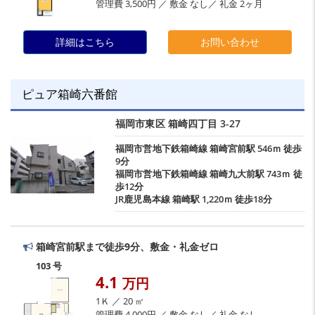
管理費 3,500円 ／ 敷金 なし／ 礼金 2ヶ月
詳細はこちら
お問い合わせ
ピュア箱崎六番館
福岡市東区
箱崎四丁目
3-27
福岡市営地下鉄箱崎線
箱崎宮前駅
546ｍ 徒歩
9分
福岡市営地下鉄箱崎線
箱崎九大前駅
743ｍ 徒
歩12分
JR鹿児島本線
箱崎駅
1,220ｍ 徒歩18分
箱崎宮前駅まで徒歩9分、敷金・礼金ゼロ
103 号
4.1
万円
1Ｋ ／ 20 ㎡
管理費 4,000円 ／ 敷金 なし／ 礼金 なし