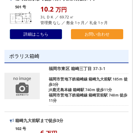
501 号
10.2
万円
3ＬＤＫ ／ 69.72 ㎡
管理費 なし ／ 敷金 1ヶ月／ 礼金 1ヶ月
詳細はこちら
お問い合わせ
ポラリス箱崎
福岡市東区
箱崎三丁目
37-3-1
福岡市営地下鉄箱崎線
箱崎九大前駅
185ｍ 徒
歩3分
JR鹿児島本線
箱崎駅
740ｍ 徒歩11分
福岡市営地下鉄箱崎線
箱崎宮前駅
748ｍ 徒歩
11分
箱崎九大前駅まで徒歩3分
102 号
6