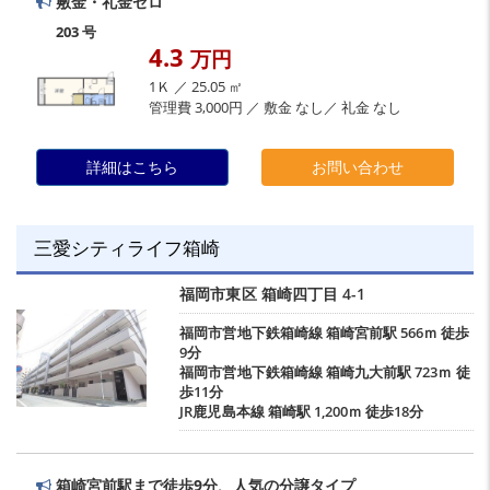
敷金・礼金ゼロ
203 号
4.3
万円
1Ｋ ／ 25.05 ㎡
管理費 3,000円 ／ 敷金 なし／ 礼金 なし
詳細はこちら
お問い合わせ
三愛シティライフ箱崎
福岡市東区
箱崎四丁目
4-1
福岡市営地下鉄箱崎線
箱崎宮前駅
566ｍ 徒歩
9分
福岡市営地下鉄箱崎線
箱崎九大前駅
723ｍ 徒
歩11分
JR鹿児島本線
箱崎駅
1,200ｍ 徒歩18分
箱崎宮前駅まで徒歩9分、人気の分譲タイプ