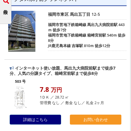
福岡市東区
馬出五丁目
12-5
福岡市営地下鉄箱崎線
馬出九大病院前駅
443
ｍ 徒歩7分
福岡市営地下鉄箱崎線
箱崎宮前駅
540ｍ 徒歩
8分
JR鹿児島本線
吉塚駅
810ｍ 徒歩12分
インターネット使い放題、馬出九大病院前駅まで徒歩7
分、人気の分譲タイプ、箱崎宮前駅まで徒歩8分
503 号
7.8
万円
1ＤＫ ／ 28.72 ㎡
管理費 なし ／ 敷金 なし／ 礼金 2ヶ月
詳細はこちら
お問い合わせ