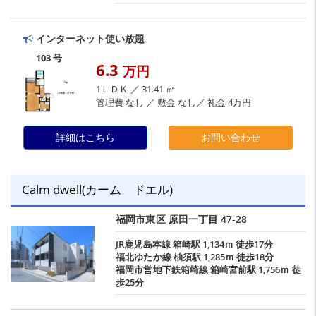
インターネット使い放題
103 号
6.3
万円
1ＬＤＫ ／ 31.41 ㎡
管理費 なし ／ 敷金 なし／ 礼金 4万円
詳細はこちら
お問い合わせ
Calm dwell(カーム ドエル)
福岡市東区
原田一丁目
47-28
JR鹿児島本線
箱崎駅
1,134ｍ 徒歩17分
福北ゆたか線
柚須駅
1,285ｍ 徒歩18分
福岡市営地下鉄箱崎線
箱崎宮前駅
1,756ｍ 徒
歩25分