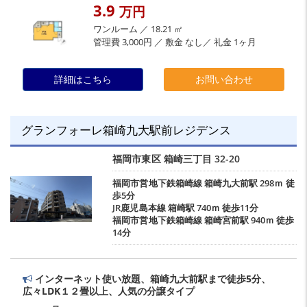
3.9
万円
ワンルーム ／ 18.21 ㎡
管理費 3,000円 ／ 敷金 なし／ 礼金 1ヶ月
詳細はこちら
お問い合わせ
グランフォーレ箱崎九大駅前レジデンス
福岡市東区
箱崎三丁目
32-20
福岡市営地下鉄箱崎線
箱崎九大前駅
298ｍ 徒
歩5分
JR鹿児島本線
箱崎駅
740ｍ 徒歩11分
福岡市営地下鉄箱崎線
箱崎宮前駅
940ｍ 徒歩
14分
インターネット使い放題、箱崎九大前駅まで徒歩5分、
広々LDK１２畳以上、人気の分譲タイプ