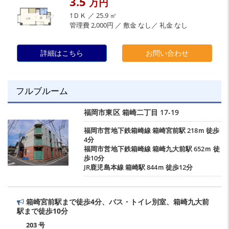
3.5
万円
1ＤＫ ／ 25.9 ㎡
管理費 2,000円 ／ 敷金 なし／ 礼金 なし
詳細はこちら
お問い合わせ
フルブルーム
福岡市東区
箱崎二丁目
17-19
福岡市営地下鉄箱崎線
箱崎宮前駅
218ｍ 徒歩
4分
福岡市営地下鉄箱崎線
箱崎九大前駅
652ｍ 徒
歩10分
JR鹿児島本線
箱崎駅
844ｍ 徒歩12分
箱崎宮前駅まで徒歩4分、バス・トイレ別室、箱崎九大前
駅まで徒歩10分
203 号