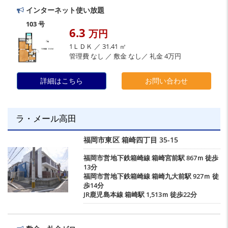
インターネット使い放題
103 号
6.3
万円
1ＬＤＫ ／ 31.41 ㎡
管理費 なし ／ 敷金 なし／ 礼金 4万円
詳細はこちら
お問い合わせ
ラ・メール高田
福岡市東区
箱崎四丁目
35-15
福岡市営地下鉄箱崎線
箱崎宮前駅
867ｍ 徒歩
13分
福岡市営地下鉄箱崎線
箱崎九大前駅
927ｍ 徒
歩14分
JR鹿児島本線
箱崎駅
1,513ｍ 徒歩22分