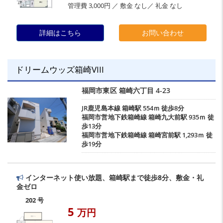
管理費 3,000円 ／ 敷金 なし／ 礼金 なし
詳細はこちら
お問い合わせ
ドリームウッズ箱崎VIII
福岡市東区
箱崎六丁目
4-23
JR鹿児島本線
箱崎駅
554ｍ 徒歩8分
福岡市営地下鉄箱崎線
箱崎九大前駅
935ｍ 徒
歩13分
福岡市営地下鉄箱崎線
箱崎宮前駅
1,293ｍ 徒
歩19分
インターネット使い放題、箱崎駅まで徒歩8分、敷金・礼
金ゼロ
202 号
5
万円