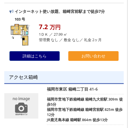
インターネット使い放題、箱崎宮前駅まで徒歩7分
103 号
7.2
万円
1ＤＫ ／ 27.99 ㎡
管理費 なし ／ 敷金 なし／ 礼金 2ヶ月
詳細はこちら
お問い合わせ
アクセス箱崎
福岡市東区
箱崎二丁目
41-6
福岡市営地下鉄箱崎線
箱崎九大前駅
309ｍ 徒
歩5分
福岡市営地下鉄箱崎線
箱崎宮前駅
825ｍ 徒歩
12分
JR鹿児島本線
箱崎駅
864ｍ 徒歩13分