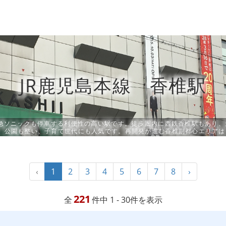
JR鹿児島本線 香椎駅
特急ソニックも停車する利便性の高い駅です。徒歩圏内に西鉄香椎駅もあり、
、公園も整い、子育て世代にも人気です。再開発が進む香椎副都心エリアは
‹
1
2
3
4
5
6
7
8
›
221
全
件中 1 - 30件を表示