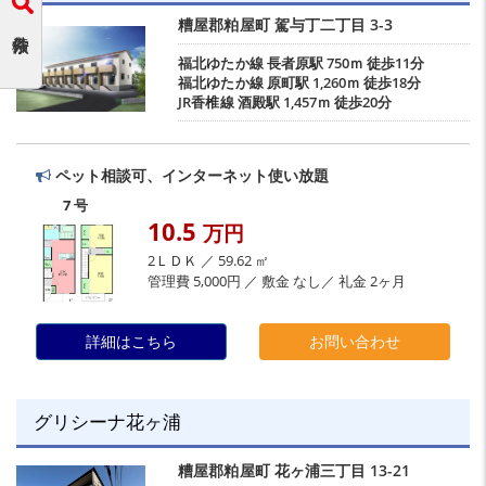
糟屋郡粕屋町
駕与丁二丁目
3-3
福北ゆたか線
長者原駅
750ｍ 徒歩11分
福北ゆたか線
原町駅
1,260ｍ 徒歩18分
JR香椎線
酒殿駅
1,457ｍ 徒歩20分
ペット相談可、インターネット使い放題
7 号
10.5
万円
2ＬＤＫ ／ 59.62 ㎡
管理費 5,000円 ／ 敷金 なし／ 礼金 2ヶ月
詳細はこちら
お問い合わせ
グリシーナ花ヶ浦
糟屋郡粕屋町
花ヶ浦三丁目
13-21