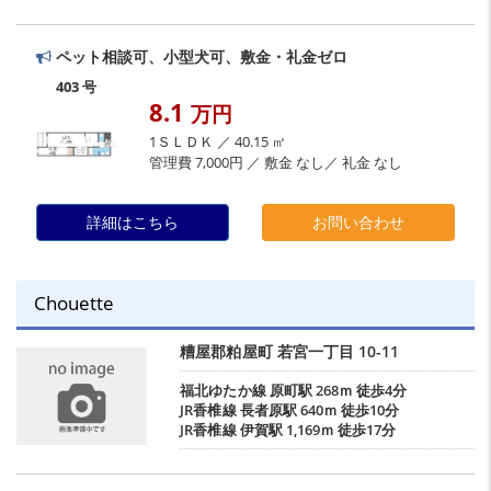
ペット相談可、小型犬可、敷金・礼金ゼロ
403 号
8.1
万円
1ＳＬＤＫ ／ 40.15 ㎡
管理費 7,000円 ／ 敷金 なし／ 礼金 なし
詳細はこちら
お問い合わせ
Chouette
糟屋郡粕屋町
若宮一丁目
10-11
福北ゆたか線
原町駅
268ｍ 徒歩4分
JR香椎線
長者原駅
640ｍ 徒歩10分
JR香椎線
伊賀駅
1,169ｍ 徒歩17分