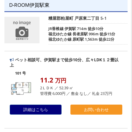
D-ROOM伊賀駅東
糟屋郡粕屋町
戸原東二丁目
5-1
JR香椎線
伊賀駅
714ｍ 徒歩10分
福北ゆたか線
長者原駅
996ｍ 徒歩15分
福北ゆたか線
原町駅
1,563ｍ 徒歩22分
ペット相談可、伊賀駅まで徒歩10分、広々LDK１２畳以
上
101 号
11.2
万円
2ＬＤＫ ／ 52.39 ㎡
管理費 6,000円 ／ 敷金 なし／ 礼金 23万円
詳細はこちら
お問い合わせ