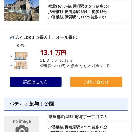
福北ゆたか線
原町駅
315ｍ 徒歩5分
JR香椎線
長者原駅
894ｍ 徒歩13分
JR香椎線
伊賀駅
1,397ｍ 徒歩20分
広々LDK１５畳以上、オール電化
C 号
13.1
万円
3ＬＤＫ ／ 85.18 ㎡
管理費 3,000円 ／ 敷金 なし／ 礼金 2ヶ月
詳細はこちら
お問い合わせ
パティオ駕与丁公園
糟屋郡粕屋町
駕与丁一丁目
7-3
JR香椎線
長者原駅
871ｍ 徒歩13分