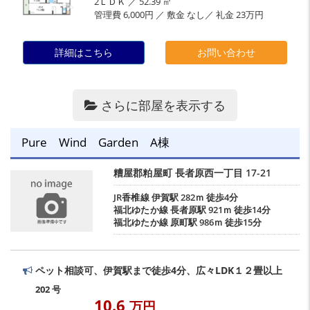
2ＬＤＫ ／ 52.39 ㎡
管理費 6,000円 ／ 敷金 なし／ 礼金 23万円
詳細はこちら
お問い合わせ
さらに部屋を表示する
Pure Wind Garden A棟
糟屋郡粕屋町
長者原西一丁目
17-21
JR香椎線
伊賀駅
282ｍ 徒歩4分
福北ゆたか線
長者原駅
921ｍ 徒歩14分
福北ゆたか線
原町駅
986ｍ 徒歩15分
ペット相談可、伊賀駅まで徒歩4分、広々LDK１２畳以上
202 号
10.6
万円