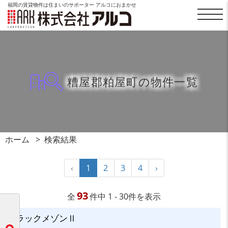
福岡の賃貸物件は住まいのサポーター アルコにおまかせ
糟屋郡粕屋町の物件一覧
ホーム
検索結果
‹
1
2
3
4
›
93
全
件中 1 - 30件を表示
ラックメゾンⅡ