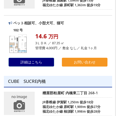
JR香椎線
酒殿駅
1,094ｍ 徒歩15分
福北ゆたか線
原町駅
1,363ｍ 徒歩19分
ペット相談可、小型犬可、猫可
102 号
14.6
万円
3ＬＤＫ ／ 87.35 ㎡
管理費 4,000円 ／ 敷金 なし／ 礼金 1ヶ月
詳細はこちら
お問い合わせ
CUBE SUCRE内橋
糟屋郡粕屋町
内橋東二丁目
268-1
JR香椎線
伊賀駅
1,250ｍ 徒歩18分
福北ゆたか線
原町駅
1,909ｍ 徒歩27分
福北ゆたか線
柚須駅
1,998ｍ 徒歩28分