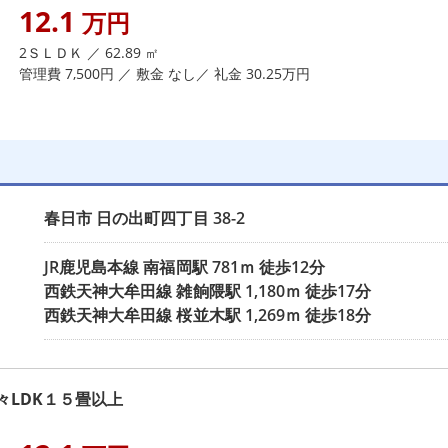
12.1
万円
2ＳＬＤＫ ／ 62.89 ㎡
管理費 7,500円 ／ 敷金 なし／ 礼金 30.25万円
春日市
日の出町四丁目
38-2
JR鹿児島本線
南福岡駅
781ｍ 徒歩12分
西鉄天神大牟田線
雑餉隈駅
1,180ｍ 徒歩17分
西鉄天神大牟田線
桜並木駅
1,269ｍ 徒歩18分
LDK１５畳以上