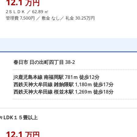
12.1
万円
2ＳＬＤＫ ／ 62.89 ㎡
管理費 7,500円 ／ 敷金 なし／ 礼金 30.25万円
春日市
日の出町四丁目
38-2
JR鹿児島本線
南福岡駅
781ｍ 徒歩12分
西鉄天神大牟田線
雑餉隈駅
1,180ｍ 徒歩17分
西鉄天神大牟田線
桜並木駅
1,269ｍ 徒歩18分
LDK１５畳以上
12.1
万円