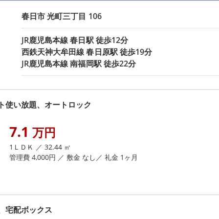
春日市
光町三丁目
106
JR鹿児島本線
春日駅
徒歩12分
西鉄天神大牟田線
春日原駅
徒歩19分
JR鹿児島本線
南福岡駅
徒歩22分
ト使い放題、オートロック
7.1
万円
1ＬＤＫ ／ 32.44 ㎡
管理費 4,000円 ／ 敷金 なし／ 礼金 1ヶ月
、宅配ボックス