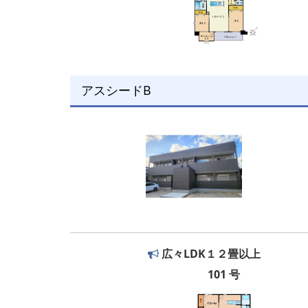
アスシードB
広々LDK１２畳以上
101 号