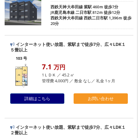
西鉄天神大牟田線
紫駅
460ｍ 徒歩7分
JR鹿児島本線
二日市駅
812ｍ 徒歩12分
西鉄天神大牟田線
西鉄二日市駅
1,396ｍ 徒歩
20分
インターネット使い放題、紫駅まで徒歩7分、広々LDK１
５畳以上
103 号
7.1
万円
1ＬＤＫ ／ 45.2 ㎡
管理費 4,000円 ／ 敷金 なし／ 礼金 1ヶ月
詳細はこちら
お問い合わせ
インターネット使い放題、紫駅まで徒歩7分、広々LDK１
２畳以上