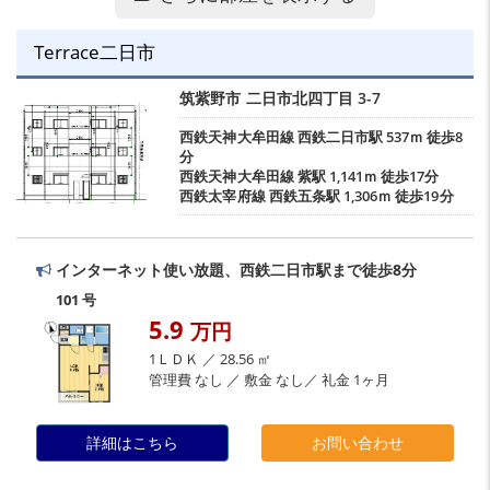
Terrace二日市
筑紫野市
二日市北四丁目
3-7
西鉄天神大牟田線
西鉄二日市駅
537ｍ 徒歩8
分
西鉄天神大牟田線
紫駅
1,141ｍ 徒歩17分
西鉄太宰府線
西鉄五条駅
1,306ｍ 徒歩19分
インターネット使い放題、西鉄二日市駅まで徒歩8分
101 号
5.9
万円
1ＬＤＫ ／ 28.56 ㎡
管理費 なし ／ 敷金 なし／ 礼金 1ヶ月
詳細はこちら
お問い合わせ