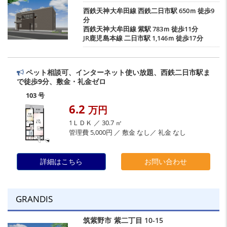
西鉄天神大牟田線
西鉄二日市駅
650ｍ 徒歩9
分
西鉄天神大牟田線
紫駅
783ｍ 徒歩11分
JR鹿児島本線
二日市駅
1,146ｍ 徒歩17分
ペット相談可、インターネット使い放題、西鉄二日市駅ま
で徒歩9分、敷金・礼金ゼロ
103 号
6.2
万円
1ＬＤＫ ／ 30.7 ㎡
管理費 5,000円 ／ 敷金 なし／ 礼金 なし
詳細はこちら
お問い合わせ
GRANDIS
筑紫野市
紫二丁目
10-15