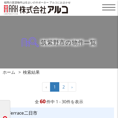
福岡の賃貸物件は住まいのサポーター アルコにおまかせ
筑紫野市の物件一覧
ホーム
検索結果
‹
1
2
›
60
全
件中 1 - 30件を表示
Terrace二日市