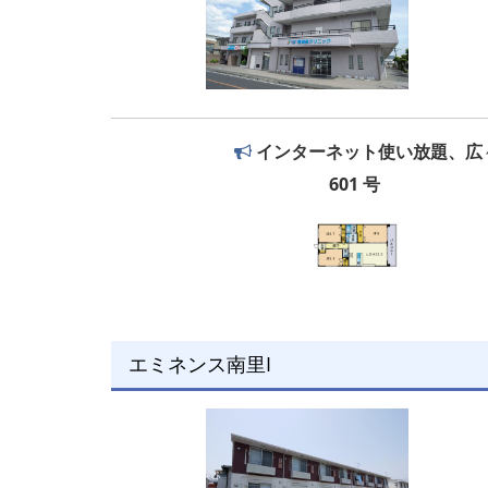
インターネット使い放題、広々
601 号
エミネンス南里I