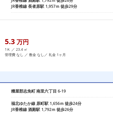
JR香椎線
酒殿駅
1,792ｍ 徒歩26分
JR香椎線
長者原駅
1,957ｍ 徒歩29分
5.3
万円
1Ｋ ／ 23.4 ㎡
管理費 なし ／ 敷金 なし／ 礼金 1ヶ月
糟屋郡志免町
南里六丁目
6-19
福北ゆたか線
原町駅
1,656ｍ 徒歩24分
JR香椎線
酒殿駅
1,792ｍ 徒歩26分