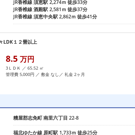
JR香椎線
須恵駅
2,274ｍ 徒歩33分
JR香椎線
酒殿駅
2,581ｍ 徒歩37分
JR香椎線
須恵中央駅
2,862ｍ 徒歩41分
LDK１２畳以上
8.5
万円
3ＬＤＫ ／ 65.52 ㎡
管理費 5,000円 ／ 敷金 なし／ 礼金 2ヶ月
糟屋郡志免町
南里六丁目
22-8
福北ゆたか線
原町駅
1,733ｍ 徒歩25分