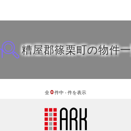
糟屋郡篠栗町の物件
0
全
件中 - 件を表示