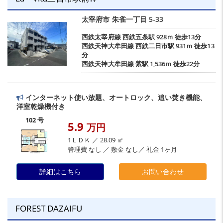
太宰府市
朱雀一丁目
5-33
西鉄太宰府線
西鉄五条駅
928ｍ 徒歩13分
西鉄天神大牟田線
西鉄二日市駅
931ｍ 徒歩13
分
西鉄天神大牟田線
紫駅
1,536ｍ 徒歩22分
インターネット使い放題、オートロック、追い焚き機能、
洋室乾燥機付き
102 号
5.9
万円
1ＬＤＫ ／ 28.09 ㎡
管理費 なし ／ 敷金 なし／ 礼金 1ヶ月
詳細はこちら
お問い合わせ
FOREST DAZAIFU