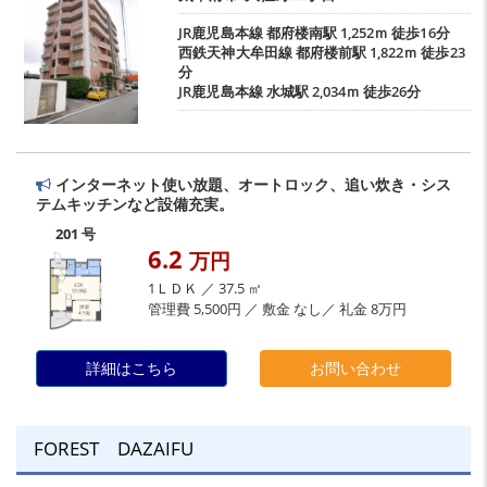
JR鹿児島本線
都府楼南駅
1,252ｍ 徒歩16分
西鉄天神大牟田線
都府楼前駅
1,822ｍ 徒歩23
分
JR鹿児島本線
水城駅
2,034ｍ 徒歩26分
インターネット使い放題、オートロック、追い炊き・シス
テムキッチンなど設備充実。
201 号
6.2
万円
1ＬＤＫ ／ 37.5 ㎡
管理費 5,500円 ／ 敷金 なし／ 礼金 8万円
詳細はこちら
お問い合わせ
FOREST DAZAIFU