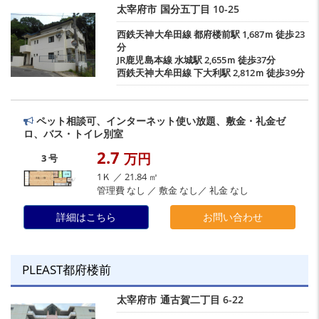
太宰府市
国分五丁目
10-25
西鉄天神大牟田線
都府楼前駅
1,687ｍ 徒歩23
分
JR鹿児島本線
水城駅
2,655ｍ 徒歩37分
西鉄天神大牟田線
下大利駅
2,812ｍ 徒歩39分
ペット相談可、インターネット使い放題、敷金・礼金ゼ
ロ、バス・トイレ別室
2.7
万円
3 号
1Ｋ ／ 21.84 ㎡
管理費 なし ／ 敷金 なし／ 礼金 なし
詳細はこちら
お問い合わせ
PLEAST都府楼前
太宰府市
通古賀二丁目
6-22