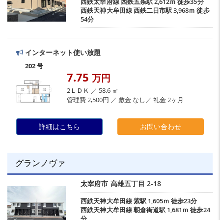
西鉄太宰府線
西鉄五条駅
2,612ｍ 徒歩35分
西鉄天神大牟田線
西鉄二日市駅
3,968ｍ 徒歩
54分
インターネット使い放題
202 号
7.75
万円
2ＬＤＫ ／ 58.6 ㎡
管理費 2,500円 ／ 敷金 なし／ 礼金 2ヶ月
詳細はこちら
お問い合わせ
グランノヴァ
太宰府市
高雄五丁目
2-18
西鉄天神大牟田線
紫駅
1,605ｍ 徒歩23分
西鉄天神大牟田線
朝倉街道駅
1,681ｍ 徒歩24
分