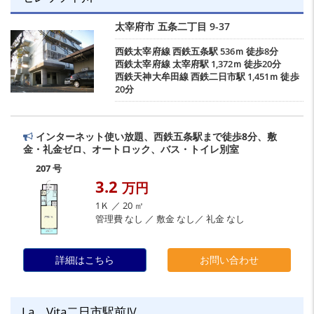
太宰府市
五条二丁目
9-37
西鉄太宰府線
西鉄五条駅
536ｍ 徒歩8分
西鉄太宰府線
太宰府駅
1,372ｍ 徒歩20分
西鉄天神大牟田線
西鉄二日市駅
1,451ｍ 徒歩
20分
インターネット使い放題、西鉄五条駅まで徒歩8分、敷
金・礼金ゼロ、オートロック、バス・トイレ別室
207 号
3.2
万円
1Ｋ ／ 20 ㎡
管理費 なし ／ 敷金 なし／ 礼金 なし
詳細はこちら
お問い合わせ
La Vita二日市駅前Ⅳ