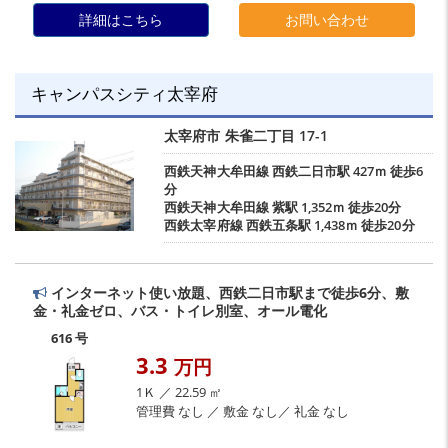
詳細はこちら
お問い合わせ
キャンパスシティ太宰府
太宰府市
朱雀二丁目
17-1
西鉄天神大牟田線
西鉄二日市駅
427ｍ 徒歩6
分
西鉄天神大牟田線
紫駅
1,352ｍ 徒歩20分
西鉄太宰府線
西鉄五条駅
1,438ｍ 徒歩20分
インターネット使い放題、西鉄二日市駅まで徒歩6分、敷
金・礼金ゼロ、バス・トイレ別室、オール電化
616 号
3.3
万円
1Ｋ ／ 22.59 ㎡
管理費 なし ／ 敷金 なし／ 礼金 なし