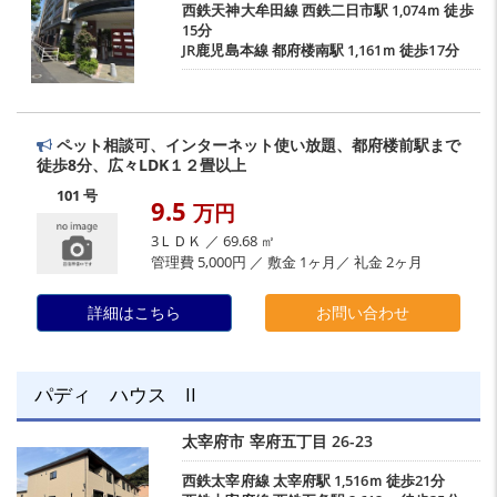
西鉄天神大牟田線
西鉄二日市駅
1,074ｍ 徒歩
15分
JR鹿児島本線
都府楼南駅
1,161ｍ 徒歩17分
ペット相談可、インターネット使い放題、都府楼前駅まで
徒歩8分、広々LDK１２畳以上
101 号
9.5
万円
3ＬＤＫ ／ 69.68 ㎡
管理費 5,000円 ／ 敷金 1ヶ月／ 礼金 2ヶ月
詳細はこちら
お問い合わせ
パディ ハウス II
太宰府市
宰府五丁目
26-23
西鉄太宰府線
太宰府駅
1,516ｍ 徒歩21分