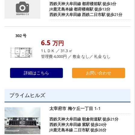
西鉄天神大牟田線
都府楼前駅
徒歩3分
JR鹿児島本線
都府楼南駅
徒歩13分
西鉄天神大牟田線
西鉄二日市駅
徒歩21分
302 号
6.5
万円
1ＬＤＫ ／ 31.3 ㎡
管理費 4,000円 ／ 敷金 なし／ 礼金 なし
詳細はこちら
お問い合わせ
プライムヒルズ
太宰府市
梅ケ丘一丁目
1-1
西鉄天神大牟田線
朝倉街道駅
徒歩21分
西鉄天神大牟田線
紫駅
徒歩24分
JR鹿児島本線
二日市駅
徒歩26分