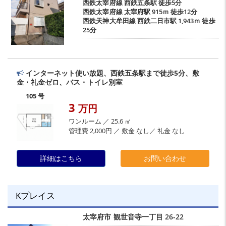
西鉄太宰府線
西鉄五条駅
徒歩5分
西鉄太宰府線
太宰府駅
915ｍ 徒歩12分
西鉄天神大牟田線
西鉄二日市駅
1,943ｍ 徒歩
25分
インターネット使い放題、西鉄五条駅まで徒歩5分、敷
金・礼金ゼロ、バス・トイレ別室
105 号
3
万円
ワンルーム ／ 25.6 ㎡
管理費 2,000円 ／ 敷金 なし／ 礼金 なし
詳細はこちら
お問い合わせ
Kプレイス
太宰府市
観世音寺一丁目
26-22