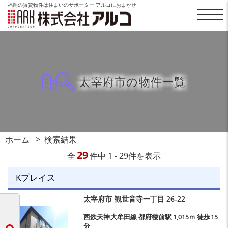
福岡の賃貸物件は住まいのサポーター アルコにおまかせ
太宰府市の物件一覧
ホーム
検索結果
29
全
件中 1 - 29件を表示
Kプレイス
太宰府市
観世音寺一丁目
26-22
西鉄天神大牟田線
都府楼前駅
1,015ｍ 徒歩15
分