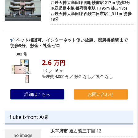
西鉄天神大牟田線
都府楼前駅
217ｍ 徒歩3分
JR鹿児島本線
都府楼南駅
1,195ｍ 徒歩18分
西鉄天神大牟田線
西鉄二日市駅
1,311ｍ 徒歩
18分
ペット相談可、インターネット使い放題、都府楼前駅まで
徒歩3分、敷金・礼金ゼロ
302 号
2.6
万円
1Ｋ ／ 16 ㎡
管理費 4,000円 ／ 敷金 なし／ 礼金 なし
詳細はこちら
お問い合わせ
fluke t-front A棟
太宰府市
通古賀三丁目
12