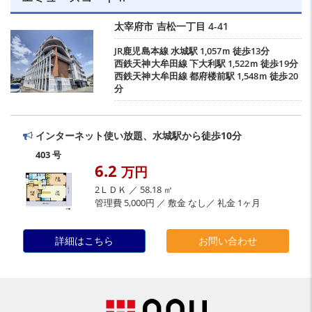
太宰府市
吉松一丁目
4-41
JR鹿児島本線
水城駅
1,057ｍ 徒歩13分
西鉄天神大牟田線
下大利駅
1,522ｍ 徒歩19分
西鉄天神大牟田線
都府楼前駅
1,548ｍ 徒歩20
分
インターネット使い放題、水城駅から徒歩10分
403 号
6.2
万円
2ＬＤＫ ／ 58.18 ㎡
管理費 5,000円 ／ 敷金 なし／ 礼金 1ヶ月
詳細はこちら
お問い合わせ