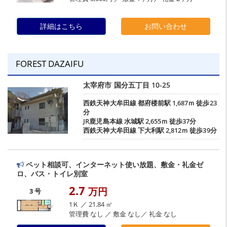
詳細はこちら
お問い合わせ
FOREST DAZAIFU
太宰府市
国分五丁目
10-25
西鉄天神大牟田線
都府楼前駅
1,687ｍ 徒歩23
分
JR鹿児島本線
水城駅
2,655ｍ 徒歩37分
西鉄天神大牟田線
下大利駅
2,812ｍ 徒歩39分
ペット相談可、インターネット使い放題、敷金・礼金ゼ
ロ、バス・トイレ別室
2.7
万円
3 号
1Ｋ ／ 21.84 ㎡
管理費 なし ／ 敷金 なし／ 礼金 なし