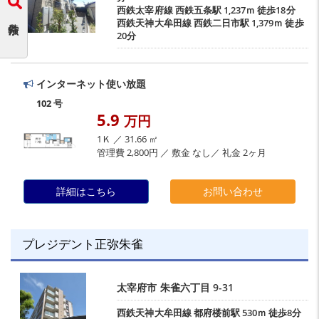
西鉄太宰府線
西鉄五条駅
1,237ｍ 徒歩18分
西鉄天神大牟田線
西鉄二日市駅
1,379ｍ 徒歩
20分
インターネット使い放題
102 号
5.9
万円
1Ｋ ／ 31.66 ㎡
管理費 2,800円 ／ 敷金 なし／ 礼金 2ヶ月
詳細はこちら
お問い合わせ
プレジデント正弥朱雀
太宰府市
朱雀六丁目
9-31
西鉄天神大牟田線
都府楼前駅
530ｍ 徒歩8分