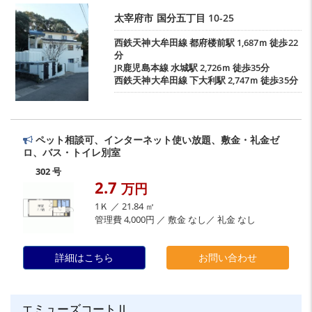
太宰府市
国分五丁目
10-25
西鉄天神大牟田線
都府楼前駅
1,687ｍ 徒歩22
分
JR鹿児島本線
水城駅
2,726ｍ 徒歩35分
西鉄天神大牟田線
下大利駅
2,747ｍ 徒歩35分
ペット相談可、インターネット使い放題、敷金・礼金ゼ
ロ、バス・トイレ別室
302 号
2.7
万円
1Ｋ ／ 21.84 ㎡
管理費 4,000円 ／ 敷金 なし／ 礼金 なし
詳細はこちら
お問い合わせ
エミューズコートⅡ