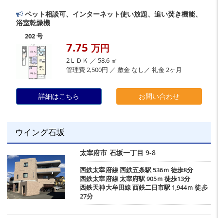
ペット相談可、インターネット使い放題、追い焚き機能、
浴室乾燥機
202 号
7.75
万円
2ＬＤＫ ／ 58.6 ㎡
管理費 2,500円 ／ 敷金 なし／ 礼金 2ヶ月
詳細はこちら
お問い合わせ
ウイング石坂
太宰府市
石坂一丁目
9-8
西鉄太宰府線
西鉄五条駅
536ｍ 徒歩8分
西鉄太宰府線
太宰府駅
905ｍ 徒歩13分
西鉄天神大牟田線
西鉄二日市駅
1,944ｍ 徒歩
27分