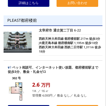
詳細はこちら
お問い合わせ
PLEAST都府楼前
太宰府市
通古賀二丁目
6-22
西鉄天神大牟田線
都府楼前駅
217ｍ 徒歩3分
JR鹿児島本線
都府楼南駅
1,195ｍ 徒歩18分
西鉄天神大牟田線
西鉄二日市駅
1,311ｍ 徒歩
18分
ペット相談可、インターネット使い放題、都府楼前駅まで
徒歩3分、敷金・礼金ゼロ
302 号
2.6
万円
1Ｋ ／ 16 ㎡
管理費 4,000円 ／ 敷金 なし／ 礼金 なし