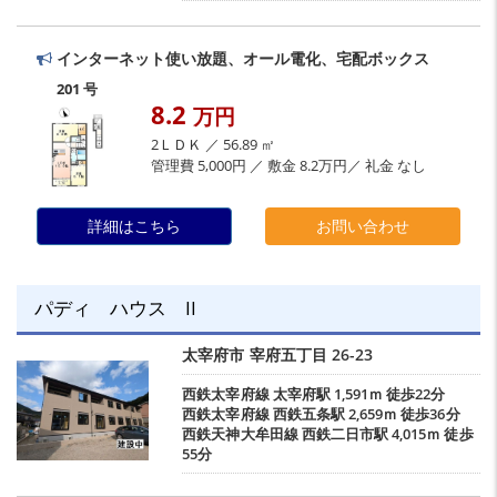
インターネット使い放題、オール電化、宅配ボックス
201 号
8.2
万円
2ＬＤＫ ／ 56.89 ㎡
管理費 5,000円 ／ 敷金 8.2万円／ 礼金 なし
詳細はこちら
お問い合わせ
パディ ハウス II
太宰府市
宰府五丁目
26-23
西鉄太宰府線
太宰府駅
1,591ｍ 徒歩22分
西鉄太宰府線
西鉄五条駅
2,659ｍ 徒歩36分
西鉄天神大牟田線
西鉄二日市駅
4,015ｍ 徒歩
55分