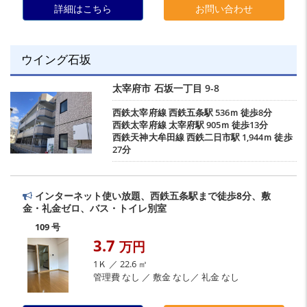
詳細はこちら
お問い合わせ
ウイング石坂
太宰府市
石坂一丁目
9-8
西鉄太宰府線
西鉄五条駅
536ｍ 徒歩8分
西鉄太宰府線
太宰府駅
905ｍ 徒歩13分
西鉄天神大牟田線
西鉄二日市駅
1,944ｍ 徒歩
27分
インターネット使い放題、西鉄五条駅まで徒歩8分、敷
金・礼金ゼロ、バス・トイレ別室
109 号
3.7
万円
1Ｋ ／ 22.6 ㎡
管理費 なし ／ 敷金 なし／ 礼金 なし