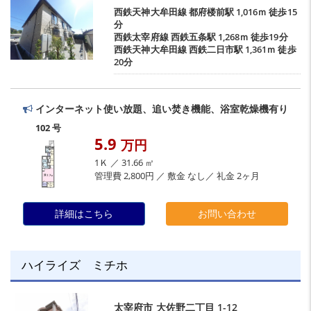
西鉄天神大牟田線
都府楼前駅
1,016ｍ 徒歩15
分
西鉄太宰府線
西鉄五条駅
1,268ｍ 徒歩19分
西鉄天神大牟田線
西鉄二日市駅
1,361ｍ 徒歩
20分
インターネット使い放題、追い焚き機能、浴室乾燥機有り
102 号
5.9
万円
1Ｋ ／ 31.66 ㎡
管理費 2,800円 ／ 敷金 なし／ 礼金 2ヶ月
詳細はこちら
お問い合わせ
ハイライズ ミチホ
太宰府市
大佐野二丁目
1-12