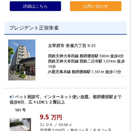
詳細はこちら
お問い合わせ
プレジデント正弥朱雀
太宰府市
朱雀六丁目
9-31
西鉄天神大牟田線
都府楼前駅
530ｍ 徒歩8分
西鉄天神大牟田線
西鉄二日市駅
1,074ｍ 徒歩
15分
JR鹿児島本線
都府楼南駅
1,161ｍ 徒歩17分
ペット相談可、インターネット使い放題、都府楼前駅まで
徒歩8分、広々LDK１２畳以上
101 号
9.5
万円
3ＬＤＫ ／ 69.68 ㎡
管理費 5,000円 ／ 敷金 1ヶ月／ 礼金 2ヶ月