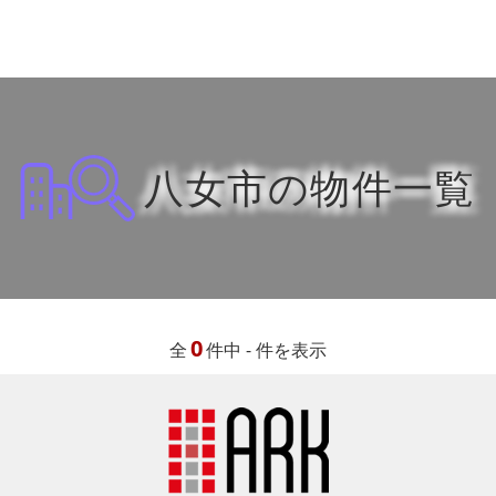
八女市の物件一覧
0
全
件中 - 件を表示