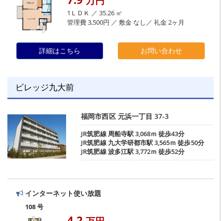
万円
1ＬＤＫ ／ 35.26 ㎡
管理費 3,500円 ／ 敷金 なし／ 礼金 2ヶ月
詳細はこちら
お問い合わせ
ビレッジ九大前
福岡市西区
元浜一丁目
37-3
JR筑肥線
周船寺駅
3,068ｍ 徒歩43分
JR筑肥線
九大学研都市駅
3,565ｍ 徒歩50分
JR筑肥線
波多江駅
3,772ｍ 徒歩52分
インターネット使い放題
108 号
4.2
万円