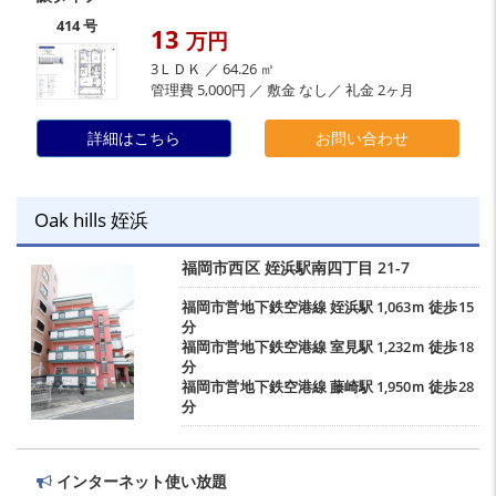
414 号
13
万円
3ＬＤＫ ／ 64.26 ㎡
管理費 5,000円 ／ 敷金 なし／ 礼金 2ヶ月
詳細はこちら
お問い合わせ
Oak hills 姪浜
福岡市西区
姪浜駅南四丁目
21-7
福岡市営地下鉄空港線
姪浜駅
1,063ｍ 徒歩15
分
福岡市営地下鉄空港線
室見駅
1,232ｍ 徒歩18
分
福岡市営地下鉄空港線
藤崎駅
1,950ｍ 徒歩28
分
インターネット使い放題