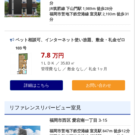
分
JR筑肥線
下山門駅
1,989ｍ 徒歩28分
福岡市営地下鉄空港線
室見駅
2,193ｍ 徒歩31
分
ペット相談可、インターネット使い放題、敷金・礼金ゼロ
103 号
7.8
万円
1ＬＤＫ ／ 35.83 ㎡
管理費 なし ／ 敷金 なし／ 礼金 1ヶ月
詳細はこちら
お問い合わせ
リファレンスリバービュー室見
福岡市西区
愛宕南一丁目
3-15
福岡市営地下鉄空港線
室見駅
847ｍ 徒歩12分