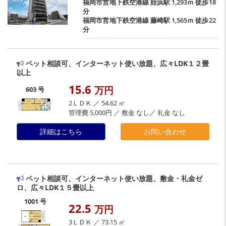
福岡市営地下鉄空港線
姪浜駅
1,293ｍ 徒歩18
分
福岡市営地下鉄空港線
藤崎駅
1,565ｍ 徒歩22
分
ペット相談可、インターネット使い放題、広々LDK１２畳
以上
15.6
万円
603 号
2ＬＤＫ ／ 54.62 ㎡
管理費 5,000円 ／ 敷金 なし／ 礼金 なし
詳細はこちら
お問い合わせ
ペット相談可、インターネット使い放題、敷金・礼金ゼ
ロ、広々LDK１５畳以上
1001 号
22.5
万円
3ＬＤＫ ／ 73.15 ㎡