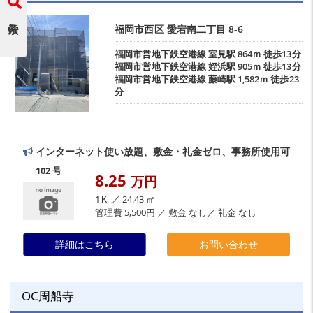
福岡市西区
愛宕南二丁目
8-6
福岡市営地下鉄空港線
室見駅
864ｍ 徒歩13分
福岡市営地下鉄空港線
姪浜駅
905ｍ 徒歩13分
福岡市営地下鉄空港線
藤崎駅
1,582ｍ 徒歩23
分
インターネット使い放題、敷金・礼金ゼロ、事務所使用可
102 号
8.25
万円
1Ｋ ／ 24.43 ㎡
管理費 5,500円 ／ 敷金 なし／ 礼金 なし
詳細はこちら
お問い合わせ
OC周船寺