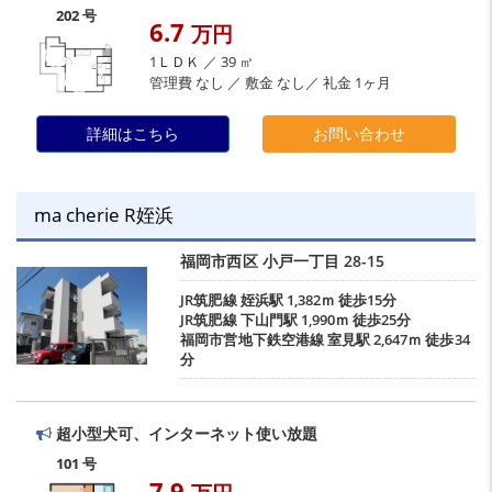
202 号
6.7
万円
1ＬＤＫ ／ 39 ㎡
管理費 なし ／ 敷金 なし／ 礼金 1ヶ月
詳細はこちら
お問い合わせ
ma cherie R姪浜
福岡市西区
小戸一丁目
28-15
JR筑肥線
姪浜駅
1,382ｍ 徒歩15分
JR筑肥線
下山門駅
1,990ｍ 徒歩25分
福岡市営地下鉄空港線
室見駅
2,647ｍ 徒歩34
分
超小型犬可、インターネット使い放題
101 号
7.9