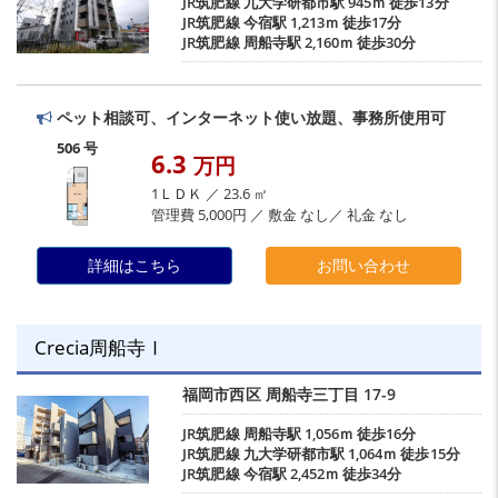
JR筑肥線
九大学研都市駅
945ｍ 徒歩13分
JR筑肥線
今宿駅
1,213ｍ 徒歩17分
JR筑肥線
周船寺駅
2,160ｍ 徒歩30分
ペット相談可、インターネット使い放題、事務所使用可
506 号
6.3
万円
1ＬＤＫ ／ 23.6 ㎡
管理費 5,000円 ／ 敷金 なし／ 礼金 なし
詳細はこちら
お問い合わせ
Crecia周船寺Ⅰ
福岡市西区
周船寺三丁目
17-9
JR筑肥線
周船寺駅
1,056ｍ 徒歩16分
JR筑肥線
九大学研都市駅
1,064ｍ 徒歩15分
JR筑肥線
今宿駅
2,452ｍ 徒歩34分