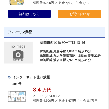
管理費 5,000円 ／ 敷金 なし／ 礼金 なし
詳細はこちら
お問い合わせ
フルール伊都
福岡市西区
田尻一丁目
13-16
JR筑肥線
周船寺駅
1,034ｍ 徒歩15分
JR筑肥線
九大学研都市駅
1,553ｍ 徒歩22分
JR筑肥線
波多江駅
2,920ｍ 徒歩41分
インターネット使い放題
201 号
8.4
万円
2ＬＤＫ ／ 54.83 ㎡
管理費 4,500円 ／ 敷金 8.4万円／ 礼金 8.4万円