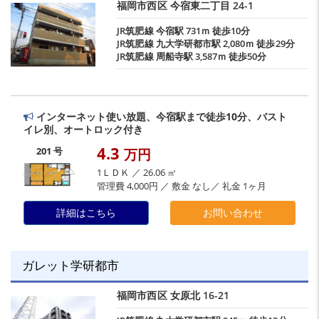
福岡市西区
今宿東二丁目
24-1
JR筑肥線
今宿駅
731ｍ 徒歩10分
JR筑肥線
九大学研都市駅
2,080ｍ 徒歩29分
JR筑肥線
周船寺駅
3,587ｍ 徒歩50分
インターネット使い放題、今宿駅まで徒歩10分、バスト
イレ別、オートロック付き
4.3
201 号
万円
1ＬＤＫ ／ 26.06 ㎡
管理費 4,000円 ／ 敷金 なし／ 礼金 1ヶ月
詳細はこちら
お問い合わせ
ガレット学研都市
福岡市西区
女原北
16-21