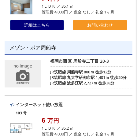
1ＬＤＫ ／ 35.1 ㎡
管理費 4,000円 ／ 敷金 なし／ 礼金 1ヶ月
詳細はこちら
お問い合わせ
メゾン・ボア周船寺
福岡市西区
周船寺二丁目
20-3
JR筑肥線
周船寺駅
800ｍ 徒歩12分
JR筑肥線
九大学研都市駅
1,401ｍ 徒歩20分
JR筑肥線
波多江駅
2,727ｍ 徒歩38分
インターネット使い放題
103 号
6
万円
1ＬＤＫ ／ 35.2 ㎡
管理費 4,000円 ／ 敷金 なし／ 礼金 1ヶ月