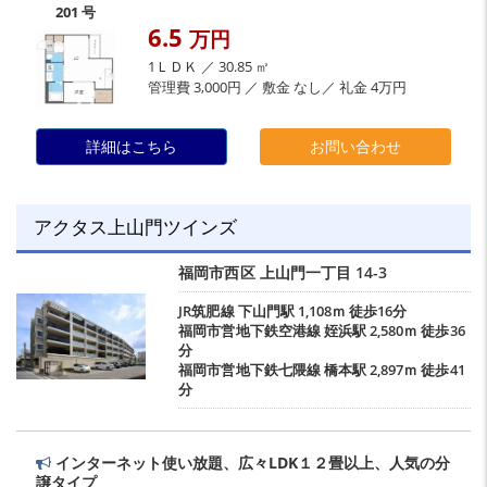
201 号
6.5
万円
1ＬＤＫ ／ 30.85 ㎡
管理費 3,000円 ／ 敷金 なし／ 礼金 4万円
詳細はこちら
お問い合わせ
アクタス上山門ツインズ
福岡市西区
上山門一丁目
14-3
JR筑肥線
下山門駅
1,108ｍ 徒歩16分
福岡市営地下鉄空港線
姪浜駅
2,580ｍ 徒歩36
分
福岡市営地下鉄七隈線
橋本駅
2,897ｍ 徒歩41
分
インターネット使い放題、広々LDK１２畳以上、人気の分
譲タイプ