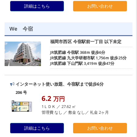
詳細はこちら
お問い合わせ
We 今宿
福岡市西区
今宿駅前一丁目
以下未定
JR筑肥線
今宿駅
368ｍ 徒歩6分
JR筑肥線
九大学研都市駅
1,756ｍ 徒歩25分
JR筑肥線
下山門駅
3,419ｍ 徒歩47分
インターネット使い放題、今宿駅まで徒歩6分
206 号
6.2
万円
1ＬＤＫ ／ 27.62 ㎡
管理費 なし ／ 敷金 なし／ 礼金 2ヶ月
詳細はこちら
お問い合わせ