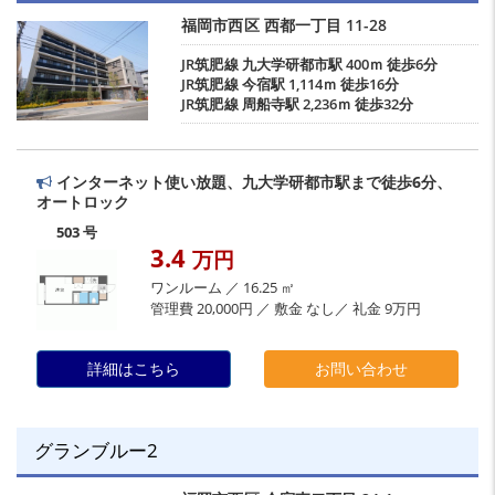
福岡市西区
西都一丁目
11-28
JR筑肥線
九大学研都市駅
400ｍ 徒歩6分
JR筑肥線
今宿駅
1,114ｍ 徒歩16分
JR筑肥線
周船寺駅
2,236ｍ 徒歩32分
インターネット使い放題、九大学研都市駅まで徒歩6分、
オートロック
503 号
3.4
万円
ワンルーム ／ 16.25 ㎡
管理費 20,000円 ／ 敷金 なし／ 礼金 9万円
詳細はこちら
お問い合わせ
グランブルー2