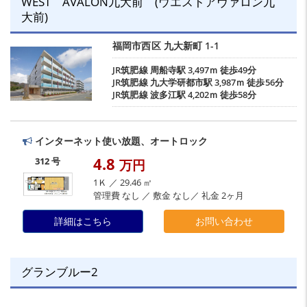
WEST AVALON九大前 (ウエストアヴァロン九
大前)
福岡市西区
九大新町
1-1
JR筑肥線
周船寺駅
3,497ｍ 徒歩49分
JR筑肥線
九大学研都市駅
3,987ｍ 徒歩56分
JR筑肥線
波多江駅
4,202ｍ 徒歩58分
インターネット使い放題、オートロック
4.8
312 号
万円
1Ｋ ／ 29.46 ㎡
管理費 なし ／ 敷金 なし／ 礼金 2ヶ月
詳細はこちら
お問い合わせ
グランブルー2