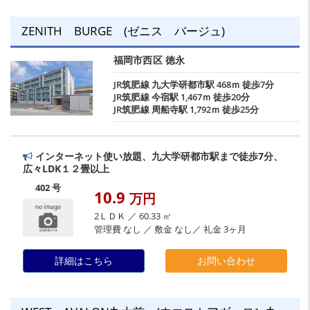
ZENITH BURGE (ゼニス バージュ)
福岡市西区
徳永
JR筑肥線
九大学研都市駅
468ｍ 徒歩7分
JR筑肥線
今宿駅
1,467ｍ 徒歩20分
JR筑肥線
周船寺駅
1,792ｍ 徒歩25分
インターネット使い放題、九大学研都市駅まで徒歩7分、
広々LDK１２畳以上
402 号
10.9
万円
2ＬＤＫ ／ 60.33 ㎡
管理費 なし ／ 敷金 なし／ 礼金 3ヶ月
詳細はこちら
お問い合わせ