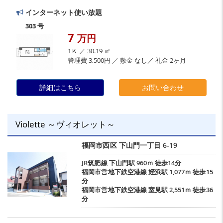
インターネット使い放題
303 号
7
万円
1Ｋ ／ 30.19 ㎡
管理費 3,500円 ／ 敷金 なし／ 礼金 2ヶ月
詳細はこちら
お問い合わせ
Violette ～ヴィオレット～
福岡市西区
下山門一丁目
6-19
JR筑肥線
下山門駅
960ｍ 徒歩14分
福岡市営地下鉄空港線
姪浜駅
1,077ｍ 徒歩15
分
福岡市営地下鉄空港線
室見駅
2,551ｍ 徒歩36
分