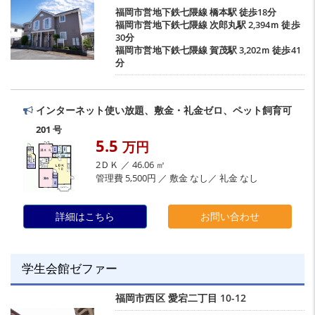
福岡市営地下鉄七隈線
橋本駅
徒歩18分
福岡市営地下鉄七隈線
次郎丸駅
2,394ｍ 徒歩
30分
福岡市営地下鉄七隈線
賀茂駅
3,202ｍ 徒歩41
分
インターネット使い放題、敷金・礼金ゼロ、ペット飼育可
201 号
5.5
万円
2ＤＫ ／ 46.06 ㎡
管理費 5,500円 ／ 敷金 なし／ 礼金 なし
詳細はこちら
お問い合わせ
学生会館ゼファー
福岡市西区
愛宕二丁目
10-12