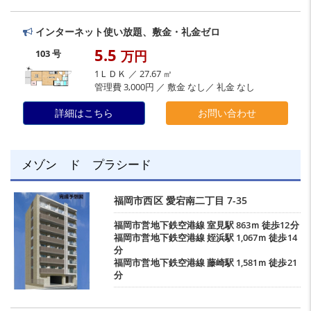
インターネット使い放題、敷金・礼金ゼロ
5.5
103 号
万円
1ＬＤＫ ／ 27.67 ㎡
管理費 3,000円 ／ 敷金 なし／ 礼金 なし
詳細はこちら
お問い合わせ
メゾン ド プラシード
福岡市西区
愛宕南二丁目
7-35
福岡市営地下鉄空港線
室見駅
863ｍ 徒歩12分
福岡市営地下鉄空港線
姪浜駅
1,067ｍ 徒歩14
分
福岡市営地下鉄空港線
藤崎駅
1,581ｍ 徒歩21
分