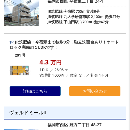
福岡市西区
今宿東二丁目
24-1
JR筑肥線
今宿駅
700ｍ 徒歩9分
JR筑肥線
九大学研都市駅
2,100ｍ 徒歩27分
JR筑肥線
下山門駅
3,700ｍ 徒歩47分
JR筑肥線・今宿駅まで徒歩9分！独立洗面台あり！オート
ロック完備の１LDKです！
201 号
4.3
万円
1ＤＫ ／ 26.06 ㎡
管理費 4,000円 ／ 敷金 なし／ 礼金 1ヶ月
詳細はこちら
お問い合わせ
ヴェルドミールII
福岡市西区
野方二丁目
48-27