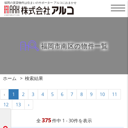
福岡の賃貸物件は住まいのサポーター アルコにおまかせ
福岡市南区の物件一覧
ホーム
検索結果
‹
1
2
3
4
5
6
7
8
9
10
11
12
13
›
375
全
件中 1 - 30件を表示