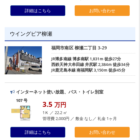
詳細はこちら
お問い合わせ
ウイングピア柳瀬
福岡市南区
柳瀬二丁目
3-29
JR博多南線
博多南駅
1,831ｍ 徒歩27分
西鉄天神大牟田線
井尻駅
2,384ｍ 徒歩34分
JR鹿児島本線
南福岡駅
3,150ｍ 徒歩45分
インターネット使い放題、バス・トイレ別室
107 号
3.5
万円
1Ｋ ／ 22.2 ㎡
管理費 2,000円 ／ 敷金 なし／ 礼金 1ヶ月
詳細はこちら
お問い合わせ