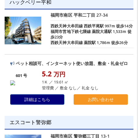
ハックベリー平和
福岡市南区
平和二丁目
27-34
西鉄天神大牟田線
西鉄平尾駅
997ｍ 徒歩14分
福岡市営地下鉄七隈線
薬院大通駅
1,533ｍ 徒
歩23分
西鉄天神大牟田線
薬院駅
1,786ｍ 徒歩26分
ペット相談可、インターネット使い放題、敷金・礼金ゼロ
5.2
万円
601 号
1Ｋ ／ 19.61 ㎡
管理費 ／ 敷金 なし／ 礼金 なし
詳細はこちら
お問い合わせ
エスコート警弥郷
福岡市南区
警弥郷三丁目
13-1