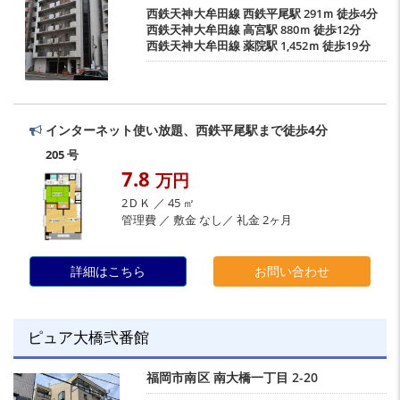
西鉄天神大牟田線
西鉄平尾駅
291ｍ 徒歩4分
西鉄天神大牟田線
高宮駅
880ｍ 徒歩12分
西鉄天神大牟田線
薬院駅
1,452ｍ 徒歩19分
インターネット使い放題、西鉄平尾駅まで徒歩4分
205 号
7.8
万円
2ＤＫ ／ 45 ㎡
管理費 ／ 敷金 なし／ 礼金 2ヶ月
詳細はこちら
お問い合わせ
ピュア大橋弐番館
福岡市南区
南大橋一丁目
2-20