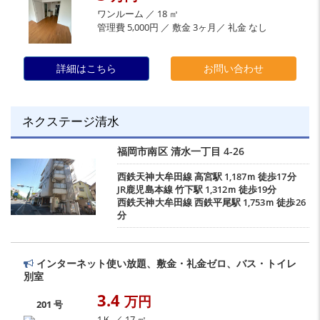
ワンルーム ／ 18 ㎡
管理費 5,000円 ／ 敷金 3ヶ月／ 礼金 なし
詳細はこちら
お問い合わせ
ネクステージ清水
福岡市南区
清水一丁目
4-26
西鉄天神大牟田線
高宮駅
1,187ｍ 徒歩17分
JR鹿児島本線
竹下駅
1,312ｍ 徒歩19分
西鉄天神大牟田線
西鉄平尾駅
1,753ｍ 徒歩26
分
インターネット使い放題、敷金・礼金ゼロ、バス・トイレ
別室
3.4
万円
201 号
1Ｋ ／ 17 ㎡