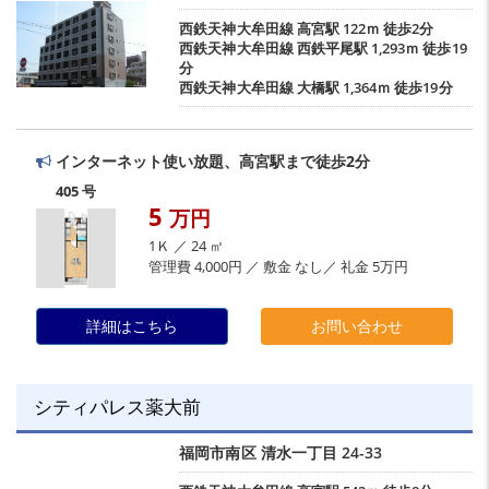
西鉄天神大牟田線
高宮駅
122ｍ 徒歩2分
西鉄天神大牟田線
西鉄平尾駅
1,293ｍ 徒歩19
分
西鉄天神大牟田線
大橋駅
1,364ｍ 徒歩19分
インターネット使い放題、高宮駅まで徒歩2分
405 号
5
万円
1Ｋ ／ 24 ㎡
管理費 4,000円 ／ 敷金 なし／ 礼金 5万円
詳細はこちら
お問い合わせ
シティパレス薬大前
福岡市南区
清水一丁目
24-33