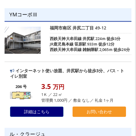
YMコーポⅢ
福岡市南区
井尻二丁目
49-12
西鉄天神大牟田線
井尻駅
224ｍ 徒歩3分
JR鹿児島本線
笹原駅
933ｍ 徒歩12分
西鉄天神大牟田線
雑餉隈駅
2,065ｍ 徒歩26分
インターネット使い放題、井尻駅から徒歩3分、バス・ト
イレ別室
3.5
万円
206 号
1Ｋ ／ 22 ㎡
管理費 1,000円 ／ 敷金 なし／ 礼金 1ヶ月
詳細はこちら
お問い合わせ
ル・クラージュ