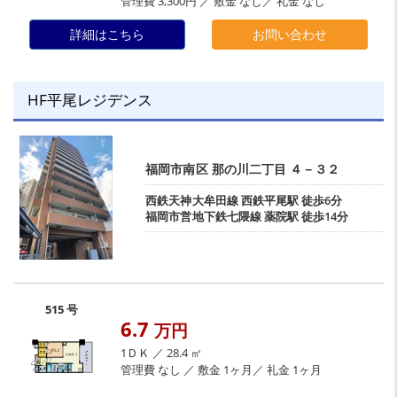
管理費 3,300円 ／ 敷金 なし／ 礼金 なし
詳細はこちら
お問い合わせ
HF平尾レジデンス
福岡市南区
那の川二丁目
４－３２
西鉄天神大牟田線
西鉄平尾駅
徒歩6分
福岡市営地下鉄七隈線
薬院駅
徒歩14分
515 号
6.7
万円
1ＤＫ ／ 28.4 ㎡
管理費 なし ／ 敷金 1ヶ月／ 礼金 1ヶ月