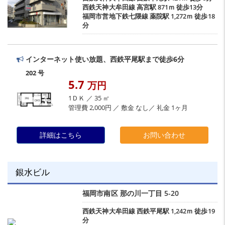
西鉄天神大牟田線
高宮駅
871ｍ 徒歩13分
福岡市営地下鉄七隈線
薬院駅
1,272ｍ 徒歩18
分
インターネット使い放題、西鉄平尾駅まで徒歩6分
202 号
5.7
万円
1ＤＫ ／ 35 ㎡
管理費 2,000円 ／ 敷金 なし／ 礼金 1ヶ月
詳細はこちら
お問い合わせ
銀水ビル
福岡市南区
那の川一丁目
5-20
西鉄天神大牟田線
西鉄平尾駅
1,242ｍ 徒歩19
分