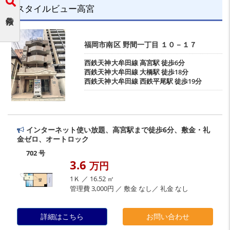
スタイルビュー高宮
福岡市南区
野間一丁目
１０－１７
西鉄天神大牟田線
高宮駅
徒歩6分
西鉄天神大牟田線
大橋駅
徒歩18分
西鉄天神大牟田線
西鉄平尾駅
徒歩19分
インターネット使い放題、高宮駅まで徒歩6分、敷金・礼
金ゼロ、オートロック
702 号
3.6
万円
1Ｋ ／ 16.52 ㎡
管理費 3,000円 ／ 敷金 なし／ 礼金 なし
詳細はこちら
お問い合わせ