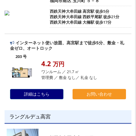
福岡市南区
玉川町
５－８
西鉄天神大牟田線
高宮駅
徒歩5分
西鉄天神大牟田線
西鉄平尾駅
徒歩21分
西鉄天神大牟田線
大橋駅
徒歩17分
インターネット使い放題、高宮駅まで徒歩5分、敷金・礼
金ゼロ、オートロック
203 号
4.2
万円
ワンルーム ／ 21.7 ㎡
管理費 ／ 敷金 なし／ 礼金 なし
詳細はこちら
お問い合わせ
ラングルデュ高宮