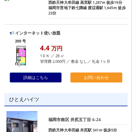
西鉄天神大牟田線
高宮駅
1,287ｍ 徒歩19分
福岡市営地下鉄七隈線
渡辺通駅
1,645ｍ 徒歩
23分
インターネット使い放題
205 号
4.4
万円
1ＤＫ ／ 28 ㎡
管理費 2,000円 ／ 敷金 なし／ 礼金 1ヶ月
詳細はこちら
お問い合わせ
ひとえハイツ
福岡市南区
井尻五丁目
6-24
西鉄天神大牟田線
井尻駅
341ｍ 徒歩5分