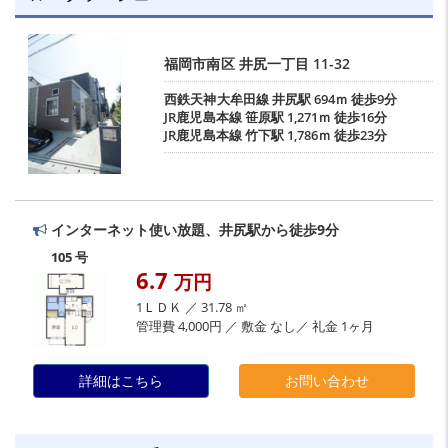
福岡市南区
井尻一丁目
11-32
西鉄天神大牟田線
井尻駅
694ｍ 徒歩9分
JR鹿児島本線
笹原駅
1,271ｍ 徒歩16分
JR鹿児島本線
竹下駅
1,786ｍ 徒歩23分
インターネット使い放題、井尻駅から徒歩9分
105 号
6.7
万円
1ＬＤＫ ／ 31.78 ㎡
管理費 4,000円 ／ 敷金 なし／ 礼金 1ヶ月
詳細はこちら
お問い合わせ