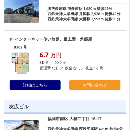
JR博多南線
博多南駅
1,680ｍ 徒歩25分
西鉄天神大牟田線
井尻駅
2,928ｍ 徒歩42分
西鉄天神大牟田線
大橋駅
3,551ｍ 徒歩50分
インターネット使い放題、最上階・角部屋
B202 号
6.7
万円
3ＤＫ ／ 50.9 ㎡
管理費 なし ／ 敷金 なし／ 礼金 1ヶ月
詳細はこちら
お問い合わせ
友広ビル
福岡市南区
大楠二丁目
16-17
西鉄天神大牟田線
西鉄平尾駅
421ｍ 徒歩6分