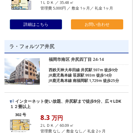
1ＬＤＫ ／ 35.48 ㎡
管理費 5,000円 ／ 敷金 1ヶ月／ 礼金 1ヶ月
詳細はこちら
お問い合わせ
ラ・フォルツア井尻
福岡市南区
井尻四丁目
24-14
西鉄天神大牟田線
井尻駅
597ｍ 徒歩9分
JR鹿児島本線
笹原駅
993ｍ 徒歩14分
JR鹿児島本線
南福岡駅
1,729ｍ 徒歩25分
インターネット使い放題、井尻駅まで徒歩9分、広々LDK
１２畳以上
302 号
8.3
万円
2ＬＤＫ ／ 60.09 ㎡
管理費 なし ／ 敷金 なし／ 礼金 2ヶ月