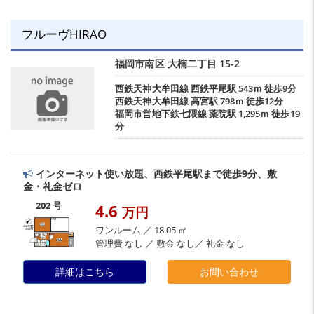
フルーヴHIRAO
福岡市南区
大楠二丁目
15-2
西鉄天神大牟田線
西鉄平尾駅
543ｍ 徒歩9分
西鉄天神大牟田線
高宮駅
798ｍ 徒歩12分
福岡市営地下鉄七隈線
薬院駅
1,295ｍ 徒歩19
分
インターネット使い放題、西鉄平尾駅まで徒歩9分、敷
金・礼金ゼロ
202 号
4.6
万円
ワンルーム ／ 18.05 ㎡
管理費 なし ／ 敷金 なし／ 礼金 なし
詳細はこちら
お問い合わせ