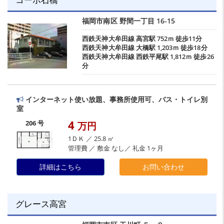
福岡市南区
野間一丁目
16-15
西鉄天神大牟田線
高宮駅
752ｍ 徒歩11分
西鉄天神大牟田線
大橋駅
1,203ｍ 徒歩18分
西鉄天神大牟田線
西鉄平尾駅
1,812ｍ 徒歩26
分
インターネット使い放題、事務所使用可、バス・トイレ別
室
4
206 号
万円
1ＤＫ ／ 25.8 ㎡
管理費 ／ 敷金 なし／ 礼金 1ヶ月
詳細はこちら
お問い合わせ
グレース高宮