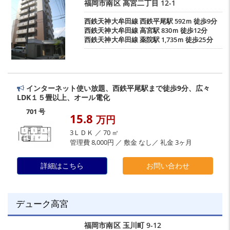
福岡市南区
高宮二丁目
12-1
西鉄天神大牟田線
西鉄平尾駅
592ｍ 徒歩9分
西鉄天神大牟田線
高宮駅
830ｍ 徒歩12分
西鉄天神大牟田線
薬院駅
1,735ｍ 徒歩25分
インターネット使い放題、西鉄平尾駅まで徒歩9分、広々
LDK１５畳以上、オール電化
701 号
15.8
万円
3ＬＤＫ ／ 70 ㎡
管理費 8,000円 ／ 敷金 なし／ 礼金 3ヶ月
詳細はこちら
お問い合わせ
デューク高宮
福岡市南区
玉川町
9-12