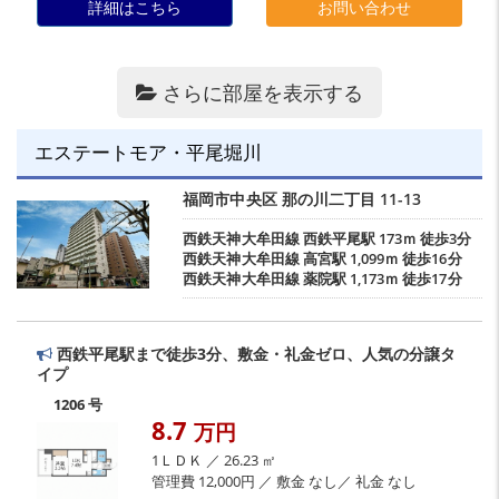
詳細はこちら
お問い合わせ
さらに部屋を表示する
エステートモア・平尾堀川
福岡市中央区
那の川二丁目
11-13
西鉄天神大牟田線
西鉄平尾駅
173ｍ 徒歩3分
西鉄天神大牟田線
高宮駅
1,099ｍ 徒歩16分
西鉄天神大牟田線
薬院駅
1,173ｍ 徒歩17分
西鉄平尾駅まで徒歩3分、敷金・礼金ゼロ、人気の分譲タ
イプ
1206 号
8.7
万円
1ＬＤＫ ／ 26.23 ㎡
管理費 12,000円 ／ 敷金 なし／ 礼金 なし