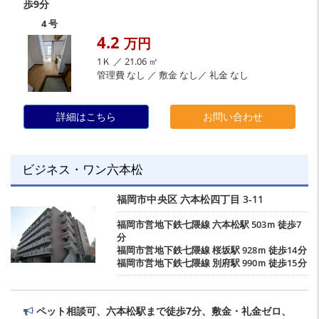
歩9分
4 号
4.2
万円
1Ｋ ／ 21.06 ㎡
管理費 なし ／ 敷金 なし／ 礼金 なし
詳細はこちら
お問い合わせ
ビジネス・ワン六本松
福岡市中央区
六本松四丁目
3-11
福岡市営地下鉄七隈線
六本松駅
503ｍ 徒歩7
分
福岡市営地下鉄七隈線
桜坂駅
928ｍ 徒歩14分
福岡市営地下鉄七隈線
別府駅
990ｍ 徒歩15分
ペット相談可、六本松駅まで徒歩7分、敷金・礼金ゼロ、