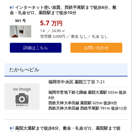
インターネット使い放題、西鉄平尾駅まで徒歩8分、敷
金・礼金ゼロ、薬院駅まで徒歩10分
901 号
5.7
万円
1Ｋ ／ 24.99 ㎡
管理費 3,000円 ／ 敷金 なし／ 礼金 なし
詳細はこちら
お問い合わせ
たからべビル
福岡市中央区
薬院三丁目
7-21
福岡市営地下鉄七隈線
薬院大通駅
533ｍ 徒歩
8分
西鉄天神大牟田線
薬院駅
625ｍ 徒歩9分
西鉄天神大牟田線
西鉄平尾駅
791ｍ 徒歩12分
薬院大通駅まで徒歩8分、敷金・礼金ゼロ、薬院駅まで徒