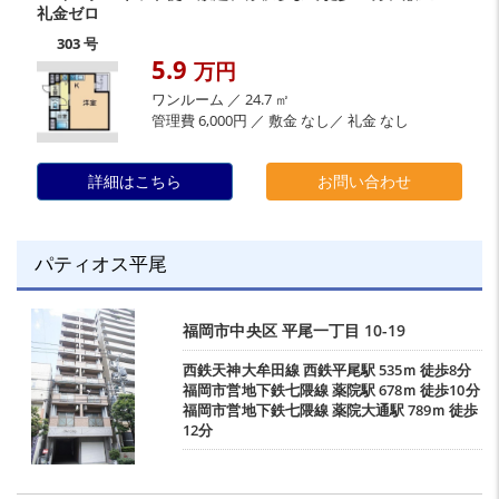
礼金ゼロ
303 号
5.9
万円
ワンルーム ／ 24.7 ㎡
管理費 6,000円 ／ 敷金 なし／ 礼金 なし
詳細はこちら
お問い合わせ
パティオス平尾
福岡市中央区
平尾一丁目
10-19
西鉄天神大牟田線
西鉄平尾駅
535ｍ 徒歩8分
福岡市営地下鉄七隈線
薬院駅
678ｍ 徒歩10分
福岡市営地下鉄七隈線
薬院大通駅
789ｍ 徒歩
12分