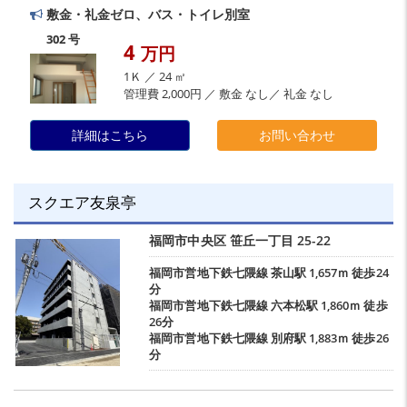
敷金・礼金ゼロ、バス・トイレ別室
302 号
4
万円
1Ｋ ／ 24 ㎡
管理費 2,000円 ／ 敷金 なし／ 礼金 なし
詳細はこちら
お問い合わせ
スクエア友泉亭
福岡市中央区
笹丘一丁目
25-22
福岡市営地下鉄七隈線
茶山駅
1,657ｍ 徒歩24
分
福岡市営地下鉄七隈線
六本松駅
1,860ｍ 徒歩
26分
福岡市営地下鉄七隈線
別府駅
1,883ｍ 徒歩26
分