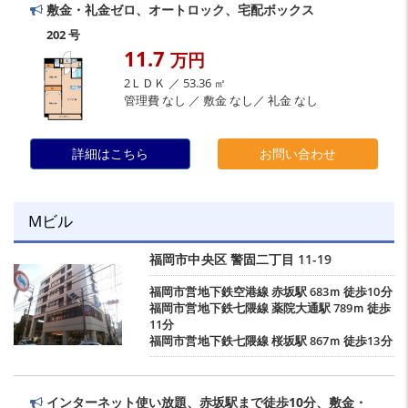
敷金・礼金ゼロ、オートロック、宅配ボックス
202 号
11.7
万円
2ＬＤＫ ／ 53.36 ㎡
管理費 なし ／ 敷金 なし／ 礼金 なし
詳細はこちら
お問い合わせ
Mビル
福岡市中央区
警固二丁目
11-19
福岡市営地下鉄空港線
赤坂駅
683ｍ 徒歩10分
福岡市営地下鉄七隈線
薬院大通駅
789ｍ 徒歩
11分
福岡市営地下鉄七隈線
桜坂駅
867ｍ 徒歩13分
インターネット使い放題、赤坂駅まで徒歩10分、敷金・