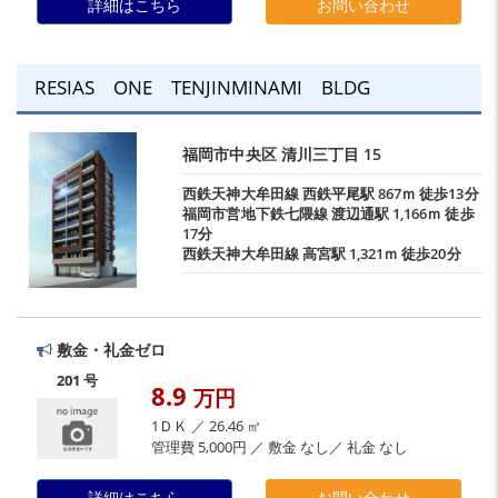
詳細はこちら
お問い合わせ
RESIAS ONE TENJINMINAMI BLDG
福岡市中央区
清川三丁目
15
西鉄天神大牟田線
西鉄平尾駅
867ｍ 徒歩13分
福岡市営地下鉄七隈線
渡辺通駅
1,166ｍ 徒歩
17分
西鉄天神大牟田線
高宮駅
1,321ｍ 徒歩20分
敷金・礼金ゼロ
201 号
8.9
万円
1ＤＫ ／ 26.46 ㎡
管理費 5,000円 ／ 敷金 なし／ 礼金 なし
詳細はこちら
お問い合わせ