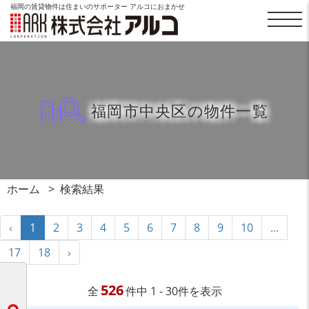
福岡の賃貸物件は住まいのサポーター アルコにおまかせ
福岡市中央区の物件一覧
ホーム
検索結果
‹
1
2
3
4
5
6
7
8
9
10
...
17
18
›
526
全
件中 1 - 30件を表示