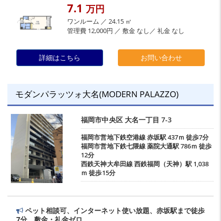
7.1
万円
ワンルーム ／ 24.15 ㎡
管理費 12,000円 ／ 敷金 なし／ 礼金 なし
詳細はこちら
お問い合わせ
モダンパラッツォ大名(MODERN PALAZZO)
福岡市中央区
大名一丁目
7-3
福岡市営地下鉄空港線
赤坂駅
437ｍ 徒歩7分
福岡市営地下鉄七隈線
薬院大通駅
786ｍ 徒歩
12分
西鉄天神大牟田線
西鉄福岡（天神）駅
1,038
ｍ 徒歩15分
ペット相談可、インターネット使い放題、赤坂駅まで徒歩
7分、敷金・礼金ゼロ