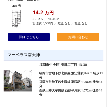
403 号
14.2
万円
2ＬＤＫ ／ 41.38 ㎡
管理費 5,000円 ／ 敷金 なし／ 礼金 なし
詳細はこちら
お問い合わせ
マーベラス南天神
福岡市中央区
清川二丁目
13-30
福岡市営地下鉄七隈線
渡辺通駅
849ｍ 徒歩11
分
福岡市営地下鉄七隈線
薬院駅
1,056ｍ 徒歩14
分
西鉄天神大牟田線
西鉄平尾駅
1,072ｍ 徒歩14
分