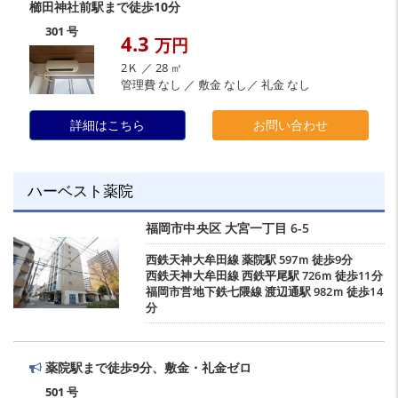
櫛田神社前駅まで徒歩10分
301 号
4.3
万円
2Ｋ ／ 28 ㎡
管理費 なし ／ 敷金 なし／ 礼金 なし
詳細はこちら
お問い合わせ
ハーベスト薬院
福岡市中央区
大宮一丁目
6-5
西鉄天神大牟田線
薬院駅
597ｍ 徒歩9分
西鉄天神大牟田線
西鉄平尾駅
726ｍ 徒歩11分
福岡市営地下鉄七隈線
渡辺通駅
982ｍ 徒歩14
分
薬院駅まで徒歩9分、敷金・礼金ゼロ
501 号