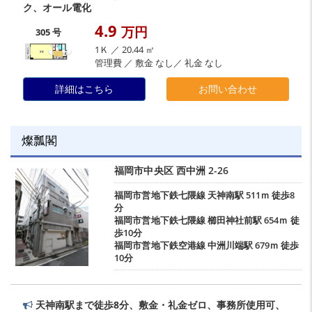
ク、オール電化
4.9
万円
305 号
1Ｋ ／ 20.44 ㎡
管理費 ／ 敷金 なし／ 礼金 なし
詳細はこちら
お問い合わせ
燦瓢閣
福岡市中央区
西中洲
2-26
福岡市営地下鉄七隈線
天神南駅
511ｍ 徒歩8
分
福岡市営地下鉄七隈線
櫛田神社前駅
654ｍ 徒
歩10分
福岡市営地下鉄空港線
中洲川端駅
679ｍ 徒歩
10分
天神南駅まで徒歩8分、敷金・礼金ゼロ、事務所使用可、