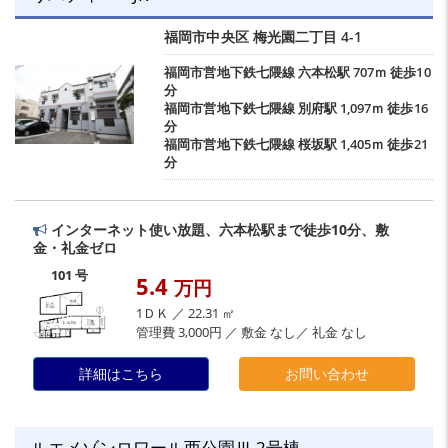
福岡市中央区
梅光園二丁目
4-1
福岡市営地下鉄七隈線
六本松駅
707ｍ 徒歩10
分
福岡市営地下鉄七隈線
別府駅
1,097ｍ 徒歩16
分
福岡市営地下鉄七隈線
桜坂駅
1,405ｍ 徒歩21
分
インターネット使い放題、六本松駅まで徒歩10分、敷
金・礼金ゼロ
101 号
5.4
万円
1ＤＫ ／ 22.31 ㎡
管理費 3,000円 ／ 敷金 なし／ 礼金 なし
詳細はこちら
お問い合わせ
ルエメゾンロワール西公園Ⅲ 2号棟