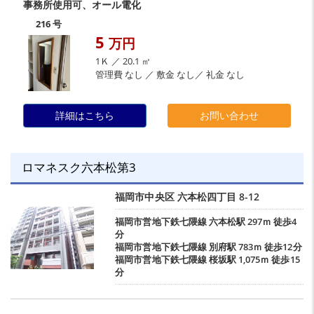
事務所使用可、オール電化
216 号
5
万円
1Ｋ ／ 20.1 ㎡
管理費 なし ／ 敷金 なし／ 礼金 なし
詳細はこちら
お問い合わせ
ロマネスク六本松第3
福岡市中央区
六本松四丁目
8-12
福岡市営地下鉄七隈線
六本松駅
297ｍ 徒歩4
分
福岡市営地下鉄七隈線
別府駅
783ｍ 徒歩12分
福岡市営地下鉄七隈線
桜坂駅
1,075ｍ 徒歩15
分