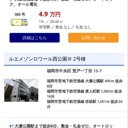
ク、オール電化
4.9
万円
305 号
1Ｋ ／ 20.44 ㎡
管理費 ／ 敷金 なし／ 礼金 なし
詳細はこちら
お問い合わせ
ルエメゾンロワール西公園Ⅲ 2号棟
福岡市中央区
荒戸一丁目
15-7
福岡市営地下鉄空港線
大濠公園駅
495ｍ 徒歩
8分
福岡市営地下鉄空港線
唐人町駅
1,065ｍ 徒歩
16分
福岡市営地下鉄空港線
赤坂駅
1,651ｍ 徒歩24
分
大濠公園駅まで徒歩8分、敷金・礼金ゼロ、オートロッ