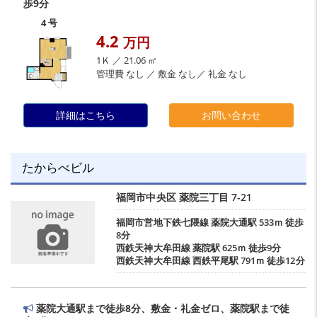
歩9分
4 号
4.2
万円
1Ｋ ／ 21.06 ㎡
管理費 なし ／ 敷金 なし／ 礼金 なし
詳細はこちら
お問い合わせ
たからべビル
福岡市中央区
薬院三丁目
7-21
福岡市営地下鉄七隈線
薬院大通駅
533ｍ 徒歩
8分
西鉄天神大牟田線
薬院駅
625ｍ 徒歩9分
西鉄天神大牟田線
西鉄平尾駅
791ｍ 徒歩12分
薬院大通駅まで徒歩8分、敷金・礼金ゼロ、薬院駅まで徒