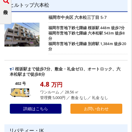
ヒルトップ六本松
福岡市中央区
六本松三丁目
5-7
福岡市営地下鉄七隈線
桜坂駅
448ｍ 徒歩7分
福岡市営地下鉄七隈線
六本松駅
543ｍ 徒歩8
分
福岡市営地下鉄七隈線
別府駅
1,384ｍ 徒歩20
分
桜坂駅まで徒歩7分、敷金・礼金ゼロ、オートロック、六
本松駅まで徒歩8分
4.8
万円
402 号
ワンルーム ／ 28.56 ㎡
管理費 5,000円 ／ 敷金 なし／ 礼金 なし
詳細はこちら
お問い合わせ
リバティー・JK