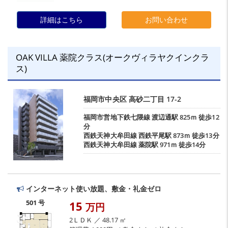
詳細はこちら
お問い合わせ
OAK VILLA 薬院クラス(オークヴィラヤクインクラ
ス)
福岡市中央区
高砂二丁目
17-2
福岡市営地下鉄七隈線
渡辺通駅
825ｍ 徒歩12
分
西鉄天神大牟田線
西鉄平尾駅
873ｍ 徒歩13分
西鉄天神大牟田線
薬院駅
971ｍ 徒歩14分
インターネット使い放題、敷金・礼金ゼロ
501 号
15
万円
2ＬＤＫ ／ 48.17 ㎡