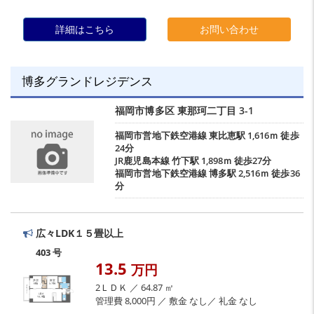
詳細はこちら
お問い合わせ
博多グランドレジデンス
福岡市博多区
東那珂二丁目
3-1
福岡市営地下鉄空港線
東比恵駅
1,616ｍ 徒歩
24分
JR鹿児島本線
竹下駅
1,898ｍ 徒歩27分
福岡市営地下鉄空港線
博多駅
2,516ｍ 徒歩36
分
広々LDK１５畳以上
403 号
13.5
万円
2ＬＤＫ ／ 64.87 ㎡
管理費 8,000円 ／ 敷金 なし／ 礼金 なし