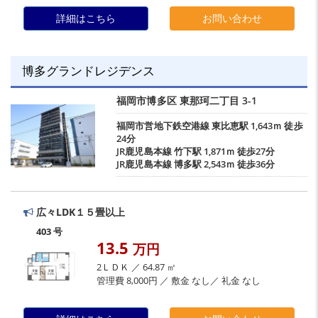
詳細はこちら
お問い合わせ
博多グランドレジデンス
福岡市博多区
東那珂二丁目
3-1
福岡市営地下鉄空港線
東比恵駅
1,643ｍ 徒歩
24分
JR鹿児島本線
竹下駅
1,871ｍ 徒歩27分
JR鹿児島本線
博多駅
2,543ｍ 徒歩36分
広々LDK１５畳以上
403 号
13.5
万円
2ＬＤＫ ／ 64.87 ㎡
管理費 8,000円 ／ 敷金 なし／ 礼金 なし