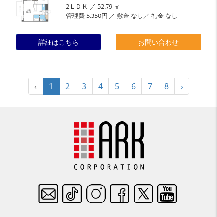
2ＬＤＫ ／ 52.79 ㎡
管理費 5,350円 ／ 敷金 なし／ 礼金 なし
詳細はこちら
お問い合わせ
‹
1
2
3
4
5
6
7
8
›