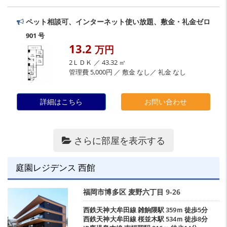
ペット相談可、インターネット使い放題、敷金・礼金ゼロ
901 号
13.2
万円
2ＬＤＫ ／ 43.32 ㎡
管理費 5,000円 ／ 敷金 なし／ 礼金 なし
詳細はこちら
お問い合わせ
さらに部屋を表示する
庭園レジデンス 西館
福岡市博多区
麦野六丁目
9-26
西鉄天神大牟田線
雑餉隈駅
359ｍ 徒歩5分
西鉄天神大牟田線
桜並木駅
534ｍ 徒歩8分