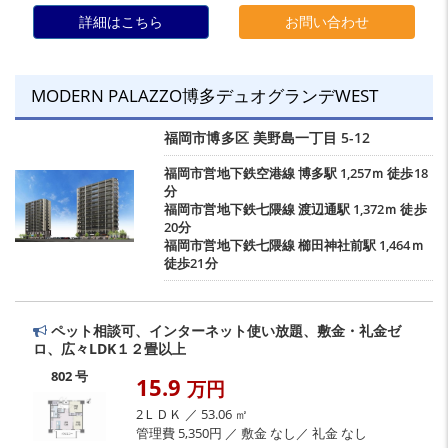
詳細はこちら
お問い合わせ
MODERN PALAZZO博多デュオグランデWEST
福岡市博多区
美野島一丁目
5-12
福岡市営地下鉄空港線
博多駅
1,257ｍ 徒歩18
分
福岡市営地下鉄七隈線
渡辺通駅
1,372ｍ 徒歩
20分
福岡市営地下鉄七隈線
櫛田神社前駅
1,464ｍ
徒歩21分
ペット相談可、インターネット使い放題、敷金・礼金ゼ
ロ、広々LDK１２畳以上
802 号
15.9
万円
2ＬＤＫ ／ 53.06 ㎡
管理費 5,350円 ／ 敷金 なし／ 礼金 なし