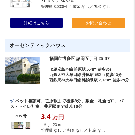
2ＬＤＫ ／ 64.87 ㎡
管理費 8,000円 ／ 敷金 なし／ 礼金 なし
詳細はこちら
お問い合わせ
オーセンティックハウス
福岡市博多区
諸岡五丁目
25-37
JR鹿児島本線
笹原駅
554ｍ 徒歩8分
西鉄天神大牟田線
井尻駅
682ｍ 徒歩10分
西鉄天神大牟田線
雑餉隈駅
2,079ｍ 徒歩29分
ペット相談可、笹原駅まで徒歩8分、敷金・礼金ゼロ、バ
ス・トイレ別室、井尻駅まで徒歩10分
3.4
306 号
万円
1Ｋ ／ 20 ㎡
管理費 なし ／ 敷金 なし／ 礼金 なし