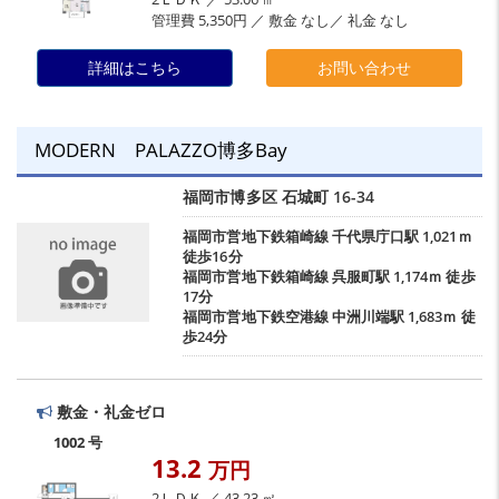
管理費 5,350円 ／ 敷金 なし／ 礼金 なし
詳細はこちら
お問い合わせ
MODERN PALAZZO博多Bay
福岡市博多区
石城町
16-34
福岡市営地下鉄箱崎線
千代県庁口駅
1,021ｍ
徒歩16分
福岡市営地下鉄箱崎線
呉服町駅
1,174ｍ 徒歩
17分
福岡市営地下鉄空港線
中洲川端駅
1,683ｍ 徒
歩24分
敷金・礼金ゼロ
1002 号
13.2
万円
2ＬＤＫ ／ 43.23 ㎡