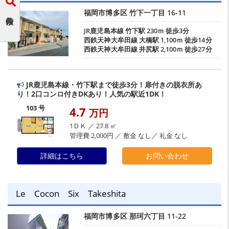
福岡市博多区
竹下一丁目
16-11
JR鹿児島本線
竹下駅
230ｍ 徒歩3分
西鉄天神大牟田線
大橋駅
1,100ｍ 徒歩14分
西鉄天神大牟田線
井尻駅
2,100ｍ 徒歩27分
JR鹿児島本線・竹下駅まで徒歩3分！扉付きの脱衣所あ
り！2口コンロ付きDKあり！人気の駅近1DK！
103 号
4.7
万円
1ＤＫ ／ 27.8 ㎡
管理費 2,000円 ／ 敷金 なし／ 礼金 なし
詳細はこちら
お問い合わせ
Le Cocon Six Takeshita
福岡市博多区
那珂六丁目
11-22