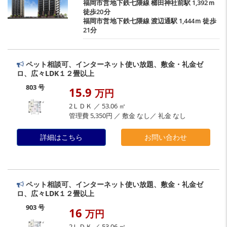
福岡市営地下鉄七隈線
櫛田神社前駅
1,392ｍ
徒歩20分
福岡市営地下鉄七隈線
渡辺通駅
1,444ｍ 徒歩
21分
ペット相談可、インターネット使い放題、敷金・礼金ゼ
ロ、広々LDK１２畳以上
803 号
15.9
万円
2ＬＤＫ ／ 53.06 ㎡
管理費 5,350円 ／ 敷金 なし／ 礼金 なし
詳細はこちら
お問い合わせ
ペット相談可、インターネット使い放題、敷金・礼金ゼ
ロ、広々LDK１２畳以上
903 号
16
万円
2ＬＤＫ ／ 53.06 ㎡