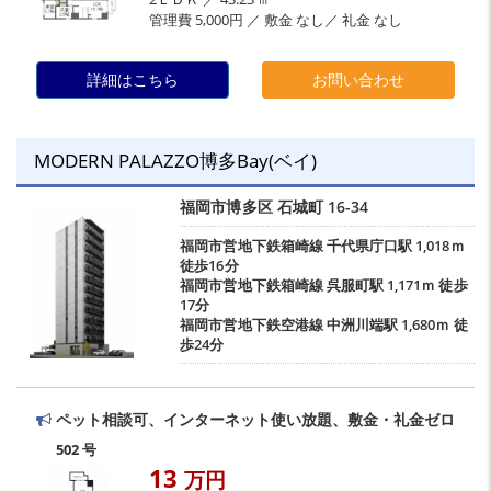
管理費 5,000円 ／ 敷金 なし／ 礼金 なし
詳細はこちら
お問い合わせ
MODERN PALAZZO博多Bay(ベイ)
福岡市博多区
石城町
16-34
福岡市営地下鉄箱崎線
千代県庁口駅
1,018ｍ
徒歩16分
福岡市営地下鉄箱崎線
呉服町駅
1,171ｍ 徒歩
17分
福岡市営地下鉄空港線
中洲川端駅
1,680ｍ 徒
歩24分
ペット相談可、インターネット使い放題、敷金・礼金ゼロ
502 号
13
万円