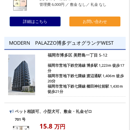
管理費 6,000円 ／ 敷金 なし／ 礼金 なし
詳細はこちら
お問い合わせ
MODERN PALAZZO博多デュオグランデWEST
福岡市博多区
美野島一丁目
5-12
福岡市営地下鉄空港線
博多駅
1,223ｍ 徒歩17
分
福岡市営地下鉄七隈線
渡辺通駅
1,406ｍ 徒歩
20分
福岡市営地下鉄七隈線
櫛田神社前駅
1,430ｍ
徒歩21分
ペット相談可、小型犬可、敷金・礼金ゼロ
701 号
15.8
万円