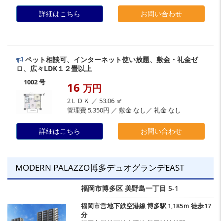
詳細はこちら
お問い合わせ
ペット相談可、インターネット使い放題、敷金・礼金ゼ
ロ、広々LDK１２畳以上
1002 号
16
万円
2ＬＤＫ ／ 53.06 ㎡
管理費 5,350円 ／ 敷金 なし／ 礼金 なし
詳細はこちら
お問い合わせ
MODERN PALAZZO博多デュオグランデEAST
福岡市博多区
美野島一丁目
5-1
福岡市営地下鉄空港線
博多駅
1,185ｍ 徒歩17
分