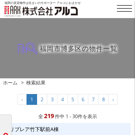
福岡の賃貸物件は住まいのサポーター アルコにおまかせ
福岡市博多区の物件一覧
ホーム
検索結果
‹
1
2
3
4
5
6
7
8
›
219
全
件中 1 - 30件を表示
リブレア竹下駅前A棟