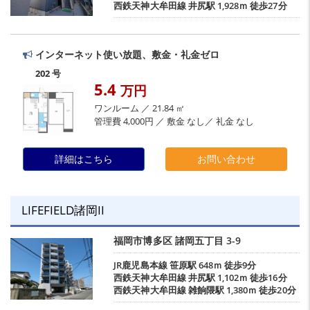
西鉄天神大牟田線
井尻駅
1,928ｍ 徒歩27分
インターネット使い放題、敷金・礼金ゼロ
202 号
5.4
万円
ワンルーム ／ 21.84 ㎡
管理費 4,000円 ／ 敷金 なし／ 礼金 なし
詳細はこちら
お問い合わせ
LIFEFIELD諸岡II
福岡市博多区
諸岡五丁目
3-9
JR鹿児島本線
笹原駅
648ｍ 徒歩9分
西鉄天神大牟田線
井尻駅
1,102ｍ 徒歩16分
西鉄天神大牟田線
雑餉隈駅
1,380ｍ 徒歩20分