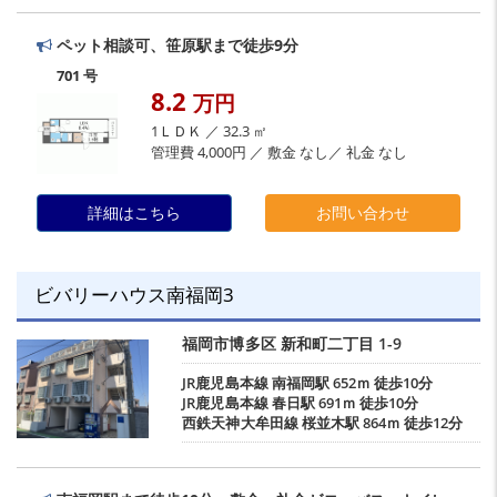
ペット相談可、笹原駅まで徒歩9分
701 号
8.2
万円
1ＬＤＫ ／ 32.3 ㎡
管理費 4,000円 ／ 敷金 なし／ 礼金 なし
詳細はこちら
お問い合わせ
ビバリーハウス南福岡3
福岡市博多区
新和町二丁目
1-9
JR鹿児島本線
南福岡駅
652ｍ 徒歩10分
JR鹿児島本線
春日駅
691ｍ 徒歩10分
西鉄天神大牟田線
桜並木駅
864ｍ 徒歩12分