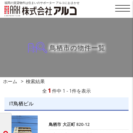
福岡の賃貸物件は住まいのサポーター アルコにおまかせ
鳥栖市の物件一覧
ホーム
検索結果
1
全
件中 1 - 1件を表示
IT鳥栖ビル
鳥栖市
大正町
820-12