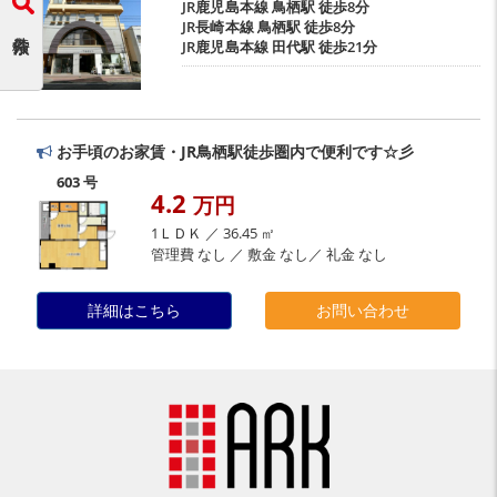
JR鹿児島本線
鳥栖駅
徒歩8分
JR長崎本線
鳥栖駅
徒歩8分
JR鹿児島本線
田代駅
徒歩21分
お手頃のお家賃・JR鳥栖駅徒歩圏内で便利です☆彡
603 号
4.2
万円
1ＬＤＫ ／ 36.45 ㎡
管理費 なし ／ 敷金 なし／ 礼金 なし
詳細はこちら
お問い合わせ