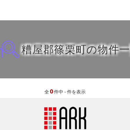
糟屋郡篠栗町の物件
0
全
件中 - 件を表示